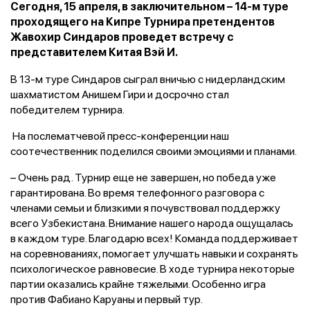
Сегодня, 15 апреля, в заключительном – 14-м туре
проходящего на Кипре Турнира претендентов
Жавохир Синдаров проведет встречу с
представителем Китая Вэй И.
В 13-м туре Синдаров сыграл вничью с нидерландским
шахматистом Анишем Гири и досрочно стал
победителем турнира.
На послематчевой пресс-конференции наш
соотечественник поделился своими эмоциями и планами.
– Очень рад. Турнир еще не завершен, но победа уже
гарантирована. Во время телефонного разговора с
членами семьи и близкими я почувствовал поддержку
всего Узбекистана. Внимание нашего народа ощущалась
в каждом туре. Благодарю всех! Команда поддерживает
на соревнованиях, помогает улучшать навыки и сохранять
психологическое равновесие. В ходе турнира некоторые
партии оказались крайне тяжелыми. Особенно игра
против Фабиано Каруаны и первый тур.