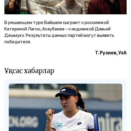
В решающем туре Вайшали сыграет с россиянкой
Катериной Лагно, Асаубаева – с индианкой Дивьей
Дешмукх. Результаты данных партий могут выявить
победителя.
Т. Рузиев, УзА
Ұқсас хабарлар