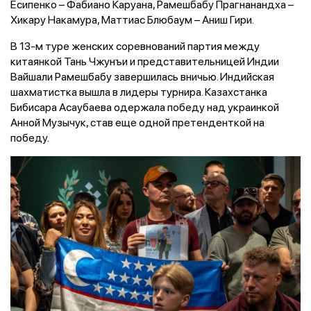
Есипенко – Фабиано Каруана, Рамешбабу Прагнанандха –
Хикару Накамура, Маттиас Блюбаум – Аниш Гири.
В 13-м туре женских соревнований партия между
китаянкой Тань Чжунъи и представительницей Индии
Вайшали Рамешбабу завершилась вничью. Индийская
шахматистка вышла в лидеры турнира. Казахстанка
Бибисара Асаубаева одержала победу над украинкой
Анной Музычук, став еще одной претенденткой на
победу.