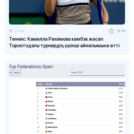
Спорт
13:14
Теннис: Камилла Рахимова камбэк жасап
Торонтодағы турнирдің үшінші айналымына өтті