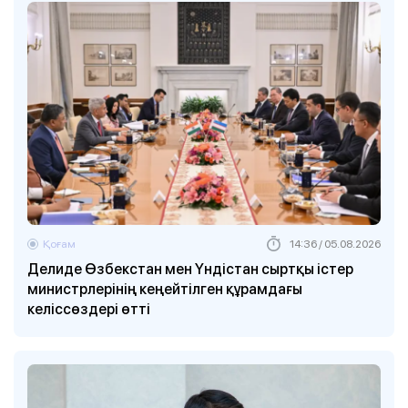
Қоғам
14:36 / 05.08.2026
Делиде Өзбекстан мен Үндістан сыртқы істер
министрлерінің кеңейтілген құрамдағы
келіссөздері өтті