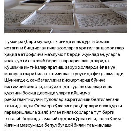
Туман раҳбари мулоқот чоғида ипак қурти боқиш
истагини билдирган пиллакорларга яратилган шароитлар
ҳақида атрофлича маълумот берди. Жумладан, уларга
ипак қурти етказиб бериш, парваришлаш даврида
қўшимча имтиёзлар яратиш, зарур ҳолларда ёғ ва ун
маҳсулотлари билан таъминлаш хусусида фикр алмашди.
Шунингдек, камбағалликни қисқартириш бўйича
ижтимоий реестрда рўйхатда турган оилалар ипак
қуртини боқиш даврида уларга қўшимча
рағбатлантирувчи тўловлар ажратилиши белгилангани
таъкидланди. Фермер хўжалиги раҳбарлари ипак қурти
парваришлашга жалб этган пиллакорларга тут барги
етказиб беришда амалий ёрдам кўрсатиши, ғалла ўрим-
йиғими мавсумида бепул буғдой билан таъминлаши