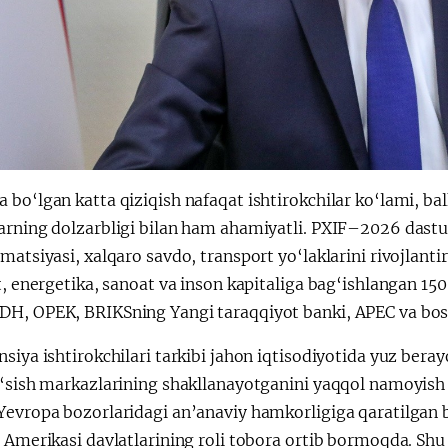
 bo‘lgan katta qiziqish nafaqat ishtirokchilar ko‘lami, b
arning dolzarbligi bilan ham ahamiyatli. PXIF–2026 dastu
matsiyasi, xalqaro savdo, transport yo‘laklarini rivojlanti
t, energetika, sanoat va inson kapitaliga bag‘ishlangan 150
H, OPEK, BRIKSning Yangi taraqqiyot banki, APEC va boshq
siya ishtirokchilari tarkibi jahon iqtisodiyotida yuz bera
o‘sish markazlarining shakllanayotganini yaqqol namoyish 
Yevropa bozorlaridagi an’anaviy hamkorligiga qaratilgan 
n Amerikasi davlatlarining roli tobora ortib bormoqda. Sh