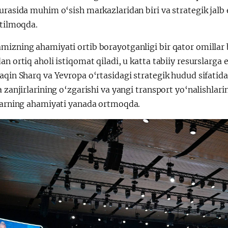
urasida muhim o‘sish markazlaridan biri va strategik jalb 
etilmoqda.
mizning ahamiyati ortib borayotganligi bir qator omillar 
an ortiq aholi istiqomat qiladi, u katta tabiiy resurslarga
aqin Sharq va Yevropa o‘rtasidagi strategik hudud sifatid
a zanjirlarining o‘zgarishi va yangi transport yo‘nalishlar
klarning ahamiyati yanada ortmoqda.