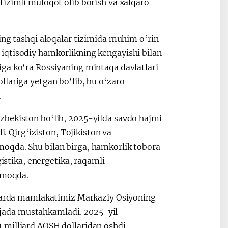
tizimli muloqot olib borish va xalqaro
ing tashqi aloqalar tizimida muhim o‘rin
iqtisodiy hamkorlikning kengayishi bilan
ga ko‘ra Rossiyaning mintaqa davlatlari
llariga yetgan bo‘lib, bu o‘zaro
.
zbekiston bo‘lib, 2025-yilda savdo hajmi
i. Qirg‘iziston, Tojikiston va
oqda. Shu bilan birga, hamkorlik tobora
gistika, energetika, raqamli
olmoqda.
illarda mamlakatimiz Markaziy Osiyoning
arajada mustahkamladi. 2025-yil
 milliard AQSH dollaridan oshdi.