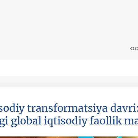
isodiy transformatsiya davri
i global iqtisodiy faollik m