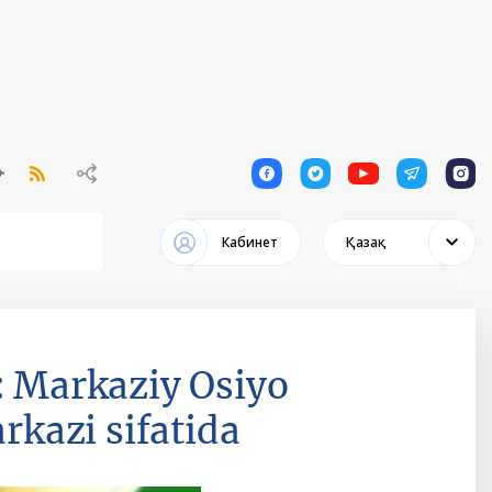
1
1
1
1
1
Кабинет
Қазақ
: Markaziy Osiyo
arkazi sifatida