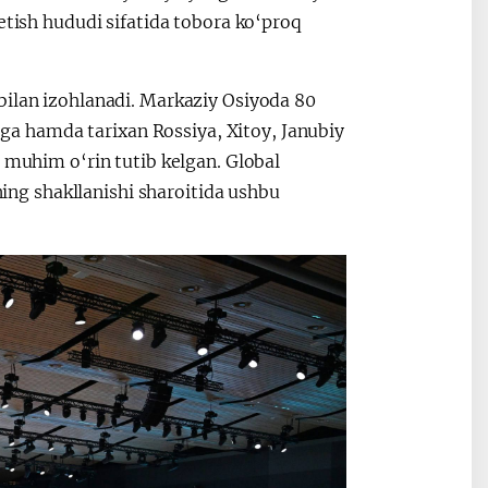
etish hududi sifatida tobora ko‘proq
bilan izohlanadi. Markaziy Osiyoda 80
 ega hamda tarixan Rossiya, Xitoy, Janubiy
a muhim o‘rin tutib kelgan. Global
ining shakllanishi sharoitida ushbu