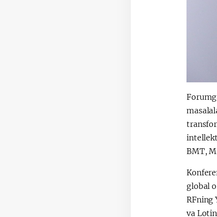
Forumga
masalal
transfor
intellek
BMT, MD
Konferen
global 
RFning 
va Loti