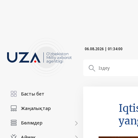
06.08.2026
|
01:34:02
Басты бет
Iqt
Жаңалықтар
yang
Бөлімдер
Аймақ