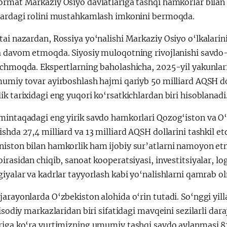
ormat Markaziy Osiyo davlatlariga tashqi hamkorlar bilan 
lardagi rolini mustahkamlash imkonini bermoqda.
ai nazardan, Rossiya yo‘nalishi Markaziy Osiyo o‘lkalarin
a davom etmoqda. Siyosiy muloqotning rivojlanishi savdo-
echmoqda. Ekspertlarning baholashicha, 2025-yil yakunlari
umiy tovar ayirboshlash hajmi qariyb 50 milliard AQSH do
k tarixidagi eng yuqori ko‘rsatkichlardan biri hisoblanadi
mintaqadagi eng yirik savdo hamkorlari Qozog‘iston va O‘
shda 27,4 milliard va 13 milliard AQSH dollarini tashkil etd
iston bilan hamkorlik ham ijobiy sur’atlarni namoyon etm
irasidan chiqib, sanoat kooperatsiyasi, investitsiyalar, lo
giyalar va kadrlar tayyorlash kabi yo‘nalishlarni qamrab 
jarayonlarda O‘zbekiston alohida o‘rin tutadi. So‘nggi y
tisodiy markazlaridan biri sifatidagi mavqeini sezilarli d
riga ko‘ra yurtimizning umumiy tashqi savdo aylanmasi 81