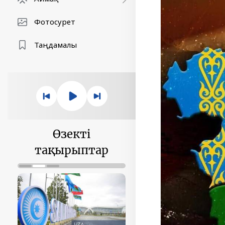
Фотосурет
Таңдамалы
Өзекті
тақырыптар