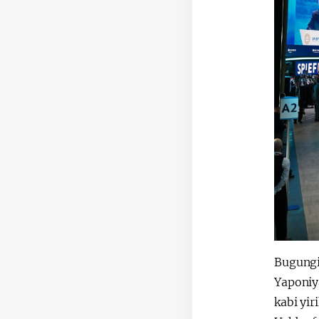
Bugungi
Yaponiya
kabi yir