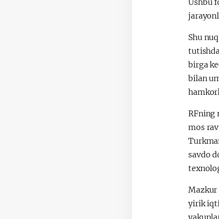
Ushbu f
jarayon
Shu nuqt
tutishd
birga k
bilan um
hamkorli
RFning 
mos ravi
Turkman
savdo do
texnolo
Mazkur 
yirik iq
yakunla