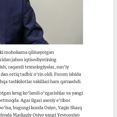
alki muhokama qilinayotgan
ridan jahon iqtisodiyotining
rish, raqamli texnologiyalar, sun’iy
 dan ortiq tadbir o‘rin oldi. Forum ishida
a tashkilotlar vakillari ham qatnashdi.
yotgan keng ko‘lamli o‘zgarishlar va yangi
etmoqda. Agar ilgari asosiy e’tibor
bo‘lsa, bugungi kunda Osiyo, Yaqin Sharq
u fonda Markaziy Osiyo yangi Yevroosiyo