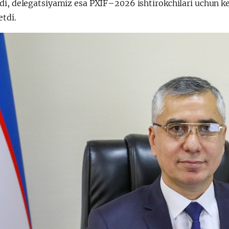
di, delegatsiyamiz esa PXIF–2026 ishtirokchilari uchun k
etdi.