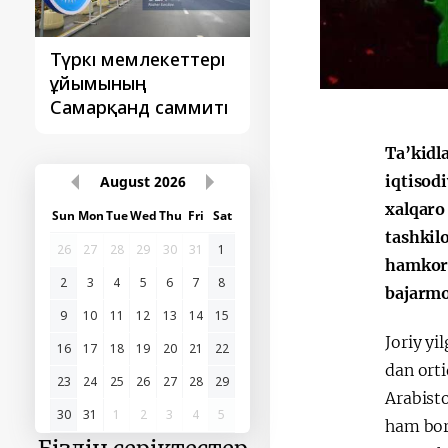
Түркі мемлекеттері
‘Орталық Азия -
ұйымының
Қытай’ бірінші
Самарқанд саммиті
саммиті
Ta’kidl
iqtisod
August
2026
xalqaro
Sun
Mon
Tue
Wed
Thu
Fri
Sat
tashkil
26
27
28
29
30
31
1
hamkorl
2
3
4
5
6
7
8
bajarm
9
10
11
12
13
14
15
Joriy yi
16
17
18
19
20
21
22
dan orti
23
24
25
26
27
28
29
Arabisto
30
31
1
2
3
4
5
ham bor