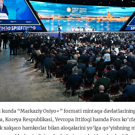
 kunda “Markaziy Osiyo+” formati mintaqa davlatlarining
, Koreya Respublikasi, Yevropa Ittifoqi hamda Fors ko‘rfa
ik xalqaro hamkorlar bilan aloqalarini yo‘lga qo‘yishning