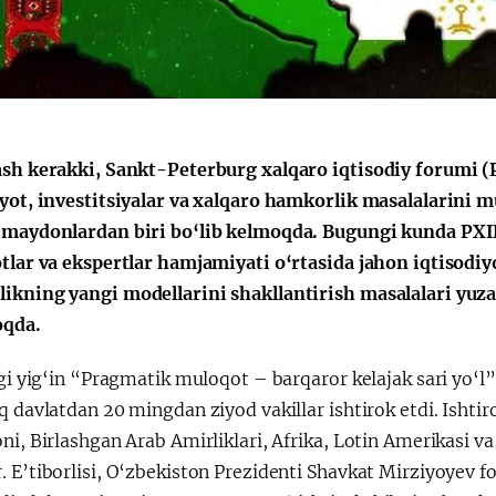
ash kerakki, Sankt-Peterburg xalqaro iqtisodiy forumi (P
iyot, investitsiyalar va xalqaro hamkorlik masalalarini 
 maydonlardan biri bo‘lib kelmoqda. Bugungi kunda PXIF d
otlar va ekspertlar hamjamiyati o‘rtasida jahon iqtisodi
ikning yangi modellarini shakllantirish masalalari yuz
oqda.
lgi yig‘in “Pragmatik muloqot – barqaror kelajak sari yo‘l”
q davlatdan 20 mingdan ziyod vakillar ishtirok etdi. Ishtiro
ni, Birlashgan Arab Amirliklari, Afrika, Lotin Amerikasi va
. E’tiborlisi, O‘zbekiston Prezidenti Shavkat Mirziyoyev 