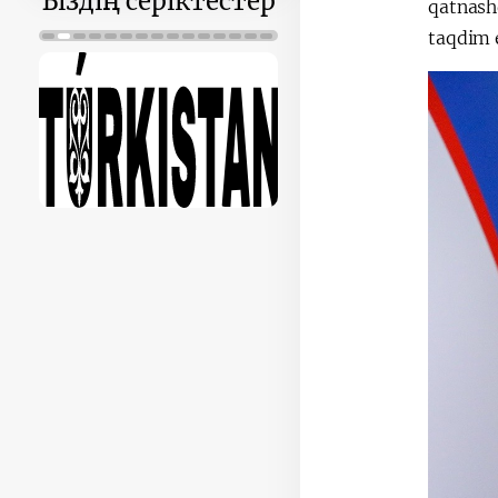
Біздің серіктестер
qatnash
taqdim 