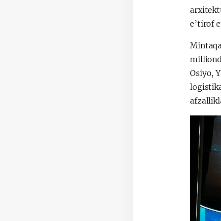
arxitekt
e’tirof 
Mintaqa
milliond
Osiyo, Y
logistik
afzalli