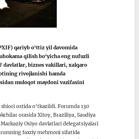
XIF) qariyb o‘ttiz yil davomida
muhokama qilish bo‘yicha eng nufuzli
avlatlar, biznes vakillari, xalqaro
yotining rivojlanishi hamda
asidan muloqot maydoni vazifasini
 shiori ostida o‘tkazildi. Forumda 130
kchilar orasida Xitoy, Braziliya, Saudiya
 Markaziy Osiyo davlatlari delegatsiyalari
forumning faxriy mehmoni sifatida