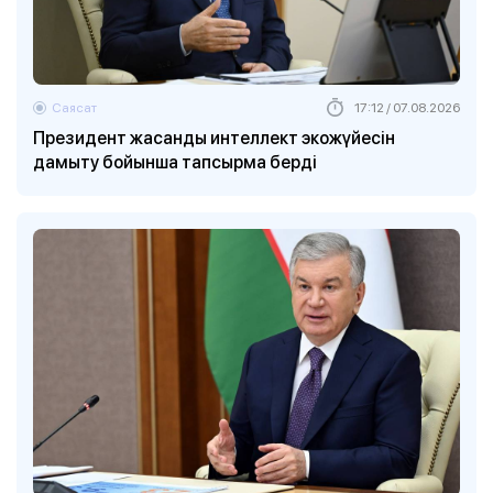
Саясат
17:12 / 07.08.2026
Президент жасанды интеллект экожүйесін
дамыту бойынша тапсырма берді