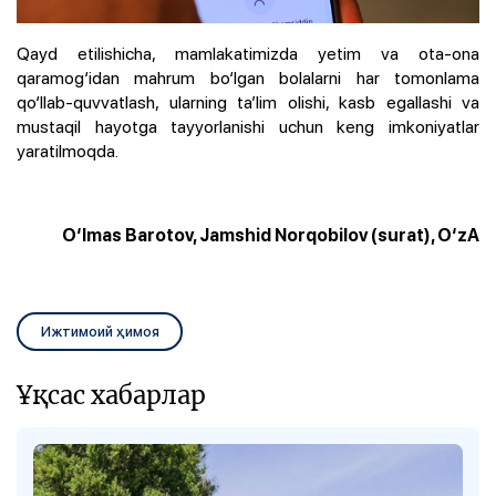
Qayd etilishicha, mamlakatimizda yetim va ota-ona
qaramog‘idan mahrum bo‘lgan bolalarni har tomonlama
qo‘llab-quvvatlash, ularning ta’lim olishi, kasb egallashi va
mustaqil hayotga tayyorlanishi uchun keng imkoniyatlar
yaratilmoqda.
O‘lmas Barotov, Jamshid Norqobilov (surat), O‘zA
Ижтимоий ҳимоя
Ұқсас хабарлар