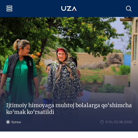
Ijtimoiy himoyaga muhtoj bolalarga qo‘shimcha
ko‘mak ko‘rsatildi
Қоғам
11:13 / 02.06.2026