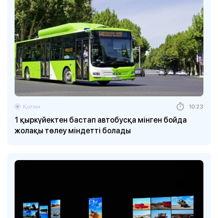
Қоғам
10:23
1 қыркүйектен бастап автобусқа мінген бойда
жолақы төлеу міндетті болады