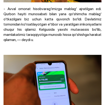
- Avval omonat hisobvarag‘imizga mablag‘ ajratilgan edi.
Qurbon hayiti munosabati bilan yana qo‘shimcha mablag‘
o‘tkazilgani biz uchun katta quvonch bo‘ldi. Davlatimiz
tomonidan ko‘rsatilayotgan e’tibor va yaratilgan imkoniyatlarni
chuqur his qilamiz. Kelgusida yaxshi mutaxassis bo‘lib,
mamlakatimiz taraqqiyotiga munosib hissa qo‘shishga harakat
qilaman, — deydi u.