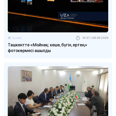
Қоғам
10:37 / 08.08.2026
Ташкентте «Мойнақ: кеше, бүгін, ертең»
фотокөрмесі ашылды