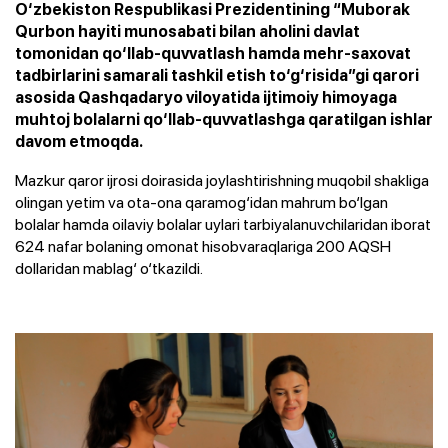
O‘zbekiston Respublikasi Prezidentining “Muborak
Qurbon hayiti munosabati bilan aholini davlat
tomonidan qo‘llab-quvvatlash hamda mehr-saxovat
tadbirlarini samarali tashkil etish to‘g‘risida”gi qarori
asosida Qashqadaryo viloyatida ijtimoiy himoyaga
muhtoj bolalarni qo‘llab-quvvatlashga qaratilgan ishlar
davom etmoqda.
Mazkur qaror ijrosi doirasida joylashtirishning muqobil shakliga
olingan yetim va ota-ona qaramog‘idan mahrum bo‘lgan
bolalar hamda oilaviy bolalar uylari tarbiyalanuvchilaridan iborat
624 nafar bolaning omonat hisobvaraqlariga 200 AQSH
dollaridan mablag‘ o‘tkazildi.