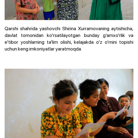
Qarshi shahrida yashovchi Shirina Xurramovaning aytishicha,
davlat tomonidan ko‘rsatilayotgan bunday g‘amxo‘rlik va
e’tibor yoshlarning ta’lim olishi, kelajakda o‘z o‘rnini topishi
uchun keng imkoniyatlar yaratmoqda.