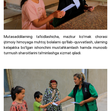
Mutasaddilarning ta’kidlashicha, mazkur ko‘mak chorasi
ijtimoiy himoyaga muhtoj bolalarni qo‘llab-quvvatlash, ularning
kelajakka bo‘lgan ishonchini mustahkamlash hamda munosib
turmush sharoitlarini ta’minlashga xizmat qiladi.