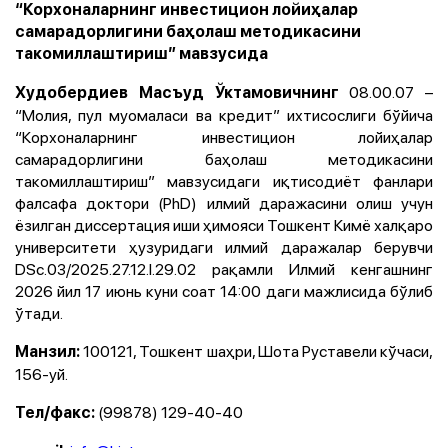
“Корхоналарнинг инвестицион лойиҳалар
самарадорлигини баҳолаш методикасини
такомиллаштириш” мавзусида
08.00.07 –
Худобердиев Масъуд Ўктамовичнинг
“Молия, пул муомаласи ва кредит” ихтисослиги бўйича
“Корхоналарнинг инвестицион лойиҳалар
самарадорлигини баҳолаш методикасини
такомиллаштириш” мавзусидаги иқтисодиёт фанлари
фалсафа доктори (PhD) илмий даражасини олиш учун
ёзилган диссертация иши ҳимояси Тошкент Кимё халқаро
университети ҳузуридаги илмий даражалар берувчи
DSc.03/2025.27.12.I.29.02 рақамли Илмий кенгашнинг
2026 йил 17 июнь куни соат 14:00 даги мажлисида бўлиб
ўтади.
100121, Тошкент шаҳри, Шота Руставели кўчаси,
Манзил:
156-уй.
(99878) 129-40-40
Тел/факс: