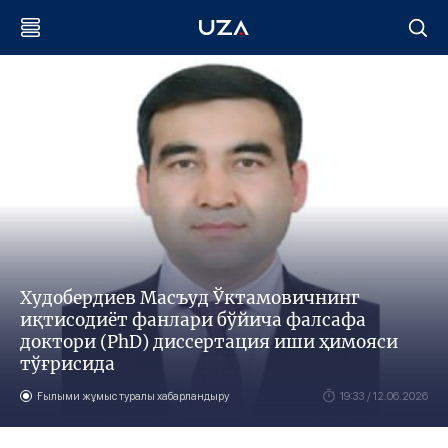
Худобердиев Масъуд Ўктамовичнинг
иқтисодиёт фанлари бўйича фалсафа
доктори (PhD) диссертация иши ҳимояси
тўғрисида
Ғылыми жұмыс туралы хабарландыру
19:33 / 12.06.2026