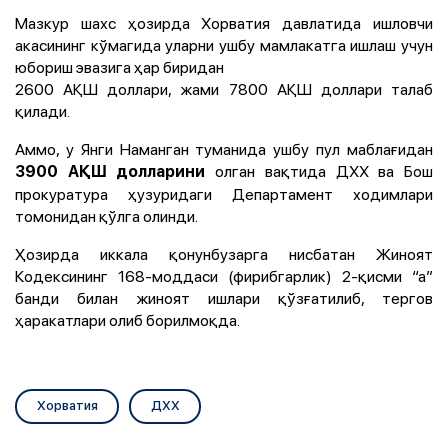
Мазкур шахс ҳозирда Хорватия давлатида ишловчи
акасининг кўмагида уларни ушбу мамлакатга ишлаш учун
юбориш эвазига ҳар биридан
2600 АҚШ доллари, жами 7800 АҚШ доллари талаб
қилади.
Аммо, у Янги Наманган туманида ушбу пул маблағидан
олган вақтида ДХХ ва Бош
3900 АҚШ долларини
прокуратура ҳузуридаги Департамент ходимлари
томонидан қўлга олинди.
Ҳозирда иккала қонунбузарга нисбатан Жиноят
Кодексининг 168-моддаси (фирибгарлик) 2-қисми “а”
банди билан жиноят ишлари қўзғатилиб, тергов
ҳаракатлари олиб борилмоқда.
Хорватия
ДХХ