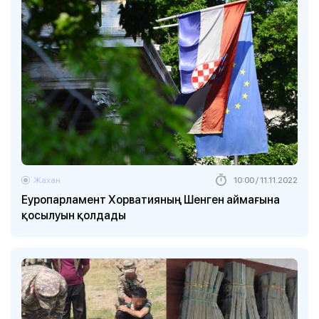
Жахан
10:00 / 11.11.2022
Еуропарламент Хорватияның Шенген аймағына
қосылуын қолдады