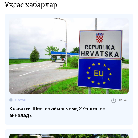
Ұқсас хабарлар
Жахан
09:43
Хорватия Шенген аймағының 27-ші еліне
айналады