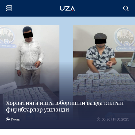
Хорватияга ишга юборишни ваъда қилган
фирибгарлар ушланди
Қоғам
08:20 / 14.08.2025