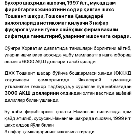
Бухоро шаҳрида яшовчи, 1997 й.т., муқаддам
фирибгарлик жиноятини содир қилган шахс
Тошкент шаҳри, Тошкент ва Қашқадарё
вилоятларида истиқомат қилувчи 3 нафар
фуқарога ўзини гўёки сайёҳлик фирма вакили
сифатида таништириб, уларнинг ишончига киради.
Сўнгра Хорватия давлатида танишлари борлигини айтиб,
уларни ишчи виза асосида ушбу мамлакатга ишга юбориш
эвазига 6000 АҚШ доллари талаб қилади.
ДХХ Тошкент шаҳар бўйича бошқармаси ҳамда ИЖҚКД
ходимлари ҳамкорлигида Яккасарой туманида
ўтказилган тезкор тадбирда, у сўралган пул маблағидан
олдиндан олган вақтида ашёвий
3000 АҚШ долларини
далиллар билан ушланди.
Бу каби фирибгарлик ҳолати Наманган вилоятида ҳам
қайд этилиб, хусусан, Наманган шаҳрида яшовчи, 1999 й.т.
шахс алдов йўли билан
3 нафар ҳамшаҳарининг ишончига киради.