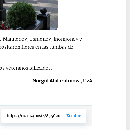
s de Mannonov, Usmonov, Inomjonov y
positaron flores en las tumbas de
los veteranos fallecidos.
Norgul Abduraimova, UzA
https://uza.uz/posts/855620
Көшіру