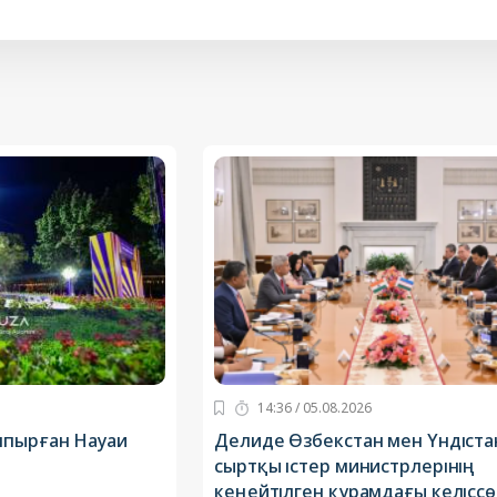
14:36 / 05.08.2026
лпырған Науаи
Делиде Өзбекстан мен Үндіста
сыртқы істер министрлерінің
кеңейтілген құрамдағы келіссө