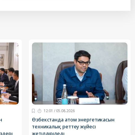
12:01 / 05.08.2026
н
Өзбекстанда атом энергетикасын
техникалық реттеу жүйесі
здері
жетілдіріледі