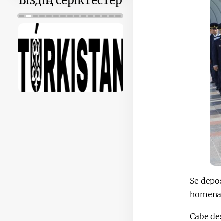
Біздің серіктестер
Se depos
homenaj
Cabe des