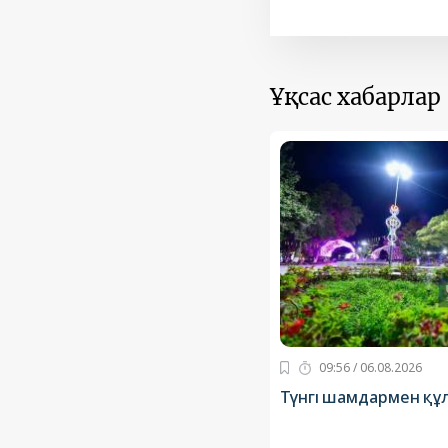
Ұқсас хабарлар
09:56 / 06.08.2026
Түнгі шамдармен құ