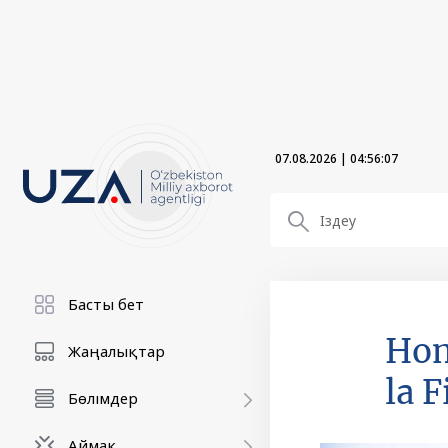
07.08.2026
|
04:56:09
Басты бет
Hom
Жаңалықтар
la F
Бөлімдер
Аймақ