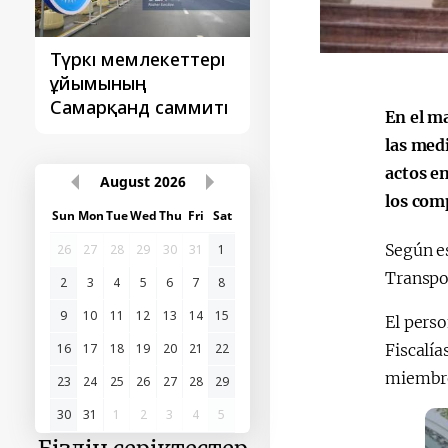
Түркі мемлекеттері
‘Орталық Азия -
ұйымының
Қытай’ бірінші
Самарқанд саммиті
саммиті
En el ma
las medi
actos e
August
2026
los com
Sun
Mon
Tue
Wed
Thu
Fri
Sat
Según es
26
27
28
29
30
31
1
Transpo
2
3
4
5
6
7
8
9
10
11
12
13
14
15
El perso
Fiscalía
16
17
18
19
20
21
22
miembros
23
24
25
26
27
28
29
30
31
1
2
3
4
5