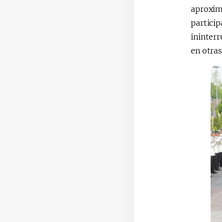
aproxima
particip
ininter
en otra