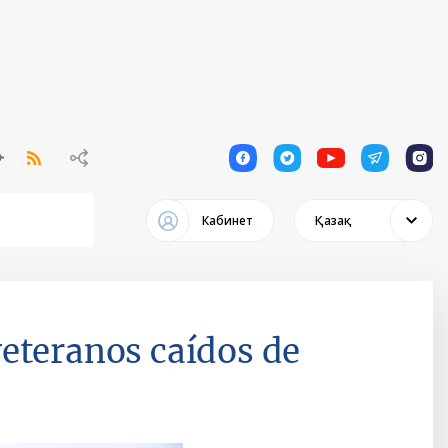
1
1
1
1
1
Кабинет
Қазақ
eteranos caídos de