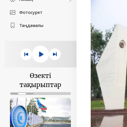
Фотосурет
Таңдамалы
Өзекті
тақырыптар