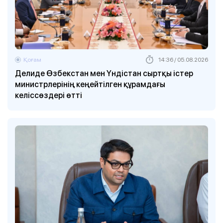
Қоғам
14:36 / 05.08.2026
Делиде Өзбекстан мен Үндістан сыртқы істер
министрлерінің кеңейтілген құрамдағы
келіссөздері өтті