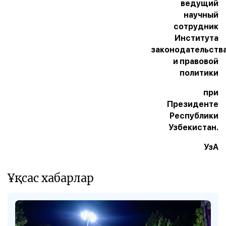
ведущий
научный
сотрудник
Института
законодательств
и правовой
политики
при
Президенте
Республики
Узбекистан.
УзА
Ұқсас хабарлар