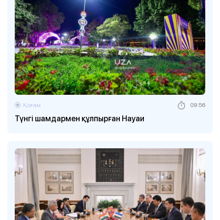
Қоғам
09:56
Түнгі шамдармен құлпырған Науаи