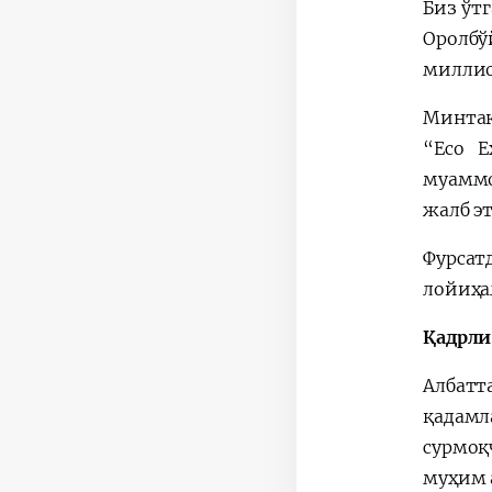
Биз ўт
Оролбў
миллио
Минтақ
“Eco E
муаммо
жалб э
Фурса
лойиҳа
Қадрли
Албатт
қадам
сурмоқ
муҳим 