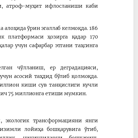
и, атроф-муҳит ифлосланиши каби
 алоҳида ўрин эгаллаб келмоқда. 186
ик платформаси ҳозирга қадар 170
лар учун сафарбар этгани таҳсинга
ган чўлланиш, ер деградацияси,
чун асосий таҳдид бўлиб қолмоқда.
миллион киши сув танқислиги кучли
ткич 75 миллионга етиши мумкин.
, экологик трансформацияни янги
тизимли лойиҳа бошқарувига ўтиб,
иллик, чиқиндиларни бошқариш,