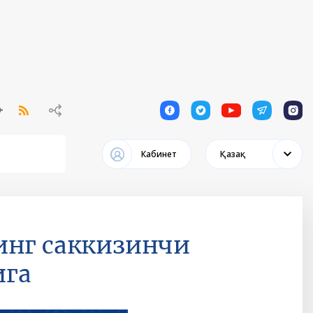
1
1
1
1
1
Кабинет
Қазақ
инг саккизинчи
ига