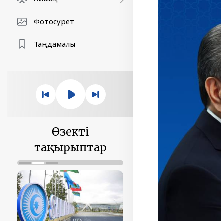
Фотосурет
Таңдамалы
Өзекті
тақырыптар