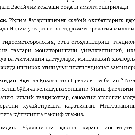
даги Васийлик кенгаши орқали амалга оширилади.
ан.
Иқлим ўзгаришининг салбий оқибатларига қа
ида Иқлим ўзгариши ва гидрометеорология миллий
 гидрометеорология, эрта огоҳлантириш, гляцио
она газлари мониторингини уйғунлаштириб, иқ
ув ва митигация дастурлари, минтақавий ҳамкор
ларида иштирок этиш учун институционал замин яр
нчидан.
Яқинда Қозоғистон Президенти билан “Тоз
 этиш бўйича келишувга эришдик. Унинг фаолияти
ация, илмий тадқиқотлар, саноатни экологик мо
оратни кучайтиришга қаратилган. Минтақанин
тига қўшилишга таклиф этамиз.
чидан.
Чўлланишга қарши кураш институти 