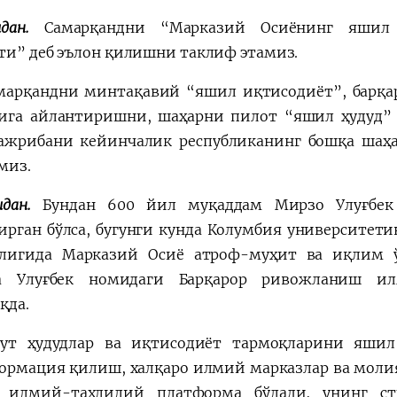
идан.
Самарқандни “Марказий Осиёнинг яшил 
ти” деб эълон қилишни таклиф этамиз.
марқандни минтақавий “яшил иқтисодиёт”, барқ
ига айлантиришни, шаҳарни пилот “яшил ҳудуд
ажрибани кейинчалик республиканинг бошқа шаҳа
миз.
идан.
Бундан 600 йил муқаддам Мирзо Улуғбек
ирган бўлса, бугунги кунда Колумбия университет
лигида Марказий Осиё атроф-муҳит ва иқлим 
а Улуғбек номидаги Барқарор ривожланиш ил
қда.
ут ҳудудлар ва иқтисодиёт тармоқларини яшил
ормация қилиш, халқаро илмий марказлар ва моли
 илмий-таҳлилий платформа бўлади, унинг ст