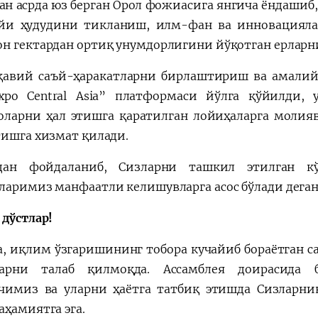
ган асрда юз берган Орол фожиасига янгича ёндашиб
йи ҳудудини тикланиш, илм-фан ва инновациял
н гектардан ортиқ унумдорлигини йўқотган ерларн
авий саъй-ҳаракатларни бирлаштириш ва амали
xpo Central Asia” платформаси йўлга қўйилди, 
ларни ҳал этишга қаратилган лойиҳаларга молия
тишга хизмат қилади.
тдан фойдаланиб, Сизларни ташкил этилган к
ларимиз манфаатли келишувларга асос бўлади дега
 дўстлар!
а, иқлим ўзгаришининг тобора кучайиб бораётган с
ларни талаб қилмоқда. Ассамблея доирасида 
чимиз ва уларни ҳаётга татбиқ этишда Сизларни
аҳамиятга эга.