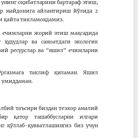
, унинг оқибатларини бартараф этиш,
ар майдонига айлантириш йўлида 2
и қайта тикламоқдамиз.
й ечимларни жорий этиш мақсадида
у ҳудудлар ва саноатдаги экологик
вий ресурслар ва “яшил” ечимларни
ўргазмага таклиф қиламан. Яшил
н умиддаман.
албий таъсири биздан тезкор амалий
бир қатор ташаббусларни илгари
нг қўллаб-қувватлашингиз биз учун