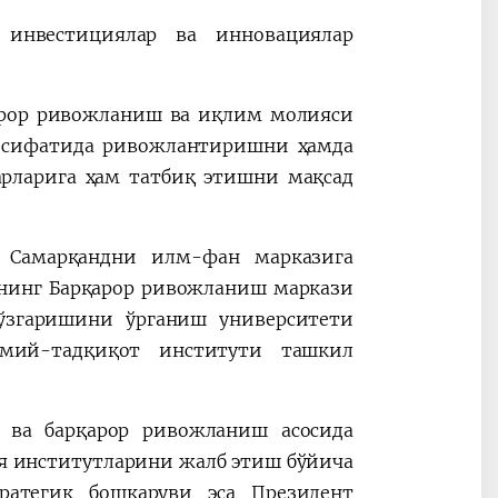
инвестициялар ва инновациялар
арор ривожланиш ва иқлим молияси
” сифатида ривожлантиришни ҳамда
рларига ҳам татбиқ этишни мақсад
 Самарқандни илм-фан марказига
ининг Барқарор ривожланиш маркази
ўзгаришини ўрганиш университети
мий-тадқиқот институти ташкил
 ва барқарор ривожланиш асосида
я институтларини жалб этиш бўйича
ратегик бошқаруви эса Президент