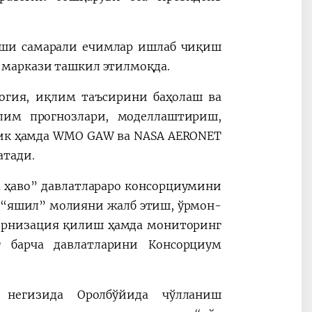
рши самарали ечимлар ишлаб чиқиш
 маркази ташкил этилмоқда.
логия, иқлим таъсирини баҳолаш ва
лим прогнозлари, моделлаштириш,
лик ҳамда WMO GAW ва NASA AERONET
атади.
а ҳаво” давлатлараро консорциумини
 “яшил” молияни жалб этиш, ўрмон-
дернизация қилиш ҳамда мониторинг
г барча давлатларини Консорциум
негизида Оролбўйида чўлланиш