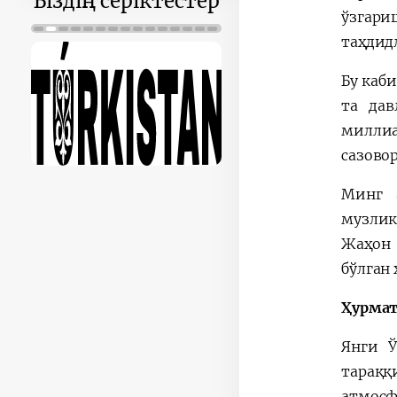
Біздің серіктестер
ўзгари
таҳдид
Бу каб
та дав
миллиа
сазово
Минг 
музлик
Жаҳон 
бўлган
Ҳурмат
Янги Ў
тараққ
атмос