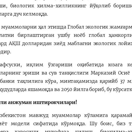
ши, биологик хилма-хилликнинг йўқолиб бориш
ларга дуч келмоқда.
и муаммоларни ҳал этишда Глобал экологик жамғарма
латни бирлаштирган ушбу ноёб глобал ҳамкорл
рд АҚШ долларидан зиёд маблағни экологик лойиҳа
рдир.
афсуски, иқлим ўзгариши оқибатида юзага кел
ларнинг эриши ва сув танқислиги Марказий Осиё у
банки таҳлилига кўра, минтақамизда қарийб 37 
 ҳудудларда яшамоқда ва 2050 йилга бориб, бу кўрса
ли анжуман иштирокчилари!
збекистон мавжуд муаммолар кўламига қарамай
иёт модели сифатида кўрмоқда. Шу боис, биз 
фера ҳавосини муҳофаза қилиш, биохилма-х