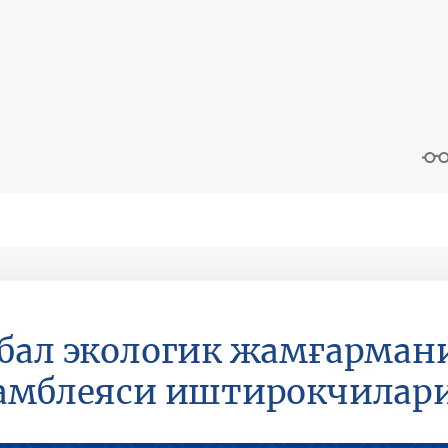
бал экологик жамғарман
амблеяси иштирокчилар