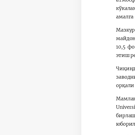
кўкала
амалга
Мазкур
майдон
10,5 ф
этиш р
Чиқинд
заводн
орқали
Мамлак
Univer
бирлаш
юборил