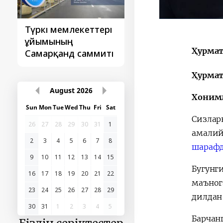
Түркі мемлекеттері
‘Орталық Азия -
ұйымының
Қытай’ бірінші
Ҳурмат
Самарқанд саммиті
саммиті
Ҳурмат
August
2026
Хонимл
Sun
Mon
Tue
Wed
Thu
Fri
Sat
Сизлар
26
27
28
29
30
31
1
амалий
2
3
4
5
6
7
8
шараф
9
10
11
12
13
14
15
Бугунг
16
17
18
19
20
21
22
маъног
23
24
25
26
27
28
29
дилдан
30
31
1
2
3
4
5
Барчан