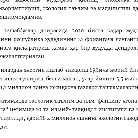
мзорлаштириш, экологик таълим ва маданиятни қ
 оширмоқдамиз.
 ташаббуслар доирасида 2030 йилга қадар муҳ
ини республика ҳудудининг 21 фоизигача кенгайт
оизга қисқартириш ҳамда ҳар бир ҳудудда дендрол
ежалаштирилган.
илардан энергия ишлаб чиқариш бўйича жорий йилда
и ишга тушириш белгиланган, улар йилига 5,5 ми
 1,1 миллион тонна иссиқхона газлари ташламалари
атимизда экологик таълим ва илм-фаннинг ягона
sity” негизида 10 та илмий-тадқиқот институти ва
тирилди, қарийб 2 миллион ёшнинг экологик сав
ди.