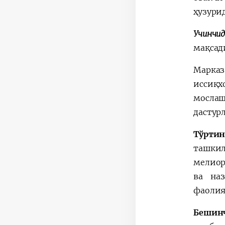
ҳузури
Учинчид
мақсад
Марказ
иссиқх
мослаш
дастур
Тўрти
ташкил
мелиор
ва наз
фаолия
Бешин