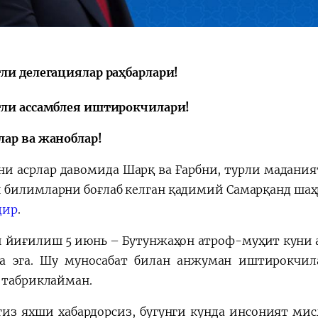
ли делегациялар раҳбарлари!
ли ассамблея иштирокчилари!
ар ва жаноблар!
ни асрлар давомида Шарқ ва Ғарбни, турли мадани
 билимларни боғлаб келган қадимий Самарқанд шаҳ
дир
.
и йиғилиш 5 июнь – Бутунжаҳон атроф-муҳит куни 
а эга. Шу муносабат билан анжуман иштирокчи
 табриклайман.
гиз яхши хабардорсиз, бугунги кунда инсоният ми