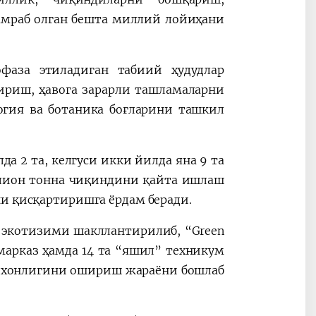
амраб олган бешта миллий лойиҳани
офаза этиладиган табиий ҳудудлар
ириш, ҳавога зарарли ташламаларни
огия ва ботаника боғларини ташкил
 2 та, келгуси икки йилда яна 9 та
ллион тонна чиқиндини қайта ишлаш
ни қисқартиришга ёрдам беради.
 экотизими шакллантирилиб, “Green
 марказ ҳамда 14 та “яшил” техникум
одхонлигини ошириш жараёни бошлаб