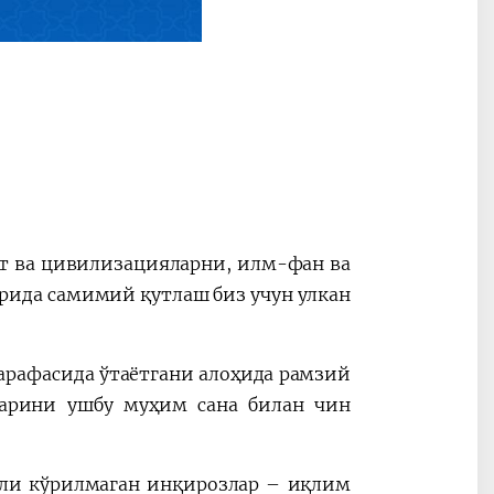
ят ва цивилизацияларни, илм-фан ва
рида самимий қутлаш биз учун улкан
арафасида ўтаётгани алоҳида рамзий
ларини ушбу муҳим сана билан чин
сли кўрилмаган инқирозлар – иқлим