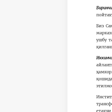
Биринч
пойтах
Биз Са
марказ
ушбу т
қилган
Иккинч
айлант
ҳамкор
қошид
этилмо
Инстит
трансф
етакчи