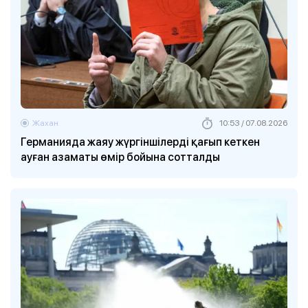
Жахан
10:53 / 07.08.2026
Германияда жаяу жүргіншілерді қағып кеткен
ауған азаматы өмір бойына сотталды