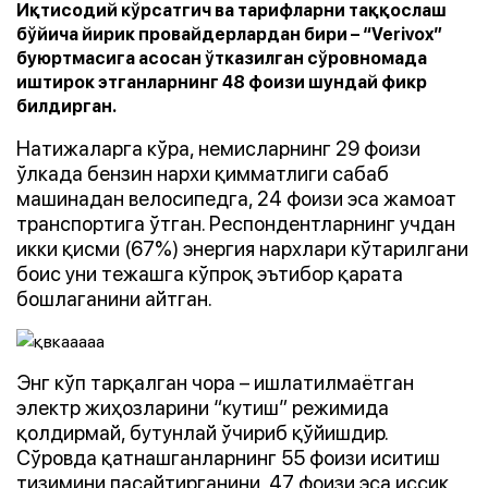
Иқтисодий кўрсатгич ва тарифларни таққослаш
бўйича йирик провайдерлардан бири – “Verivox”
буюртмасига асосан ўтказилган сўровномада
иштирок этганларнинг 48 фоизи шундай фикр
билдирган.
Натижаларга кўра, немисларнинг 29 фоизи
ўлкада бензин нархи қимматлиги сабаб
машинадан велосипедга, 24 фоизи эса жамоат
транспортига ўтган. Респондентларнинг учдан
икки қисми (67%) энергия нархлари кўтарилгани
боис уни тежашга кўпроқ эътибор қарата
бошлаганини айтган.
Энг кўп тарқалган чора – ишлатилмаётган
электр жиҳозларини “кутиш” режимида
қолдирмай, бутунлай ўчириб қўйишдир.
Сўровда қатнашганларнинг 55 фоизи иситиш
тизимини пасайтирганини, 47 фоизи эса иссиқ