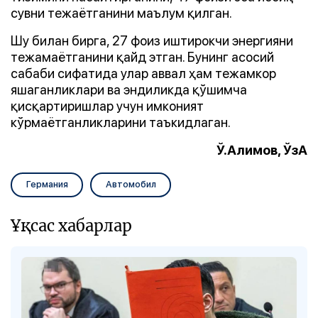
сувни тежаётганини маълум қилган.
Шу билан бирга, 27 фоиз иштирокчи энергияни
тежамаётганини қайд этган. Бунинг асосий
сабаби сифатида улар аввал ҳам тежамкор
яшаганликлари ва эндиликда қўшимча
қисқартиришлар учун имконият
кўрмаётганликларини таъкидлаган.
Ў.Алимов, ЎзА
Германия
Автомобил
Ұқсас хабарлар