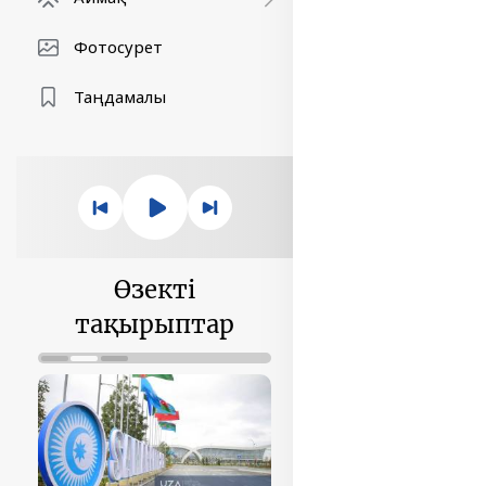
Фотосурет
Таңдамалы
Өзекті
тақырыптар