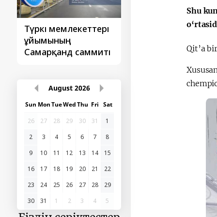
Shu kun
o‘rtasi
Түркі мемлекеттері
‘Орталық Азия -
ұйымының
Қытай’ бірінші
Qit’a bi
Самарқанд саммиті
саммиті
Xususan
chempio
August
2026
Sun
Mon
Tue
Wed
Thu
Fri
Sat
26
27
28
29
30
31
1
2
3
4
5
6
7
8
9
10
11
12
13
14
15
16
17
18
19
20
21
22
23
24
25
26
27
28
29
30
31
1
2
3
4
5