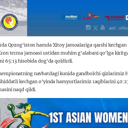
larda Qozog‘iston hamda Xitoy jamoalariga qarshi kechgan
Eron terma jamoasi ustidan muhim g‘alabani qo‘lga kiritg
ini 65:13 hisobida dog‘da qoldirdi.
hempionatning navbatdagi kunida gandbolchi qizlarimiz
Shiddatli kechgan o‘yinda hamyurtlarimiz raqiblarini 40:23
asini naqd qildi.