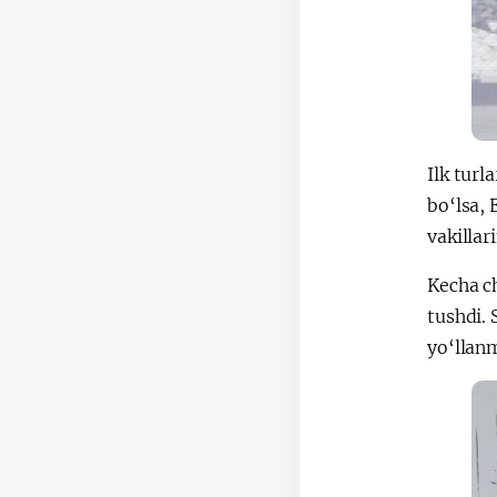
Ilk tur
bo‘lsa, 
vakillar
Kecha c
tushdi. 
yo‘llanm