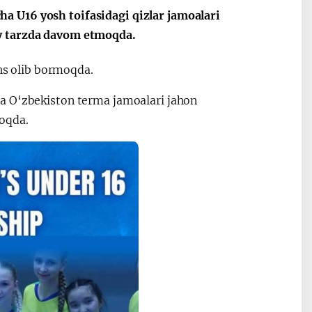
a U16 yosh toifasidagi qizlar jamoalari
oy tarzda davom etmoqda.
ahs olib bormoqda.
a O‘zbekiston terma jamoalari jahon
oqda.