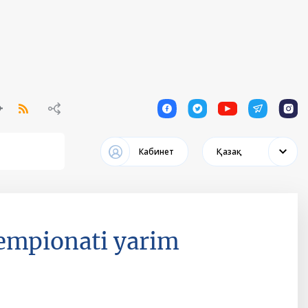
1
1
1
1
1
Кабинет
Қазақ
hempionati yarim