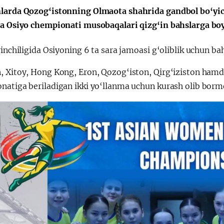
larda Qozog‘istonning Olmaota shahrida gandbol bo‘yich
da Osiyo chempionati musobaqalari qizg‘in bahslarga b
rinchiligida Osiyoning 6 ta sara jamoasi g‘oliblik uchun b
, Xitoy, Hong Kong, Eron, Qozog‘iston, Qirg‘iziston hamd
natiga beriladigan ikki yo‘llanma uchun kurash olib borm