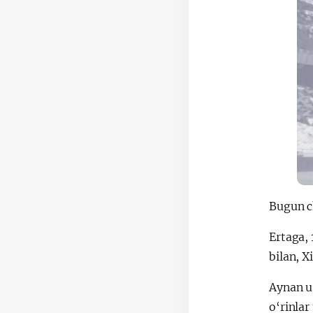
Bugun ch
Ertaga, 
bilan, X
Aynan u
o‘rinla