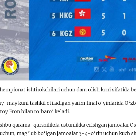
empionat ishtirokchilari uchun dam olish kuni sifatida be
17-may kuni tashkil etiladigan yarim final o‘yinlarida O‘
itoy Eron bilan ro‘baro‘ keladi.
shbu qarama-qarshilikda ustunlikka erishgan jamoalar Os
r uchun, mag‘lub bo‘lgan jamoalar 3-4-o‘rin uchun kuch si