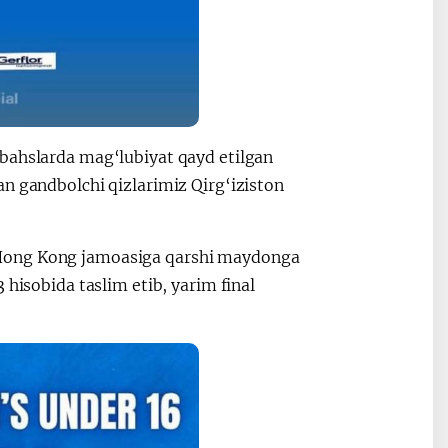
 bahslarda mag‘lubiyat qayd etilgan
an gandbolchi qizlarimiz Qirg‘iziston
 Hong Kong jamoasiga qarshi maydonga
 hisobida taslim etib, yarim final