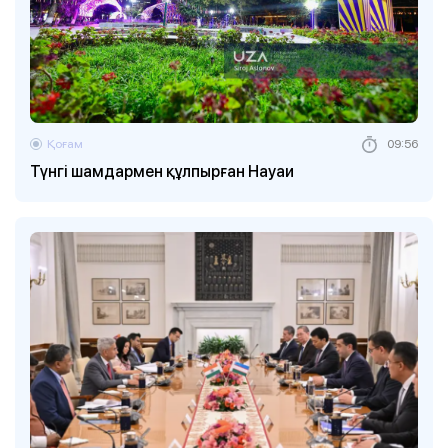
Қоғам
09:56
Түнгі шамдармен құлпырған Науаи