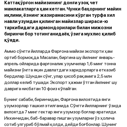
Каттақўрғон майизининг донғи узоқ чет
мамлакатларга ҳам кетган. Чунки баҳорнинг майин
иқлими, ёзнинг жазирамасини кўрган турфа хил
навли узумдан қилинган майизлар шираси-ю
таркибидаги дармондорилари билан мижозни
биринчи бор тотинганидаёқ ўзига мухлис қилиб
қўяди.
Аммо сўнгги йилларда Фарғона майизи экспорти ҳам
ортиб бормоқда. Масалан, биргина шу йилнинг январь-
апрель ойларида фарғоналик узумчилар 1,6 минг тонна
майизни ўнгга яқин давлатдаги харидорларга етказиб
бердилар. Шундан сўнг, улар ҳисоб рақамига 2,5 млн
доллар келиб тушади. Экспорт ҳажми ўтган йилнинг шу
даврига нисбатан 10 фоиз кўпайган.
Бунинг сабаби, биринчидан, Фарғона вилоятида янги
узумзорлар ташкил этилганида. Сўнгги йилларнинг ўзида
вилоятда 7 минг гектар янги узумзор боғлар яратилди.
Иккинчидан, баб-баравар пишган узумларни ўз ҳолича
сотиб улгуриб бўлмай қолди, дейди боғбонлар. Шунинг