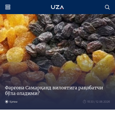
Фарғона Самарқанд вилоятига рақобатчи
бўла оладими?
Қоғам
15:33 / 12.06.2026