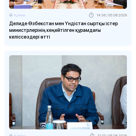
Қоғам
14:36 / 05.08.2026
Делиде Өзбекстан мен Үндістан сыртқы істер
министрлерінің кеңейтілген құрамдағы
келіссөздері өтті
Қоғам
12:01 / 05.08.2026