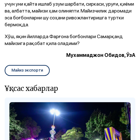
учун уни қайта ишлаб узум шарбати, сиркаси, уруғи, қиёми
ва, албатта, майизи ҳам олиняпти. Майизчилик даромади
эса боғбонларни шу соҳани ривожлантиришга туртки
бермоқда.
Хўш, яқин йилларда Фарғона боғбонлари Самарқанд
майизига рақобат қила оладими?
Мухаммаджон Обидов, ЎзА
Майиз экспорти
Ұқсас хабарлар