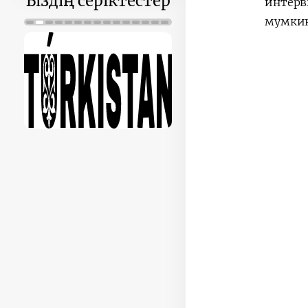
Біздің серіктестер
интерв
мумкин