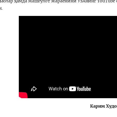
ьюлар ҳамда машғулот жараёнини ЎзАнинг YouTub
.
Карим Худой