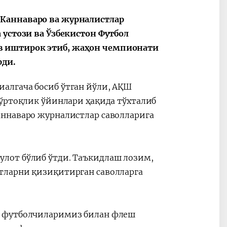
Каннаваро ва журналистлар
 устози ва Ўзбекистон Футбол
в иштирок этиб, жаҳон чемпионати
рди.
алгача босиб ўтган йўли, АҚШ
 ўртоқлик ўйинлари ҳақида тўхталиб
аннаваро журналистлар саволларига
лот бўлиб ўтди. Таъкидлаш лозим,
тларни қизиқитирган саволларга
, футболчиларимиз билан флеш