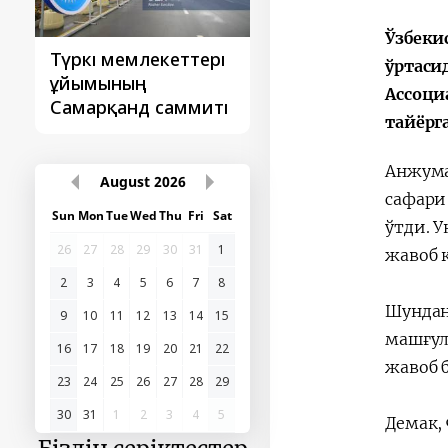
Ўзбеки
Түркі мемлекеттері
‘Орталық Азия -
ўртаси
ұйымының
Қытай’ бірінші
Ассоци
Самарқанд саммиті
саммиті
тайёрг
Анжума
August
2026
сафари
Sun
Mon
Tue
Wed
Thu
Fri
Sat
ўтди. 
26
27
28
29
30
31
1
жавоб 
2
3
4
5
6
7
8
Шундан
9
10
11
12
13
14
15
машғул
16
17
18
19
20
21
22
жавоб 
23
24
25
26
27
28
29
30
31
1
2
3
4
5
Демак,