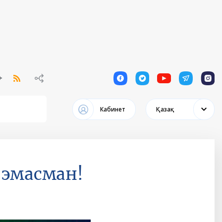
1
1
1
1
1
Кабинет
Қазақ
 эмасман!