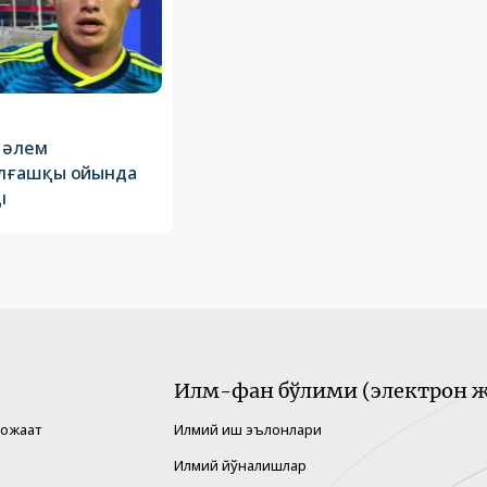
 әлем
лғашқы ойында
і
Илм-фан бўлими (электрон ж
рожаат
Илмий иш эълонлари
Илмий йўналишлар