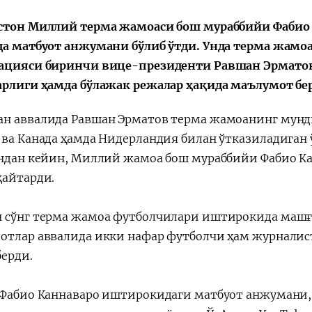
стон Миллий терма жамоаси бош мураббийи Фабио 
да матбуот анжумани бўлиб ўтди. Унда терма жамоа
ацияси биринчи вице-президенти Равшан Эрмато
арлиги ҳамда бўлажак режалар ҳақида маълумот бе
н аввалида Равшан Эрматов терма жамоанинг мунди
 ва Канада ҳамда Нидерландия билан ўтказиладиган
Ундан кейин, Миллий жамоа бош мураббийи Фабио К
қайтарди.
 сўнг терма жамоа футболчилари иштирокида машғу
отлар аввалида икки нафар футболчи ҳам журналис
берди.
 Фабио Каннаваро иштирокидаги матбуот анжумани