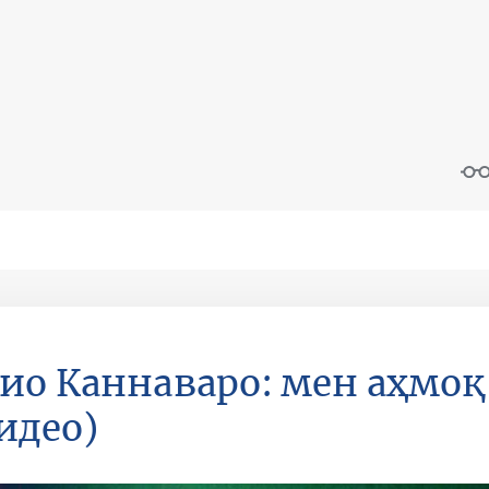
ио Каннаваро: мен аҳмоқ
идео)