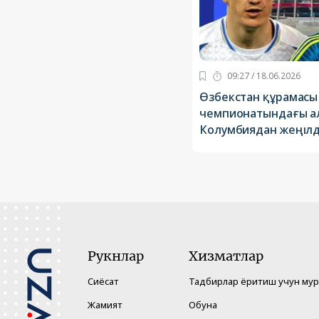
09:27 / 18.06.2026
Өзбекстан құрамасы
чемпионатындағы а
Колумбиядан жеңілд
Рукнлар
Хизматлар
Сиёсат
Тадбирлар ёритиш учун му
Жамият
Обуна