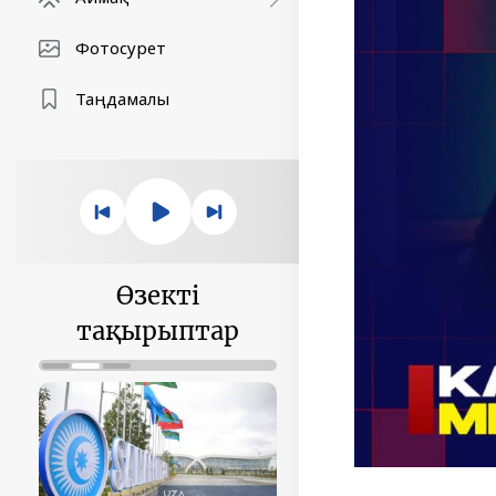
Фотосурет
Таңдамалы
Өзекті
тақырыптар