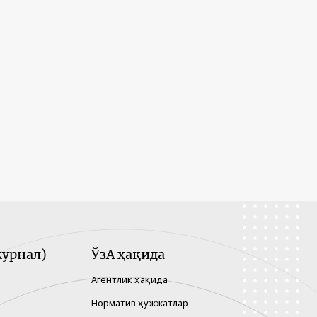
урнал)
ЎзА ҳақида
Агентлик ҳақида
Норматив ҳужжатлар