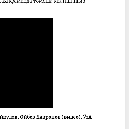
e саҳифамизда томоша қилишингиз
қулов, Ойбек Давронов (видео), ЎзА