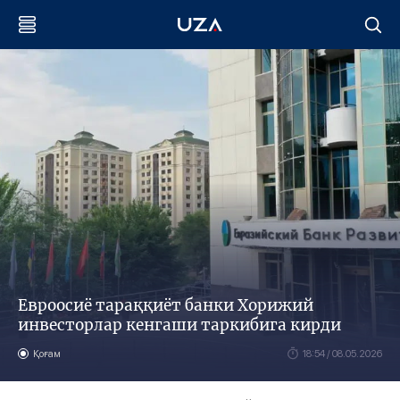
Евроосиё тараққиёт банки Хорижий
инвесторлар кенгаши таркибига кирди
Қоғам
18:54 / 08.05.2026