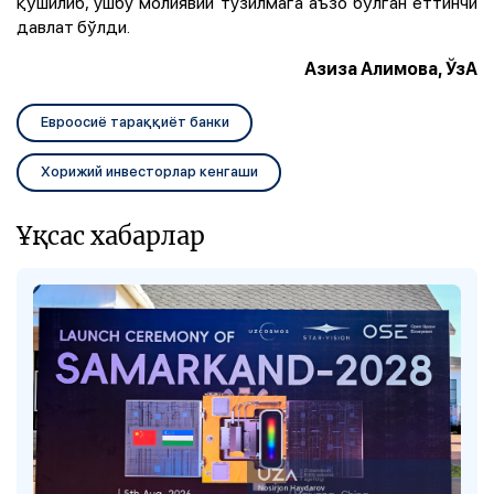
қўшилиб, ушбу молиявий тузилмага аъзо бўлган еттинчи
давлат бўлди.
Азиза Алимова, ЎзА
Евроосиё тараққиёт банки
Хорижий инвесторлар кенгаши
Ұқсас хабарлар