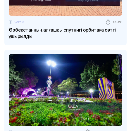
Қоғам
09:58
Өзбекстанның алғашқы спутнигі орбитаға сәтті
ұшырылды