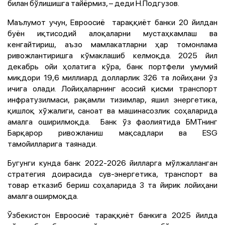
билан бўлишишга тайёрмиз, – деди Н.Подгузов.
Маълумот учун, Евроосиё тараққиёт банки 20 йилдан
буён иқтисодий алоқаларни мустаҳкамлаш ва
кенгайтириш, аъзо мамлакатларни ҳар томонлама
ривожлантиришга кўмаклашиб келмоқда.
2025 йил
декабрь ойи ҳолатига кўра, банк портфели умумий
миқдори 19,6 миллиард долларлик 326 та лойиҳани ўз
ичига олади. Лойиҳаларнинг асосий қисми транспорт
инфратузилмаси, рақамли тизимлар, яшил энергетика,
қишлоқ хўжалиги, саноат ва машинасозлик соҳаларида
амалга оширилмоқда. Банк ўз фаолиятида БМТнинг
Барқарор ривожланиш мақсадлари ва ESG
тамойилларига таянади.
Бугунги кунда банк
2022-2026 йилларга мўлжалланган
стратегия доирасида сув-энергетика, транспорт ва
товар етказиб бериш соҳаларида 3 та йирик лойиҳани
амалга оширмоқда.
Ўзбекистон Евроосиё тараққиёт банкига 2025 йилда