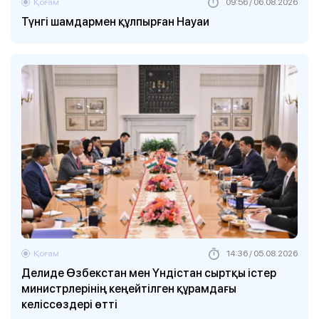
Қоғам
09:56 / 06.08.2026
Түнгі шамдармен құлпырған Науаи
Қоғам
14:36 / 05.08.2026
Делиде Өзбекстан мен Үндістан сыртқы істер
министрлерінің кеңейтілген құрамдағы
келіссөздері өтті