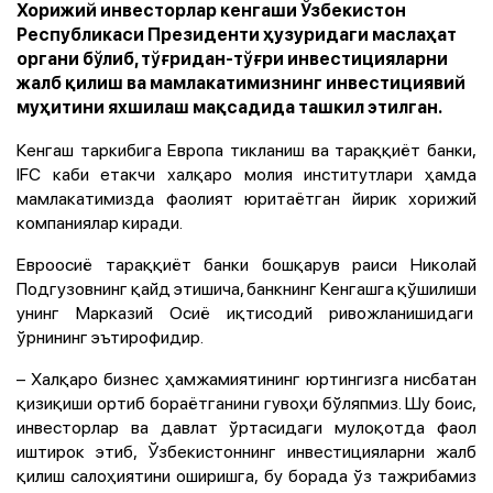
Хорижий инвесторлар кенгаши Ўзбекистон
Республикаси Президенти ҳузуридаги маслаҳат
органи бўлиб, тўғридан-тўғри инвестицияларни
жалб қилиш ва мамлакатимизнинг инвестициявий
муҳитини яхшилаш мақсадида ташкил этилган.
Кенгаш таркибига Европа тикланиш ва тараққиёт банки,
IFC каби
етакчи халқаро молия институтлари ҳамда
мамлакатимизда фаолият юритаётган йирик хорижий
компаниялар
киради.
Евроосиё тараққиёт банки бошқарув раиси
Николай
Подгузовнинг қайд этишича, банкнинг Кенгашга қўшилиши
унинг Марказий Осиё иқтисодий ривожланишидаги
ўрнининг эътирофидир.
– Халқаро бизнес ҳамжамиятининг юртингизга нисбатан
қизиқиши ортиб бораётганини гувоҳи бўляпмиз. Шу боис,
инвесторлар ва давлат ўртасидаги мулоқотда фаол
иштирок этиб, Ўзбекистоннинг инвестицияларни жалб
қилиш салоҳиятини оширишга, бу борада ўз тажрибамиз