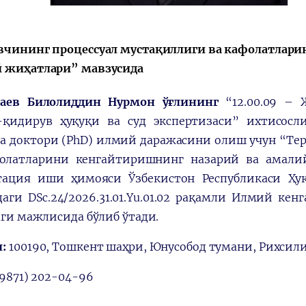
рі
‘Орталық Азия -
вчининг процессуал мустақиллиги ва кафолатлар
Қытай’ бірінші
 жиҳатлари” мавзусида
ті
саммиті
заев Билолиддин Нурмон ўғлининг
“12.00.09 – 
-қидирув ҳуқуқи ва суд экспертизаси” ихтисос
а доктори (PhD) илмий даражасини олиш учун “Тер
олатларини кенгайтиришнинг назарий ва амали
тация иши ҳимояси Ўзбекистон Республикаси Ҳ
даги DSc.24/2026.31.01.Yu.01.02 рақамли Илмий ке
аги мажлисида бўлиб ўтади.
:
100190, Тошкент шаҳри, Юнусобод тумани, Рихсили
9871) 202-04-96