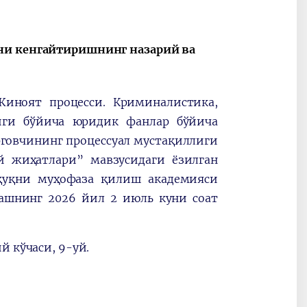
ини кенгайтиришнинг назарий ва
Жиноят процесси. Криминалистика,
лиги бўйича юридик фанлар бўйича
говчининг процессуал мустақиллиги
й жиҳатлари” мавзусидаги ёзилган
уқуқни муҳофаза қилиш академияси
нгашнинг 2026 йил 2 июль куни соат
й кўчаси, 9-уй.