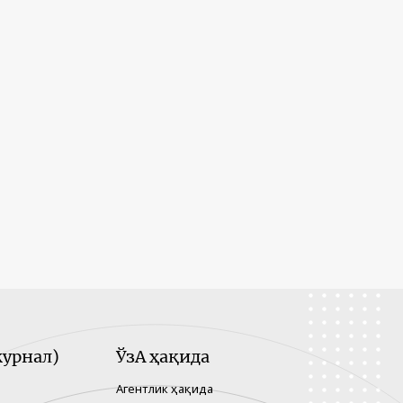
урнал)
ЎзА ҳақида
Агентлик ҳақида