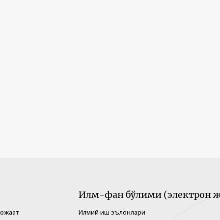
Илм-фан бўлими (электрон ж
рожаат
Илмий иш эълонлари