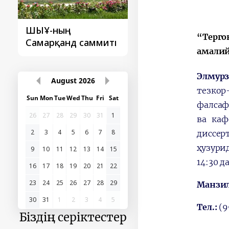
ШЫҰ-ның
Түркі мемлекетте
“Терго
Самарқанд саммиті
ұйымының
амалий
Самарқанд самми
Элмур
August
2026
тезкор
Sun
Mon
Tue
Wed
Thu
Fri
Sat
фалсаф
26
27
28
29
30
31
1
ва каф
2
3
4
5
6
7
8
диссер
ҳузури
9
10
11
12
13
14
15
14:30 д
16
17
18
19
20
21
22
23
24
25
26
27
28
29
Манзил
30
31
1
2
3
4
5
Тел.:
(9
Біздің серіктестер