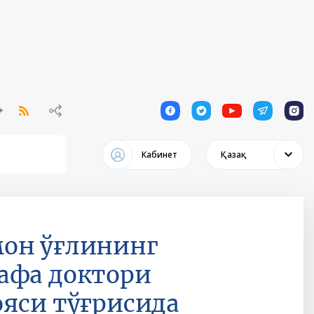
1
1
1
1
1
Кабинет
Қазақ
мон ўғлининг
афа доктори
ояси тўғрисида