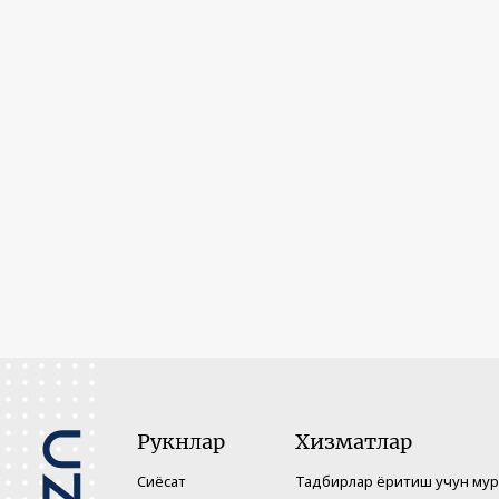
Рукнлар
Хизматлар
Сиёсат
Тадбирлар ёритиш учун му