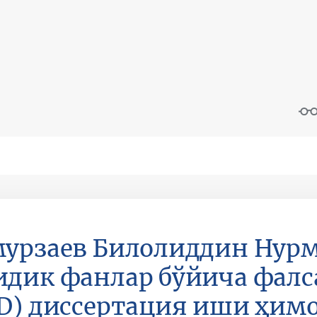
урзаев Билолиддин Нур
дик фанлар бўйича фалс
D) диссертация иши ҳим