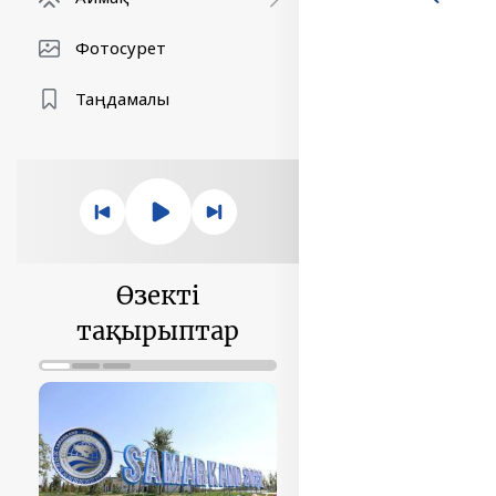
Фотосурет
Таңдамалы
Өзекті
тақырыптар