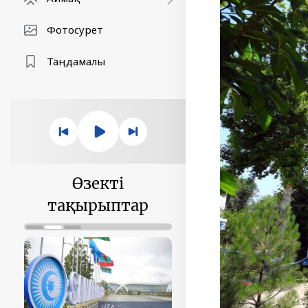
Фотосурет
Таңдамалы
Өзекті
тақырыптар