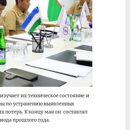
изучает их техническое состояние и
ры по устранению выявленных
х потерь. К концу мая он составлял
риода прошлого года.