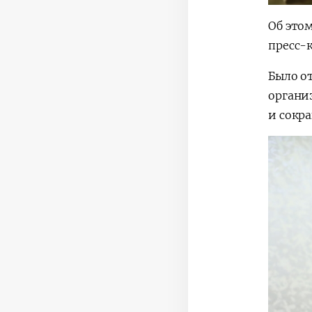
Об это
пресс-
Было о
органи
и сокр