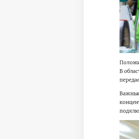
Положи
В обла
передае
Важные
концент
подклю