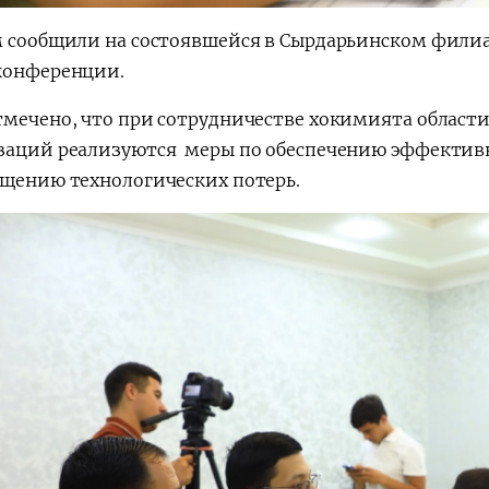
м сообщили на состоявшейся в Сырдарьинском филиа
конференции.
тмечено, что при сотрудничестве хокимията област
заций реализуются меры по обеспечению эффективн
ащению технологических потерь.