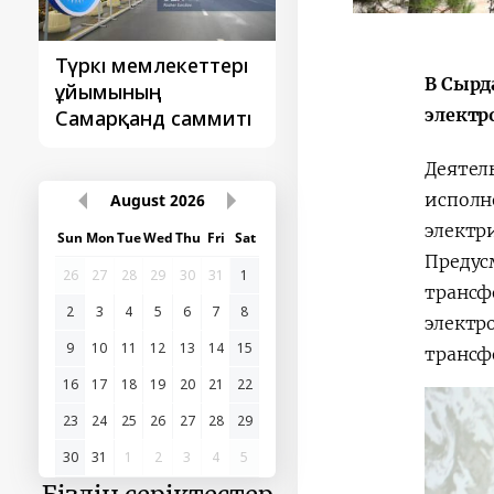
Түркі мемлекеттері
‘Орталық Азия -
В Сырд
ұйымының
Қытай’ бірінші
электр
Самарқанд саммиті
саммиті
Деятел
исполн
August
2026
электр
Sun
Mon
Tue
Wed
Thu
Fri
Sat
Предус
26
27
28
29
30
31
1
трансф
2
3
4
5
6
7
8
электр
9
10
11
12
13
14
15
трансф
16
17
18
19
20
21
22
23
24
25
26
27
28
29
30
31
1
2
3
4
5