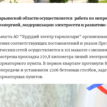
арьинской области осуществляется работа по неп
оэнергией, модернизации электросети и развитию
ьность АО “Худудий электр тармоклари” организован
ения соответствующих постановлений и указов През
ических сетей осуществляется в 101 махалле с низки
мотрены прокладка 270,8 километра линий электропе
орматорного пункта. В первом квартале протянули 
опередачи и установили 2206 бетонных столбов, зад
орматорных пунктов.