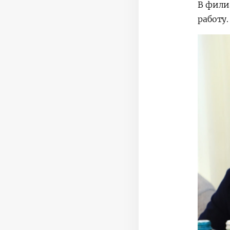
В фили
работу.