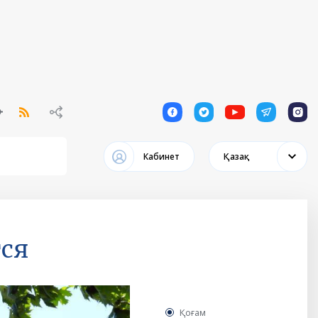
1
1
1
1
1
Кабинет
Қазақ
ся
Қоғам