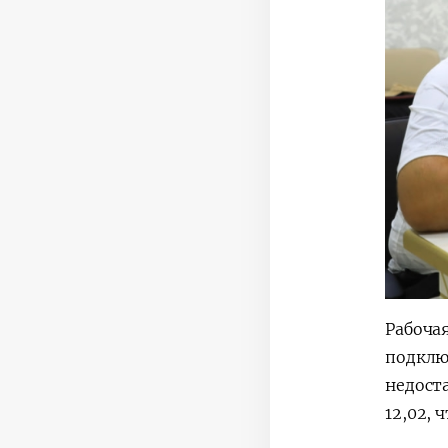
Рабоча
подклю
недоста
12,02, 