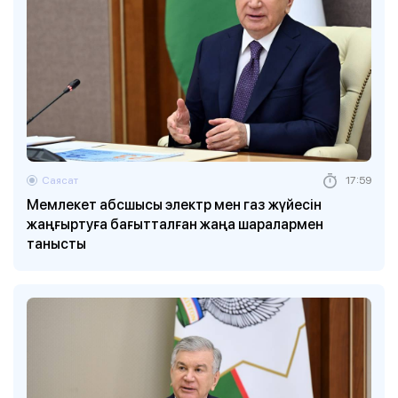
Саясат
17:59
Мемлекет абсшысы электр мен газ жүйесін
жаңғыртуға бағытталған жаңа шаралармен
танысты