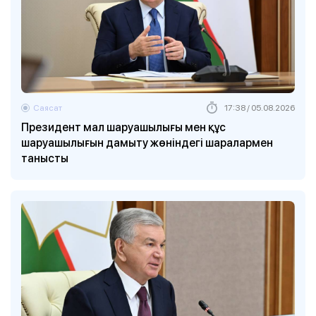
Саясат
17:38 / 05.08.2026
Президент мал шаруашылығы мен құс
шаруашылығын дамыту жөніндегі шаралармен
танысты