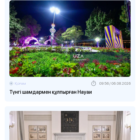
Қоғам
09:56 / 06.08.2026
Түнгі шамдармен құлпырған Науаи