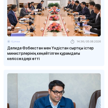
Қоғам
14:36 / 05.08.2026
Делиде Өзбекстан мен Үндістан сыртқы істер
министрлерінің кеңейтілген құрамдағы
келіссөздері өтті