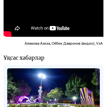
Алимова Азиза, Ойбек Давронов (видео), УзА
Ұқсас хабарлар