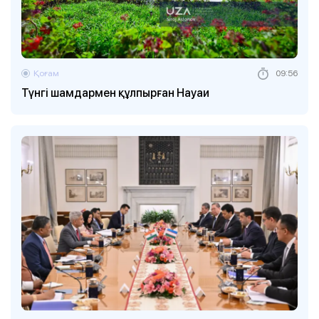
Қоғам
09:56
Түнгі шамдармен құлпырған Науаи