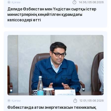
Қоғам
14:36 / 05.08.2026
Делиде Өзбекстан мен Үндістан сыртқы істер
министрлерінің кеңейтілген құрамдағы
келіссөздері өтті
Қоғам
12:01 / 05.08.2026
Өзбекстанда атом энергетикасын техникалық