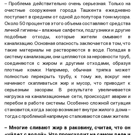
– Проблема действительно очень серьезная. Только на
очистные сооружения города Ташкента ежедневно
поступает в среднем от одной до полутора тонн мусора.
Около 50 процентов этого объема составляют средства
личной гигиены – влажные салфетки, подгузники и другие
подобные отходы, которые жители смывают в
канализацию. Основная опасность заключается в том, что
такие материалы не растворяются в воде. Попадая в
систему канализации, они цепляются за неровности труб,
соединяются с жиром и другими отходами, образуя
плотные комки. Например, обычная тряпка может
полностью перекрыть трубу, к тому же, вокруг нее
начинают скапливаться жир и мусор, что приводит к
серьезным засорам. В результате увеличивается
нагрузка на канализационные сети, происходят аварии и
перебои в работе системы. Особенно сложной ситуация
становится, когда засор возникает внутри жилого дома –
тогда с проблемой напрямую сталкиваются сами жители.
–
Многие сливают жир в раковину, считая, что он
«уйдет с водой». Что происходит на самом деле и