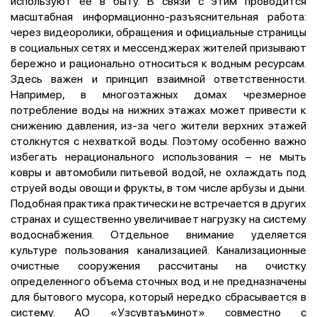
используют ее в быту. В связи с этим проводится
масштабная информационно-разъяснительная работа:
через видеоролики, обращения и официальные страницы
в социальных сетях и мессенджерах жителей призывают
бережно и рационально относиться к водным ресурсам.
Здесь важен и принцип взаимной ответственности.
Например, в многоэтажных домах чрезмерное
потребление воды на нижних этажах может привести к
снижению давления, из-за чего жители верхних этажей
столкнутся с нехваткой воды. Поэтому особенно важно
избегать нерационального использования – не мыть
ковры и автомобили питьевой водой, не охлаждать под
струей воды овощи и фрукты, в том числе арбузы и дыни.
Подобная практика практически не встречается в других
странах и существенно увеличивает нагрузку на систему
водоснабжения. Отдельное внимание уделяется
культуре пользования канализацией. Канализационные
очистные сооружения рассчитаны на очистку
определенного объема сточных вод и не предназначены
для бытового мусора, который нередко сбрасывается в
систему. АО «Узсувтаъминот» совместно с