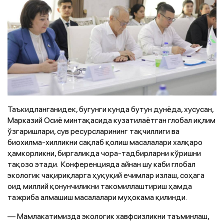
Таъкидланганидек, бугунги кунда бутун дунёда, хусусан,
Марказий Осиё минтақасида кузатилаётган глобал иқлим
ўзгаришлари, сув ресурсларининг тақчиллиги ва
биохилма-хилликни сақлаб қолиш масалалари халқаро
ҳамкорликни, биргаликда чора-тадбирларни кўришни
тақозо этади. Конференцияда айнан шу каби глобал
экологик чақириқларга ҳуқуқий ечимлар излаш, соҳага
оид миллий қонунчиликни такомиллаштириш ҳамда
тажриба алмашиш масалалари муҳокама қилинди.
— Мамлакатимизда экологик хавфсизликни таъминлаш,