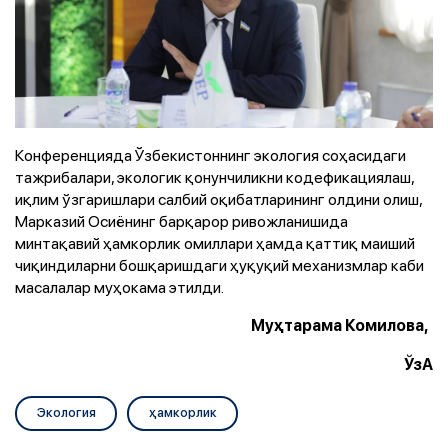
Конференцияда Ўзбекистоннинг экология соҳасидаги
тажрибалари, экологик қонунчиликни кодефикациялаш,
иқлим ўзгаришлари салбий оқибатларининг олдини олиш,
Марказий Осиёнинг барқарор ривожланишида
минтақавий ҳамкорлик омиллари ҳамда қаттиқ маиший
чиқиндиларни бошқаришдаги ҳуқуқий механизмлар каби
масалалар муҳокама этилди.
Муҳтарама Комилова,
ЎзА
Экология
ҳамкорлик