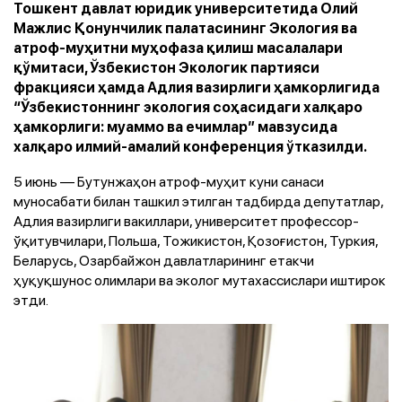
Тошкент давлат юридик университетида Олий
Мажлис Қонунчилик палатасининг Экология ва
атроф-муҳитни муҳофаза қилиш масалалари
қўмитаси, Ўзбекистон Экологик партияси
фракцияси ҳамда Адлия вазирлиги ҳамкорлигида
“Ўзбекистоннинг экология соҳасидаги халқаро
ҳамкорлиги: муаммо ва ечимлар” мавзусида
халқаро илмий-амалий конференция ўтказилди.
5 июнь — Бутунжаҳон атроф-муҳит куни санаси
муносабати билан ташкил этилган тадбирда депутатлар,
Адлия вазирлиги вакиллари, университет профессор-
ўқитувчилари, Польша, Тожикистон, Қозоғистон, Туркия,
Беларусь, Озарбайжон давлатларининг етакчи
ҳуқуқшунос олимлари ва эколог мутахассислари иштирок
этди.