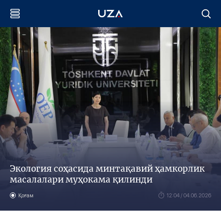
Экология соҳасида минтақавий ҳамкорлик
масалалари муҳокама қилинди
Қоғам
12:04 / 04.06.2026