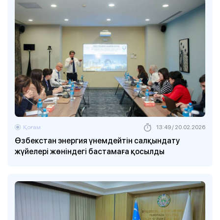
Қоғам
13:49 / 20.02.2026
Өзбекстан энергия үнемдейтін салқындату
жүйелері жөніндегі бастамаға қосылды