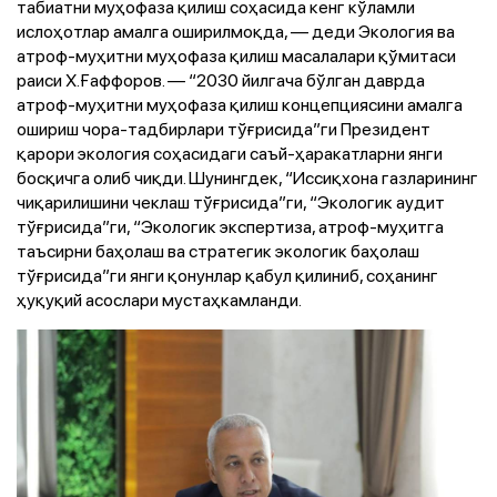
табиатни муҳофаза қилиш соҳасида кенг кўламли
ислоҳотлар амалга оширилмоқда, — деди Экология ва
атроф-муҳитни муҳофаза қилиш масалалари қўмитаси
раиси Х.Ғаффоров. — “2030 йилгача бўлган даврда
атроф-муҳитни муҳофаза қилиш концепциясини амалга
ошириш чора-тадбирлари тўғрисида”ги Президент
қарори экология соҳасидаги саъй-ҳаракатларни янги
босқичга олиб чиқди. Шунингдек, “Иссиқхона газларининг
чиқарилишини чеклаш тўғрисида”ги, “Экологик аудит
тўғрисида”ги, “Экологик экспертиза, атроф-муҳитга
таъсирни баҳолаш ва стратегик экологик баҳолаш
тўғрисида”ги янги қонунлар қабул қилиниб, соҳанинг
ҳуқуқий асослари мустаҳкамланди.