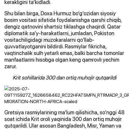
kerakligini ta’kidladi.
Shu bilan birga, Doxa Hurmuz bo‘g‘ozidan siyosiy
bosim vositasi sifatida foydalanishga qarshi chiqib,
dengiz qatnovini shartsiz tiklashga chaqirdi. Qatar
diplomatik sa’y-harakatlarni, jumladan, Pokiston
vositachiligidagi muzokaralarni qo‘llab-
quvvatlayotganini bildirdi. Rasmiylar fikricha,
vaqtinchalik sulh yetarli emas, balki barcha tomonlar
manfaatlarini hisobga olgan keng qamrovli yechim
zarur.
Krit sohillarida 300 dan ortiq muhojir qutqarildi
Gretsiya rasmiylarining ma’lum qilishicha, so‘nggi 48
soat ichida Krit oroli yaqinida 300 dan ortiq muhojir
qutqarildi. Ular asosan Bangladesh, Misr, Yaman va