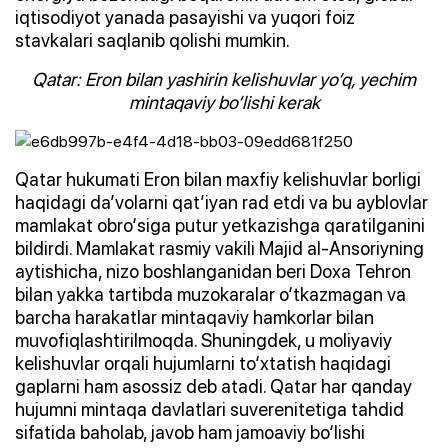
iqtisodiyot yanada pasayishi va yuqori foiz
stavkalari saqlanib qolishi mumkin.
Qatar: Eron bilan yashirin kelishuvlar yo‘q, yechim
mintaqaviy bo‘lishi kerak
Qatar hukumati Eron bilan maxfiy kelishuvlar borligi
haqidagi da’volarni qat’iyan rad etdi va bu ayblovlar
mamlakat obro‘siga putur yetkazishga qaratilganini
bildirdi. Mamlakat rasmiy vakili Majid al-Ansoriyning
aytishicha, nizo boshlanganidan beri Doxa Tehron
bilan yakka tartibda muzokaralar o‘tkazmagan va
barcha harakatlar mintaqaviy hamkorlar bilan
muvofiqlashtirilmoqda. Shuningdek, u moliyaviy
kelishuvlar orqali hujumlarni to‘xtatish haqidagi
gaplarni ham asossiz deb atadi. Qatar har qanday
hujumni mintaqa davlatlari suverenitetiga tahdid
sifatida baholab, javob ham jamoaviy bo‘lishi