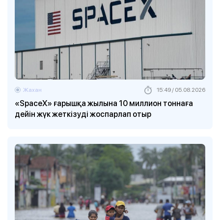
Жахан
15:49 / 05.08.2026
«SpaceX» ғарышқа жылына 10 миллион тоннаға
дейін жүк жеткізуді жоспарлап отыр