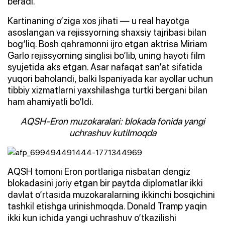
beradi.
Kartinaning o‘ziga xos jihati — u real hayotga
asoslangan va rejissyorning shaxsiy tajribasi bilan
bog‘liq. Bosh qahramonni ijro etgan aktrisa Miriam
Garlo rejissyorning singlisi bo‘lib, uning hayoti film
syujetida aks etgan. Asar nafaqat san’at sifatida
yuqori baholandi, balki Ispaniyada kar ayollar uchun
tibbiy xizmatlarni yaxshilashga turtki bergani bilan
ham ahamiyatli bo‘ldi.
AQSH-Eron muzokaralari: blokada fonida yangi
uchrashuv kutilmoqda
AQSH tomoni Eron portlariga nisbatan dengiz
blokadasini joriy etgan bir paytda diplomatlar ikki
davlat o‘rtasida muzokaralarning ikkinchi bosqichini
tashkil etishga urinishmoqda. Donald Tramp yaqin
ikki kun ichida yangi uchrashuv o‘tkazilishi