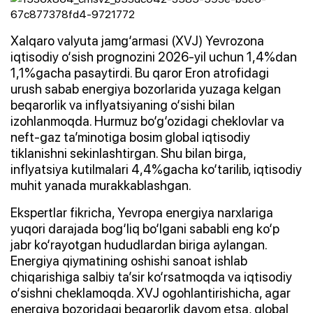
Xalqaro valyuta jamg‘armasi (XVJ) Yevrozona
iqtisodiy o‘sish prognozini 2026-yil uchun 1,4%dan
1,1%gacha pasaytirdi. Bu qaror Eron atrofidagi
urush sabab energiya bozorlarida yuzaga kelgan
beqarorlik va inflyatsiyaning o‘sishi bilan
izohlanmoqda. Hurmuz bo‘g‘ozidagi cheklovlar va
neft-gaz ta’minotiga bosim global iqtisodiy
tiklanishni sekinlashtirgan. Shu bilan birga,
inflyatsiya kutilmalari 4,4%gacha ko‘tarilib, iqtisodiy
muhit yanada murakkablashgan.
Ekspertlar fikricha, Yevropa energiya narxlariga
yuqori darajada bog‘liq bo‘lgani sababli eng ko‘p
jabr ko‘rayotgan hududlardan biriga aylangan.
Energiya qiymatining oshishi sanoat ishlab
chiqarishiga salbiy ta’sir ko‘rsatmoqda va iqtisodiy
o‘sishni cheklamoqda. XVJ ogohlantirishicha, agar
energiya bozoridagi beqarorlik davom etsa, global