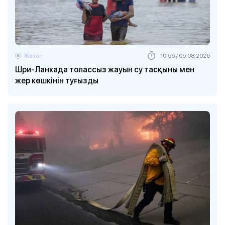
Жахан
10:56 / 05.08.2026
Шри-Ланкада толассыз жауын су тасқыны мен
жер көшкінін туғызды