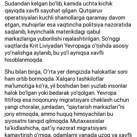
Sudandan kelgan bo‘lib, kamida uchta kichik
qayiqda xavfli sayohat qilgan. Qutqaruv
operatsiyalari kuchli shamollarga qaramay davom
etgan, muhojirlar esa vaqtincha politsiya nazoratida
saqlanib, keyinchalik materikdagi qabul
markazlariga yuborilishi rejalashtirilgan. So‘nggi
vaqtlarda Krit Liviyadan Yevropaga o‘tishda asosiy
yo‘nalishga aylanib, bu yo‘l ayniqsa xavfli
hisoblanmoqda.
Shu bilan birga, O‘rta yer dengizida halokatlar soni
ham ortib bormoqda. Xalqaro tashkilotlar
ma’lumotiga ko‘ra, yil boshidan beri yuzlab insonlar
halok bo‘lgan yoki bedarak yo‘qolgan. Yevropa
Ittifoqi esa noqonuniy migratsiyani cheklash uchun
yangi choralar, jumladan, “qaytarish markazlari”ni
joriy etmoqda, ammo huquq himoyachilari bu
siyosatni tanqid qilmoqda. Mutaxassislar
ta’kidlashicha, qat’iy nazorat migratsiyani
kamaytirish o‘rniga, odamlarni yanada uzoq va xavfli