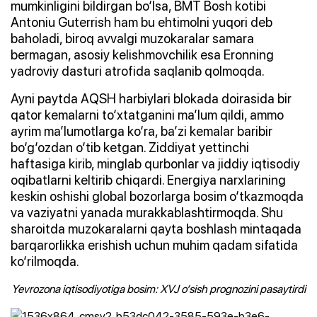
mumkinligini bildirgan bo‘lsa, BMT Bosh kotibi
Antoniu Guterrish ham bu ehtimolni yuqori deb
baholadi, biroq avvalgi muzokaralar samara
bermagan, asosiy kelishmovchilik esa Eronning
yadroviy dasturi atrofida saqlanib qolmoqda.
Ayni paytda AQSH harbiylari blokada doirasida bir
qator kemalarni to‘xtatganini ma’lum qildi, ammo
ayrim ma’lumotlarga ko‘ra, ba’zi kemalar baribir
bo‘g‘ozdan o‘tib ketgan. Ziddiyat yettinchi
haftasiga kirib, minglab qurbonlar va jiddiy iqtisodiy
oqibatlarni keltirib chiqardi. Energiya narxlarining
keskin oshishi global bozorlarga bosim o‘tkazmoqda
va vaziyatni yanada murakkablashtirmoqda. Shu
sharoitda muzokaralarni qayta boshlash mintaqada
barqarorlikka erishish uchun muhim qadam sifatida
ko‘rilmoqda.
Yevrozona iqtisodiyotiga bosim: XVJ o‘sish prognozini pasaytirdi