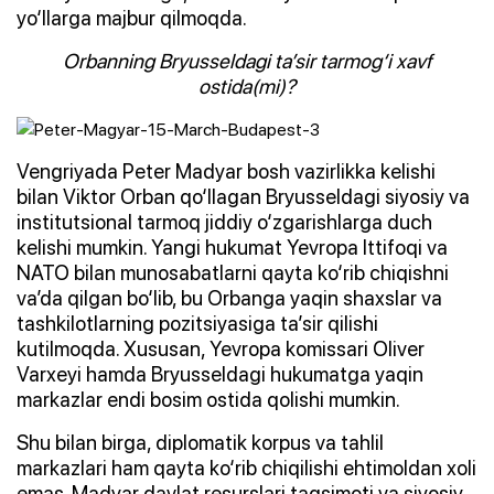
yo‘llarga majbur qilmoqda.
Orbanning Bryusseldagi ta’sir tarmog‘i xavf
ostida(mi)?
Vengriyada Peter Madyar bosh vazirlikka kelishi
bilan Viktor Orban qo‘llagan Bryusseldagi siyosiy va
institutsional tarmoq jiddiy o‘zgarishlarga duch
kelishi mumkin. Yangi hukumat Yevropa Ittifoqi va
NATO bilan munosabatlarni qayta ko‘rib chiqishni
va’da qilgan bo‘lib, bu Orbanga yaqin shaxslar va
tashkilotlarning pozitsiyasiga ta’sir qilishi
kutilmoqda. Xususan, Yevropa komissari Oliver
Varxeyi hamda Bryusseldagi hukumatga yaqin
markazlar endi bosim ostida qolishi mumkin.
Shu bilan birga, diplomatik korpus va tahlil
markazlari ham qayta ko‘rib chiqilishi ehtimoldan xoli
emas. Madyar davlat resurslari taqsimoti va siyosiy