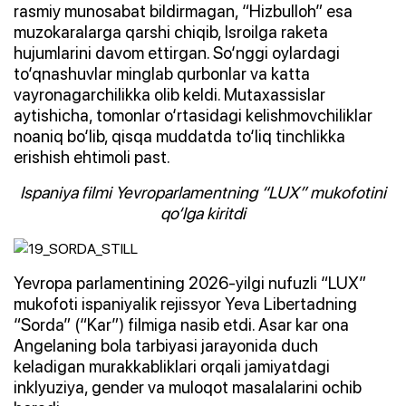
rasmiy munosabat bildirmagan, “Hizbulloh” esa
muzokaralarga qarshi chiqib, Isroilga raketa
hujumlarini davom ettirgan. So‘nggi oylardagi
to‘qnashuvlar minglab qurbonlar va katta
vayronagarchilikka olib keldi. Mutaxassislar
aytishicha, tomonlar o‘rtasidagi kelishmovchiliklar
noaniq bo‘lib, qisqa muddatda to‘liq tinchlikka
erishish ehtimoli past.
Ispaniya filmi Yevroparlamentning “LUX” mukofotini
qo‘lga kiritdi
Yevropa parlamentining 2026-yilgi nufuzli “LUX”
mukofoti ispaniyalik rejissyor Yeva Libertadning
“Sorda” (“Kar”) filmiga nasib etdi. Asar kar ona
Angelaning bola tarbiyasi jarayonida duch
keladigan murakkabliklari orqali jamiyatdagi
inklyuziya, gender va muloqot masalalarini ochib