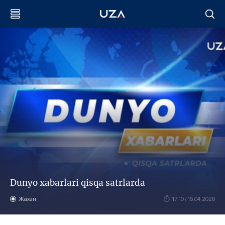
Dunyo xabarlari qisqa satrlarda
Жахан
17:10 / 15.04.2026