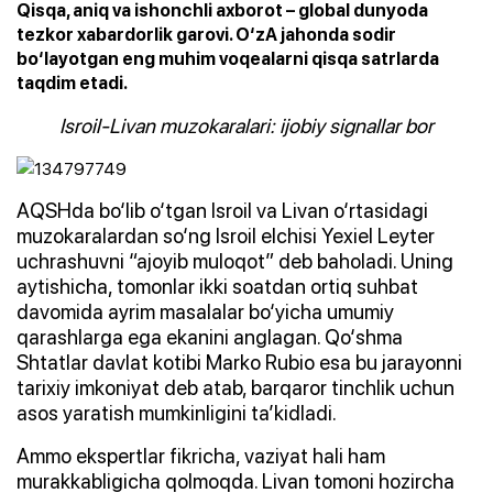
Qisqa, aniq va ishonchli axborot – global dunyoda
tezkor xabardorlik garovi. O‘zA jahonda sodir
bo‘layotgan eng muhim voqealarni qisqa satrlarda
taqdim etadi.
Isroil-Livan muzokaralari: ijobiy signallar bor
AQSHda bo‘lib o‘tgan Isroil va Livan o‘rtasidagi
muzokaralardan so‘ng Isroil elchisi Yexiel Leyter
uchrashuvni “ajoyib muloqot” deb baholadi. Uning
aytishicha, tomonlar ikki soatdan ortiq suhbat
davomida ayrim masalalar bo‘yicha umumiy
qarashlarga ega ekanini anglagan. Qo‘shma
Shtatlar davlat kotibi Marko Rubio esa bu jarayonni
tarixiy imkoniyat deb atab, barqaror tinchlik uchun
asos yaratish mumkinligini ta’kidladi.
Ammo ekspertlar fikricha, vaziyat hali ham
murakkabligicha qolmoqda. Livan tomoni hozircha