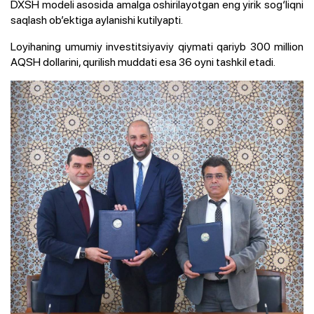
DXSH modeli asosida amalga oshirilayotgan eng yirik sog‘liqni
saqlash ob’ektiga aylanishi kutilyapti.
Loyihaning umumiy investitsiyaviy qiymati qariyb 300 million
AQSH dollarini, qurilish muddati esa 36 oyni tashkil etadi.