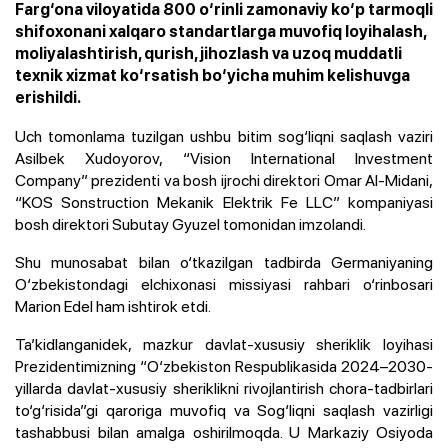
Farg‘ona viloyatida 800 o‘rinli zamonaviy ko‘p tarmoqli
shifoxonani xalqaro standartlarga muvofiq loyihalash,
moliyalashtirish, qurish, jihozlash va uzoq muddatli
texnik xizmat ko‘rsatish bo‘yicha muhim kelishuvga
erishildi.
Uch tomonlama tuzilgan ushbu bitim sog‘liqni saqlash vaziri
Asilbek Xudoyorov, “Vision International Investment
Company” prezidenti va bosh ijrochi direktori Omar Al-Midani,
“KOS Sonstruction Mekanik Elektrik Fe LLC” kompaniyasi
bosh direktori Subutay Gyuzel tomonidan imzolandi.
Shu munosabat bilan o‘tkazilgan tadbirda Germaniyaning
O‘zbekistondagi elchixonasi missiyasi rahbari o‘rinbosari
Marion Edel ham ishtirok etdi.
Ta’kidlanganidek, mazkur davlat-xususiy sheriklik loyihasi
Prezidentimizning “O‘zbekiston Respublikasida 2024–2030-
yillarda davlat-xususiy sheriklikni rivojlantirish chora-tadbirlari
to‘g‘risida”gi qaroriga muvofiq va Sog‘liqni saqlash vazirligi
tashabbusi bilan amalga oshirilmoqda. U Markaziy Osiyoda