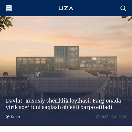
Davlat-xususiy sheriklik loyihasi: Farg‘onada
yirik sog‘liqni saqlash ob’ekti barpo etiladi
Қоғам
19:17 / 15.04.2026