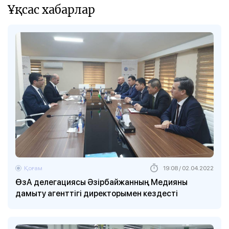
Ұқсас хабарлар
Қоғам
19:08 / 02.04.2022
ӨзА делегациясы Әзірбайжанның Медияны
дамыту агенттігі директорымен кездесті