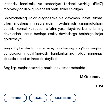
Iqtisodiy hamkorlik va taraqqiyot federal vazirligi (BMZ)
moliyaviy qo‘llab-quvvatlashi bilan ishlab chiqilgan.
Shifoxonaning ilg‘or diagnostika va davolash infratuzilmasi
bilan jihozlanishi resurslardan foydalanish samaradorligini
oshirib, xizmat ko‘rsatish sifatini yaxshilaydi va bemorlarning
davolanish uchun boshqa xorijiy davlatlarga borishiga hojat
qoldirmaydi.
Yangi loyiha davlat va xususiy sektorning sog‘liqni saqlash
sohasidagi muvaffaqiyatli hamkorligining pilot namunasi
sifatida e’tirof etilmoqda, deyiladi
Sog‘liqni saqlash vazirligi matbuot xizmati xabarida.
M.Qosimova,
O‘zA
Тиббиёт
ДХШ
Ҳамкорлик