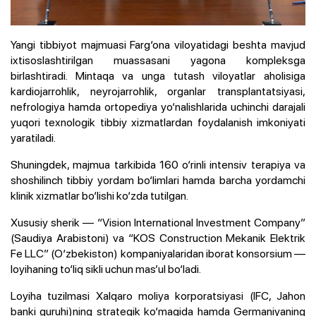
Yangi tibbiyot majmuasi Farg‘ona viloyatidagi beshta mavjud
ixtisoslashtirilgan muassasani yagona kompleksga
birlashtiradi. Mintaqa va unga tutash viloyatlar aholisiga
kardiojarrohlik, neyrojarrohlik, organlar transplantatsiyasi,
nefrologiya hamda ortopediya yo‘nalishlarida uchinchi darajali
yuqori texnologik tibbiy xizmatlardan foydalanish imkoniyati
yaratiladi.
Shuningdek, majmua tarkibida 160 o‘rinli intensiv terapiya va
shoshilinch tibbiy yordam bo‘limlari hamda barcha yordamchi
klinik xizmatlar bo‘lishi ko‘zda tutilgan.
Xususiy sherik — “Vision International Investment Company”
(Saudiya Arabistoni) va “KOS Construction Mekanik Elektrik
Fe LLC” (O‘zbekiston) kompaniyalaridan iborat konsorsium —
loyihaning to‘liq sikli uchun mas’ul bo‘ladi.
Loyiha tuzilmasi Xalqaro moliya korporatsiyasi (IFC, Jahon
banki guruhi)ning strategik ko‘magida hamda Germaniyaning