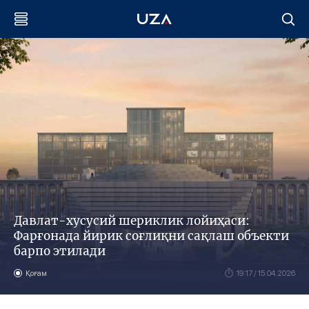
Давлат-хусусий шериклик лойиҳаси:
Фарғонада йирик соғлиқни сақлаш объекти
барпо этилади
Қоғам
19:17 / 15.04.2026