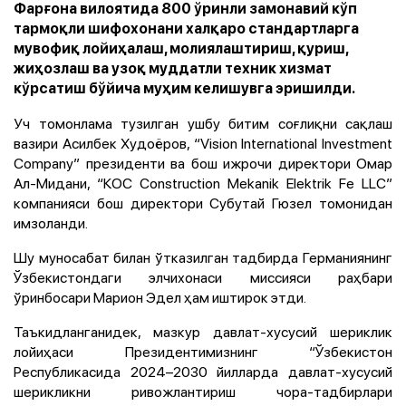
Фарғона вилоятида 800 ўринли замонавий кўп
тармоқли шифохонани халқаро стандартларга
мувофиқ лойиҳалаш, молиялаштириш, қуриш,
жиҳозлаш ва узоқ муддатли техник хизмат
кўрсатиш бўйича муҳим келишувга эришилди.
Уч томонлама тузилган ушбу битим соғлиқни сақлаш
вазири Асилбек Худоёров, “Vision International Investment
Company” президенти ва бош ижрочи директори Омар
Ал-Мидани, “КОС Сonstruction Mekanik Elektrik Fe LLC”
компанияси бош директори Субутай Гюзел томонидан
имзоланди.
Шу муносабат билан ўтказилган тадбирда Германиянинг
Ўзбекистондаги элчихонаси миссияси раҳбари
ўринбосари Марион Эдел ҳам иштирок этди.
Таъкидланганидек, мазкур давлат-хусусий шериклик
лойиҳаси Президентимизнинг “Ўзбекистон
Республикасида 2024–2030 йилларда давлат-хусусий
шерикликни ривожлантириш чора-тадбирлари