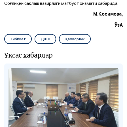
Соғлиқни сақлаш вазирлиги матбуот хизмати хабарида.
М.Қосимова,
ЎзА
Тиббиёт
ДХШ
Ҳамкорлик
Ұқсас хабарлар