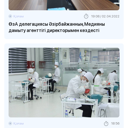
Қоғам
19:08 / 02.04.2022
ӨзА делегациясы Әзірбайжанның Медияны
дамыту агенттігі директорымен кездесті
Қоғам
18:56