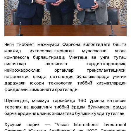
Янги тиббиёт мажмуаси Фарғона вилоятидаги бешта
мавжуд ихтисослаштирилган муассасани ягона
комплексга бирлаштиради. Минтақа ва унга туташ
вилоятлар аҳолисига кардиожарроҳлик,
нейрожарроҳлик, органлар трансплантацияси,
нефрология ҳамда ортопедия йўналишларида учинчи
даражали юқори технологик тиббий хизматлардан
фойдаланиш имконияти яратилади.
Шунингдек, мажмуа таркибида 160 ўринли интенсив
терапия ва шошилинч тиббий ёрдам бўлимлари ҳамда
барча ёрдамчи клиник хизматлар бўлиши кўзда тутилган.
Хусусий шерик — “Vision International Investment
Company” (Саудия Арабистони) ва “КОС Construction