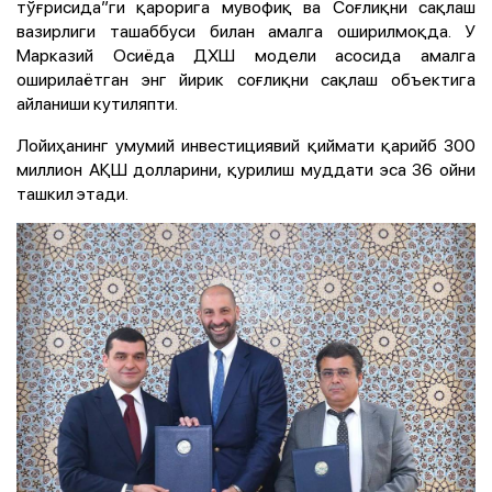
тўғрисида”ги қарорига мувофиқ ва Соғлиқни сақлаш
вазирлиги ташаббуси билан амалга оширилмоқда. У
Марказий Осиёда ДХШ модели асосида амалга
оширилаётган энг йирик соғлиқни сақлаш объектига
айланиши кутиляпти.
Лойиҳанинг умумий инвестициявий қиймати қарийб 300
миллион АҚШ долларини, қурилиш муддати эса 36 ойни
ташкил этади.