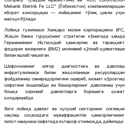
Mekanik Elektrik Fe LLC” (Ўзбекистон) компанияларидан
иборат консорциум — лойиҳанинг тўлиқ цикли учун
масъул бўлади.
Лойиҳа тузилмаси Халқаро молия корпорацияси (IFC,
Жаҳон банки гуруҳи)нинг стратегик кўмагида ҳамда
Германиянинг Иқтисодий ҳамкорлик ва тараққиёт
федерал вазирлиги (BMZ) молиявий қўллаб-қувватлаши
билан ишлаб чиқилган.
Шифохонанинг илғор диагностика ва даволаш
инфратузилмаси билан жиҳозланиши ресурслардан
фойдаланиш самарадорлигини ошириб, хизмат кўрсатиш
сифатини яхшилайди ва беморларнинг даволаниш учун
бошқа хорижий давлатларга боришига ҳожат
қолдирмайди.
Янги лойиҳа давлат ва хусусий секторнинг соғлиқни
сақлаш соҳасидаги муваффақиятли ҳамкорлигининг
пилот намунаси сифатида эътироф этилмоқда, дейилади