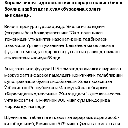
Хоразм вилоятида экологияга зарар етказиш билан
боғлиқ навбатдаги ҳуқуқбузарлик ҳолати
аниқланди.
Вилоят прокуратураси ҳамда Экология ва иқлим
ўзгариши бош бошқармасининг “Эко-полицияси”
томонидан ўтказилган назорат-рейд тадбирлари
давомида Урганч туманининг Бешайвон маҳалласида
фуқаро томонидан дарахтга рухсатсиз равишда шикаст
етказилгани маълум бўлди.
Аниқланишича, фуқаро Ш.Б томонидан амалга оширилган
мазкур хатти-ҳаракат амалдаги қонунчилик талабларини
қўпол равишда бузиш ҳисобланади. Ҳолат юзасидан
Ўзбекистон Республикаси Маъмурий жавобгарлик
тўғрисидаги кодексининг 79-моддаси 1-қисмига асосан
унга нисбатан 10 миллион 300 минг сўм миқдорида
жарима қўлланилди.
Шунингдек, табиатга етказилган зарар миқдори ҳисоб-
китоб қилиниб, 6 миллион 579 минг сўмни ташкил этгани