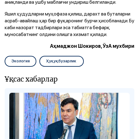
аниқланди ва ушбу маблағни ундириш белгиланди.
Яшил ҳудудларни муҳофаза қилиш, дарахт ва буталарни
асраб-авайлаш ҳар бир фуқаронинг бурчи ҳисобланади. Бу
каби назорат тадбирлари эса табиатга бефарқ
муносабатнинг олдини олишга хизмат қилади.
Аҳмаджон Шокиров, ЎзА мухбири
Экология
Ҳуқуқбузарлик
Ұқсас хабарлар