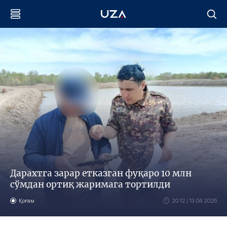
Дарахтга зарар етказган фуқаро 10 млн
сўмдан ортиқ жаримага тортилди
Қоғам
20:12 / 13.04.2026