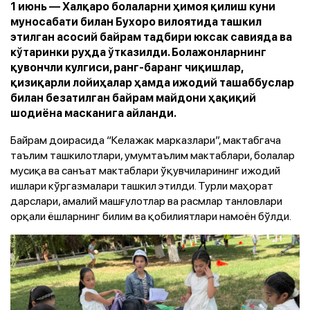
1 июнь — Халқаро болаларни ҳимоя қилиш куни
муносабати билан Бухоро вилоятида ташкил
этилган асосий байрам тадбири юксак савияда ва
кўтаринки руҳда ўтказилди. Болажонларнинг
қувончли кулгиси, ранг-баранг чиқишлар,
қизиқарли лойиҳалар ҳамда ижодий ташаббуслар
билан безатилган байрам майдони ҳақиқий
шодиёна масканига айланди.
Байрам доирасида “Келажак марказлари”, мактабгача
таълим ташкилотлари, умумтаълим мактаблари, болалар
мусиқа ва санъат мактаблари ўқувчиларининг ижодий
ишлари кўргазмалари ташкил этилди. Турли маҳорат
дарслари, амалий машғулотлар ва расмлар танловлари
орқали ёшларнинг билим ва қобилиятлари намоён бўлди.