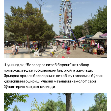
Шунингдек, “Болаларга китоб беринг” китоблар
ярмаркаси ёш китобхонларни бир жойга жамлади.
Ярмарка орқали болаларнинг китоб мутолаасига бўлган
қизиқишини ошириш, уларни маънавий камолот сари
йўналтириш мақсад қилинди.