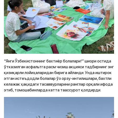
“Янги Ўзбекистоннинг бахтиёр болалари!” шиори остида
ўтказилган асфальтга расм чизиш акцияси тадбирнинг энг
қизиқарли лойиҳаларидан бирига айланди. Унда иштирок
этган истеъдодли болалар ўз орзу-интилишлари, бахтли
келажак ҳақидаги тасаввурларини ранглар орқали ифода
этиб, томошабинларда катта таассурот қолдирди.