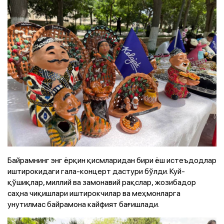
Байрамнинг энг ёрқин қисмларидан бири ёш истеъдодлар
иштирокидаги гала-концерт дастури бўлди. Куй-
қўшиқлар, миллий ва замонавий рақслар, жозибадор
саҳна чиқишлари иштирокчилар ва меҳмонларга
унутилмас байрамона кайфият бағишлади.