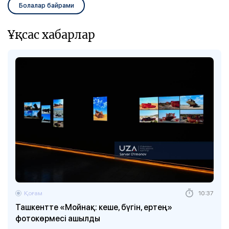
Болалар байрами
Ұқсас хабарлар
Қоғам
10:37
Ташкентте «Мойнақ: кеше, бүгін, ертең»
фотокөрмесі ашылды