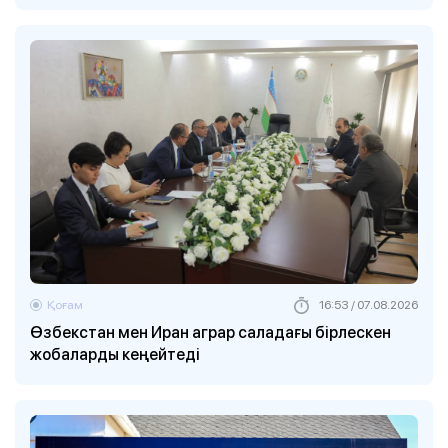
Қоғам
16:53 / 07.08.2026
Өзбекстан мен Иран аграр саладағы бірлескен
жобаларды кеңейтеді