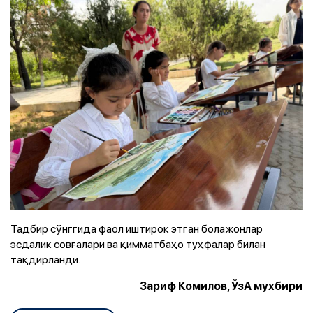
Тадбир сўнггида фаол иштирок этган болажонлар
эсдалик совғалари ва қимматбаҳо туҳфалар билан
тақдирланди.
Зариф Комилов, ЎзА мухбири