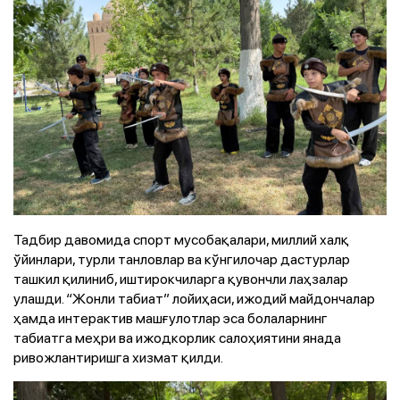
Тадбир давомида спорт мусобақалари, миллий халқ
ўйинлари, турли танловлар ва кўнгилочар дастурлар
ташкил қилиниб, иштирокчиларга қувончли лаҳзалар
улашди. “Жонли табиат” лойиҳаси, ижодий майдончалар
ҳамда интерактив машғулотлар эса болаларнинг
табиатга меҳри ва ижодкорлик салоҳиятини янада
ривожлантиришга хизмат қилди.