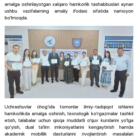
amalga oshirilayotgan xalqaro hamkorlik tashabbuslari aynan
ushbu vazifalarning amaliy ifodasi sifatida namoyon
bo‘lmoqda.
Uchrashuvlar chog‘ida tomonlar ilmiy-tadqiqot ishlarini
hamkorlikda amalga oshirish, texnologik ko‘rgazmalar tashkil
etish, talabalar uchun qisqa muddatli o‘quv kurslarini yo‘lga
qo‘yish, dual ta’lim imkoniyatlarini kengaytirish hamda
akademik mobillik dasturlarini rivojlantirish masalalari