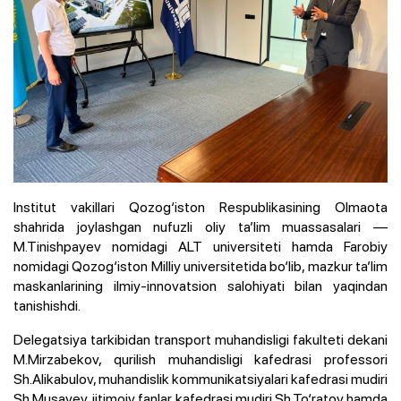
Institut vakillari Qozog‘iston Respublikasining Olmaota
shahrida joylashgan nufuzli oliy ta’lim muassasalari —
M.Tinishpayev nomidagi ALT universiteti hamda Farobiy
nomidagi Qozog‘iston Milliy universitetida bo‘lib, mazkur ta’lim
maskanlarining ilmiy-innovatsion salohiyati bilan yaqindan
tanishishdi.
Delegatsiya tarkibidan transport muhandisligi fakulteti dekani
M.Mirzabekov, qurilish muhandisligi kafedrasi professori
Sh.Alikabulov, muhandislik kommunikatsiyalari kafedrasi mudiri
Sh.Musayev, ijtimoiy fanlar kafedrasi mudiri Sh.To‘ratov hamda