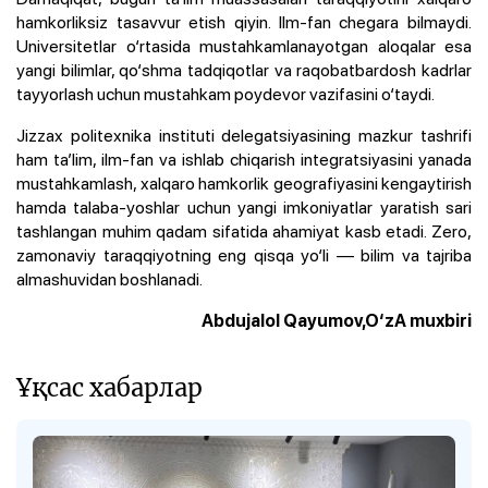
hamkorliksiz tasavvur etish qiyin. Ilm-fan chegara bilmaydi.
Universitetlar o‘rtasida mustahkamlanayotgan aloqalar esa
yangi bilimlar, qo‘shma tadqiqotlar va raqobatbardosh kadrlar
tayyorlash uchun mustahkam poydevor vazifasini o‘taydi.
Jizzax politexnika instituti delegatsiyasining mazkur tashrifi
ham ta’lim, ilm-fan va ishlab chiqarish integratsiyasini yanada
mustahkamlash, xalqaro hamkorlik geografiyasini kengaytirish
hamda talaba-yoshlar uchun yangi imkoniyatlar yaratish sari
tashlangan muhim qadam sifatida ahamiyat kasb etadi. Zero,
zamonaviy taraqqiyotning eng qisqa yo‘li — bilim va tajriba
almashuvidan boshlanadi.
Abdujalol Qayumov,O‘zA muxbiri
Ұқсас хабарлар