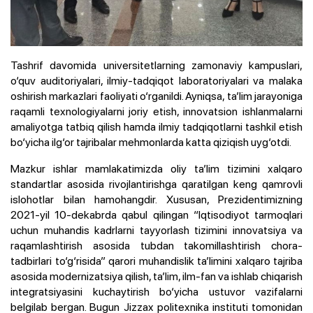
Tashrif davomida universitetlarning zamonaviy kampuslari,
o‘quv auditoriyalari, ilmiy-tadqiqot laboratoriyalari va malaka
oshirish markazlari faoliyati o‘rganildi. Ayniqsa, ta’lim jarayoniga
raqamli texnologiyalarni joriy etish, innovatsion ishlanmalarni
amaliyotga tatbiq qilish hamda ilmiy tadqiqotlarni tashkil etish
bo‘yicha ilg‘or tajribalar mehmonlarda katta qiziqish uyg‘otdi.
Mazkur ishlar mamlakatimizda oliy ta’lim tizimini xalqaro
standartlar asosida rivojlantirishga qaratilgan keng qamrovli
islohotlar bilan hamohangdir. Xususan, Prezidentimizning
2021-yil 10-dekabrda qabul qilingan “
Iqtisodiyot tarmoqlari
uchun muhandis kadrlarni tayyorlash tizimini innovatsiya va
raqamlashtirish asosida tubdan takomillashtirish chora-
tadbirlari to‘g‘risida
” qarori muhandislik ta’limini xalqaro tajriba
asosida modernizatsiya qilish, ta’lim, ilm-fan va ishlab chiqarish
integratsiyasini kuchaytirish bo‘yicha ustuvor vazifalarni
belgilab bergan. Bugun Jizzax politexnika instituti tomonidan