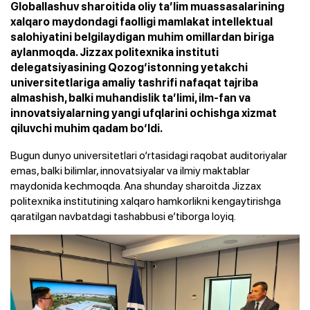
Globallashuv sharoitida oliy ta’lim muassasalarining
xalqaro maydondagi faolligi mamlakat intellektual
salohiyatini belgilaydigan muhim omillardan biriga
aylanmoqda. Jizzax politexnika instituti
delegatsiyasining Qozog‘istonning yetakchi
universitetlariga amaliy tashrifi nafaqat tajriba
almashish, balki muhandislik ta’limi, ilm-fan va
innovatsiyalarning yangi ufqlarini ochishga xizmat
qiluvchi muhim qadam bo‘ldi.
Bugun dunyo universitetlari o‘rtasidagi raqobat auditoriyalar
emas, balki bilimlar, innovatsiyalar va ilmiy maktablar
maydonida kechmoqda. Ana shunday sharoitda Jizzax
politexnika institutining xalqaro hamkorlikni kengaytirishga
qaratilgan navbatdagi tashabbusi e’tiborga loyiq.