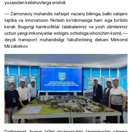
yuzasidan kelishuvlarga erishdi.
— Zamonaviy muhandis nafaqat nazariy bilimga, balki xalqaro
tajriba va innovatsion fikrlash ko‘nikmasiga ham ega bo‘lishi
kerak. Bugungi hamkorliklar talabalarimiz va yosh olimlarimiz
uchun yangi imkoniyatlar eshigini ochishiga ishonchim komil, —
deydi transport muhandisligi fakultetining dekani Mirkomil
Mirzabekov.
Darhaqiqat, bugun ta’lim muassasalari taraqqiyotini xalqaro