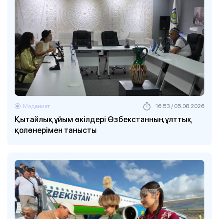
Мәдениет
16:53 / 05.08.2026
Қытайлық ұйым өкілдері Өзбекстанның ұлттық
қолөнерімен танысты