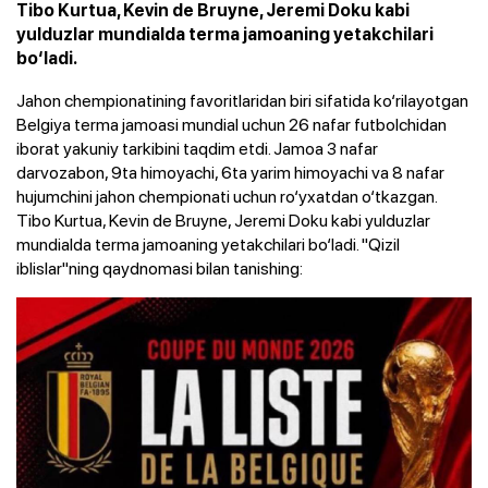
Tibo Kurtua, Kevin de Bruyne, Jeremi Doku kabi
yulduzlar mundialda terma jamoaning yetakchilari
bo‘ladi.
Jahon chempionatining favoritlaridan biri sifatida ko‘rilayotgan
Belgiya terma jamoasi mundial uchun 26 nafar futbolchidan
iborat yakuniy tarkibini taqdim etdi. Jamoa 3 nafar
darvozabon, 9ta himoyachi, 6ta yarim himoyachi va 8 nafar
hujumchini jahon chempionati uchun ro‘yxatdan o‘tkazgan.
Tibo Kurtua, Kevin de Bruyne, Jeremi Doku kabi yulduzlar
mundialda terma jamoaning yetakchilari bo‘ladi. "Qizil
iblislar"ning qaydnomasi bilan tanishing: