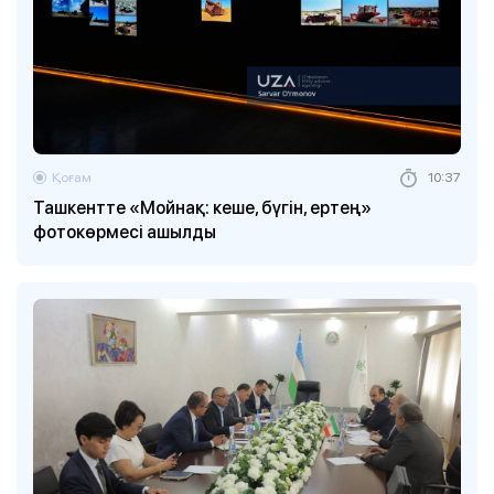
Қоғам
10:37
Ташкентте «Мойнақ: кеше, бүгін, ертең»
фотокөрмесі ашылды