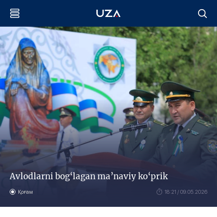
Avlodlarni bog‘lagan ma’naviy ko‘prik
Қоғам
18:21 / 09.05.2026