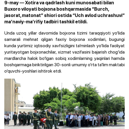
9-may — Xotira va qadrlash kuni munosabati bilan
Buxoro viloyati bojxona boshqarmasida “Burch,
jasorat, matonat” shiori ostida “Uch avlod uchrashuvi”
ma’naviy-ma’rifiy tadbiri tashkil etildi.
Unda uzoq yillar davomida bojxona tizimi taraqqiyoti yo‘lida
samarali mehnat qilgan faxriy bojxona xodimlari, bugungi
kunda yurtimiz iqtisodiy xavfsizligini ta’minlash yo‘lida faoliyat
yuritayotgan bojxonachilar, xizmat vazifasini bajarish chog‘ida
mardlarcha halok bo‘lgan sobiq xodimlarning yaqinlari hamda
boshqarmaga biriktirilgan 30-sonli umumiy o‘rta ta’lim maktabi
o‘quvchi-yoshlari ishtirok etdi.