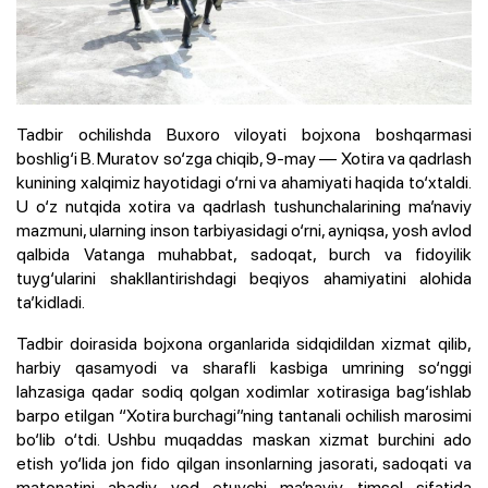
Tadbir ochilishda Buxoro viloyati bojxona boshqarmasi
boshlig‘i B. Muratov so‘zga chiqib, 9-may — Xotira va qadrlash
kunining xalqimiz hayotidagi o‘rni va ahamiyati haqida to‘xtaldi.
U o‘z nutqida xotira va qadrlash tushunchalarining ma’naviy
mazmuni, ularning inson tarbiyasidagi o‘rni, ayniqsa, yosh avlod
qalbida Vatanga muhabbat, sadoqat, burch va fidoyilik
tuyg‘ularini shakllantirishdagi beqiyos ahamiyatini alohida
ta’kidladi.
Tadbir doirasida bojxona organlarida sidqidildan xizmat qilib,
harbiy qasamyodi va sharafli kasbiga umrining so‘nggi
lahzasiga qadar sodiq qolgan xodimlar xotirasiga bag‘ishlab
barpo etilgan “Xotira burchagi”ning tantanali ochilish marosimi
bo‘lib o‘tdi. Ushbu muqaddas maskan xizmat burchini ado
etish yo‘lida jon fido qilgan insonlarning jasorati, sadoqati va
matonatini abadiy yod etuvchi ma’naviy timsol sifatida