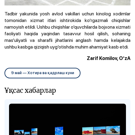
Tadbir yakunida yosh avlod vakillari uchun kinolog xodimlar
tomonidan xizmat itlari ishtirokida ko‘rgazmali chiqishlar
namoyish etildi. Ushbu chiqishlar o‘quvchilarda bojxona xizmati
faoliyati haqida yaqindan tasavvur hosil qilish, sohaning
mas’uliyatli va sharafli jihatlarini anglash hamda kelajakda
ushbu kasbga qiziqish uyg‘otishda muhim ahamiyat kasb etdi.
Zarif Komilov, O‘zA
9 май — Хотира ва қадрлаш куни
Ұқсас хабарлар