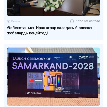
Қоғам
16:53 / 07.08.2026
Өзбекстан мен Иран аграр саладағы бірлескен
жобаларды кеңейтеді