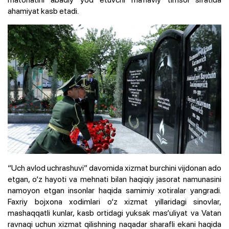
ahamiyat kasb etadi.
“Uch avlod uchrashuvi” davomida xizmat burchini vijdonan ado
etgan, o‘z hayoti va mehnati bilan haqiqiy jasorat namunasini
namoyon etgan insonlar haqida samimiy xotiralar yangradi.
Faxriy bojxona xodimlari o‘z xizmat yillaridagi sinovlar,
mashaqqatli kunlar, kasb ortidagi yuksak mas’uliyat va Vatan
ravnaqi uchun xizmat qilishning naqadar sharafli ekani haqida