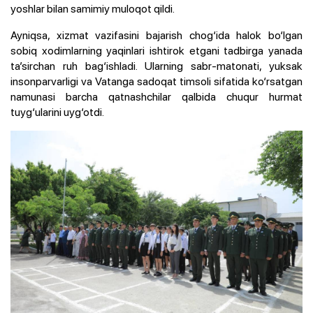
yoshlar bilan samimiy muloqot qildi.
Ayniqsa, xizmat vazifasini bajarish chog‘ida halok bo‘lgan
sobiq xodimlarning yaqinlari ishtirok etgani tadbirga yanada
ta’sirchan ruh bag‘ishladi. Ularning sabr-matonati, yuksak
insonparvarligi va Vatanga sadoqat timsoli sifatida ko‘rsatgan
namunasi barcha qatnashchilar qalbida chuqur hurmat
tuyg‘ularini uyg‘otdi.