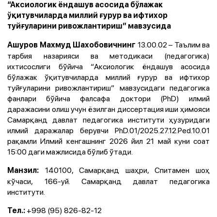
“Aксиологик ёндашув асосида бўлажак
ўқитувчиларда миллий ғурур ва ифтихор
туйғуларини ривожлантириш” мавзусида
13.00.02 – Таълим ва
Aшуров Махмуд Шахобовичнинг
тарбия назарияси ва методикаси (педагогика)
ихтисослиги бўйича “Aксиологик ёндашув асосида
бўлажак ўқитувчиларда миллий ғурур ва ифтихор
туйғуларини ривожлантириш” мавзусидаги педагогика
фанлари бўйича фалсафа доктори (PhD) илмий
даражасини олиш учун ёзилган диссертация иши ҳимояси
Самарқанд давлат педагогика институти ҳузуридаги
илмий даражалар берувчи PhD.01/2025.27.12.Ped.10.01
рақамли Илмий кенгашнинг 2026 йил 21 май куни соат
15:00 даги мажлисида бўлиб ўтади.
140100, Самарқанд шаҳри, Спитамен шоҳ
Манзил:
кўчаси, 166-уй. Самарқанд давлат педагогика
институти.
+998 (95) 826-82-12
Тел.: