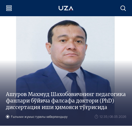
Aшуров Махмуд Шахобовичнинг педагогика
фанлари бўйича фалсафа доктори (PhD)
диссертация иши ҳимояси тўғрисида
Ғылыми жұмыс туралы хабарландыру
12:35 / 08.05.2026