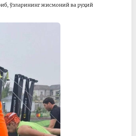
риб, ўзларининг жисмоний ва руҳий