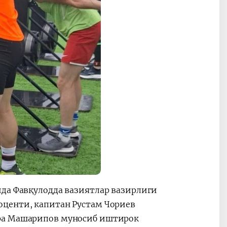
ида Фавқулодда вазиятлар вазирлиги
оценти, капитан Рустам Чориев
мра Машарипов муносиб иштирок