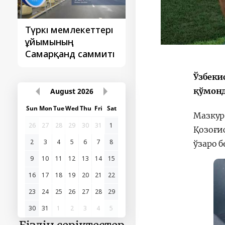
Түркі мемлекеттері
‘Орталық Азия -
ұйымының
Қытай’ бірінші
Самарқанд саммиті
саммиті
Ўзбеки
қўмонд
August
2026
Sun
Mon
Tue
Wed
Thu
Fri
Sat
Мазкур
26
27
28
29
30
31
1
Қозоғи
2
3
4
5
6
7
8
ўзаро 
9
10
11
12
13
14
15
16
17
18
19
20
21
22
23
24
25
26
27
28
29
30
31
1
2
3
4
5