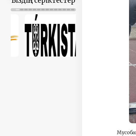
Біздің серіктестер
Мусоба