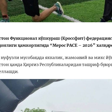
стон Функционал кўпкураш (Кроссфит) федерация
онлиги ҳамкорлигида “Мерос РАCЕ – 2026” халқаро
 нуфузли мусобақада яккалик, жамоавий ва микс йў
стон ҳамда Қирғиз Республикаларидан ташриф буюрг
беллашди.