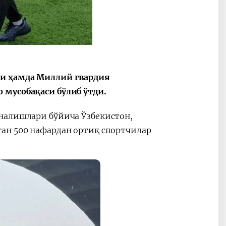
си ҳамда Миллий гвардия
 мусобақаси бўлиб ўтди.
налишлари бўйича Ўзбекистон,
ан 500 нафардан ортиқ спортчилар