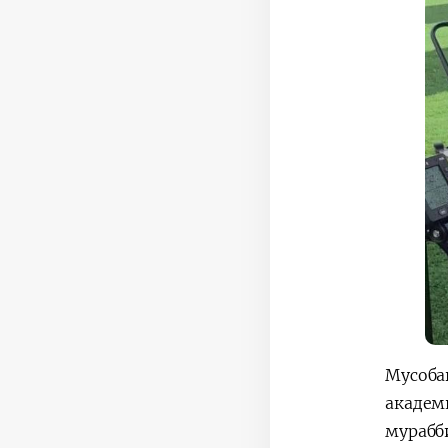
Мусоба
академ
мурабб