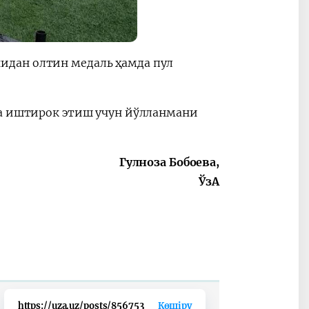
идан олтин медаль ҳамда пул
да иштирок этиш учун йўлланмани
Гулноза Бобоева,
ЎзА
https://uza.uz/posts/856753
Көшіру