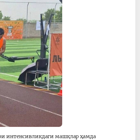
ри интенсивликдаги машқлар ҳамда