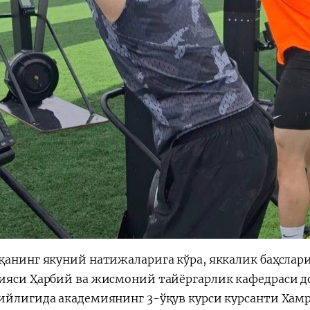
қанинг якуний натижаларига кўра, яккалик баҳслар
ияси Ҳарбий ва жисмоний тайёргарлик кафедраси д
ийлигида академиянинг 3-ўқув курси курсанти Ха