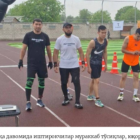
қа давомида иштирокчилар мураккаб тўсиқлар, юқо