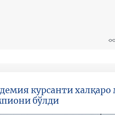
демия курсанти халқаро 
пиони бўлди