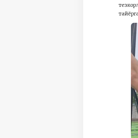
тезкор
тайёрг