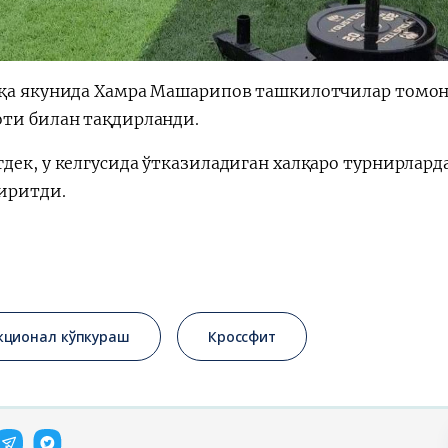
қа якунида Хамра Машарипов ташкилотчилар томон
ти билан тақдирланди.
дек, у келгусида ўтказиладиган халқаро турнирлар
киритди.
кционал кўпкураш
Кроссфит