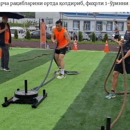
барча рақибларини ортда қолдириб, фахрли 1-ўринни 