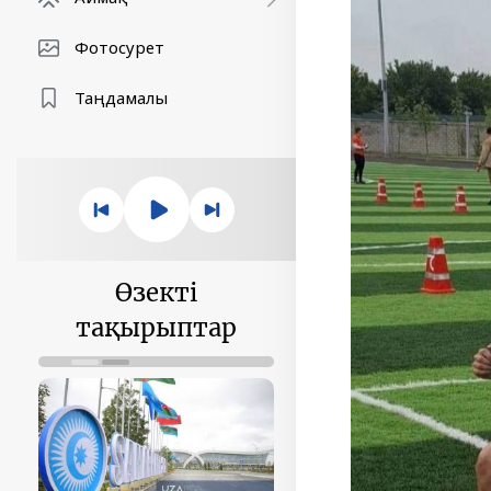
Фотосурет
Таңдамалы
Өзекті
тақырыптар