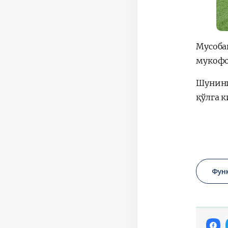
Мусоба
мукофо
Шунинг
қўлга 
Фун