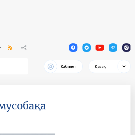
1
1
1
1
1
Кабинет
Қазақ
мусобақа