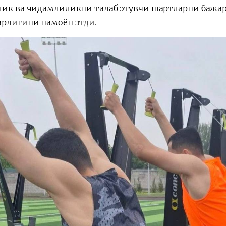
лик ва чидамлиликни талаб этувчи шартларни бажа
арлигини намоён этди.