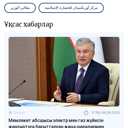
مركز أوزبكستان للحضارة الإسلامية
معالي الوزير
Ұқсас хабарлар
Саясат
17:59 / 06.08.2026
Мемлекет абсшысы электр мен газ жүйесін
жаңғыртуға бағытталған жаңа шаралармен