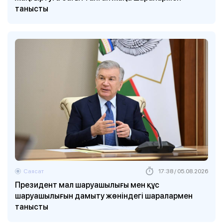
танысты
Саясат
17:38 / 05.08.2026
Президент мал шаруашылығы мен құс
шаруашылығын дамыту жөніндегі шаралармен
танысты