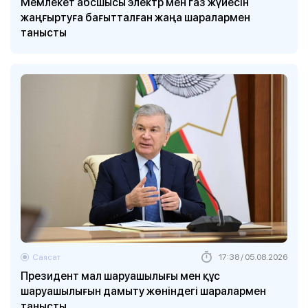
Мемлекет абсшысы электр мен газ жүйесін
жаңғыртуға бағытталған жаңа шаралармен
танысты
Саясат
17:38 / 05.08.2026
Президент мал шаруашылығы мен құс
шаруашылығын дамыту жөніндегі шаралармен
танысты