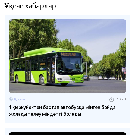
Ұқсас хабарлар
Қоғам
10:23
1 қыркүйектен бастап автобусқа мінген бойда
жолақы төлеу міндетті болады