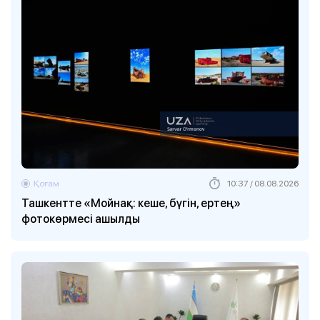
Қоғам
10:37 / 08.08.2026
Ташкентте «Мойнақ: кеше, бүгін, ертең»
фотокөрмесі ашылды