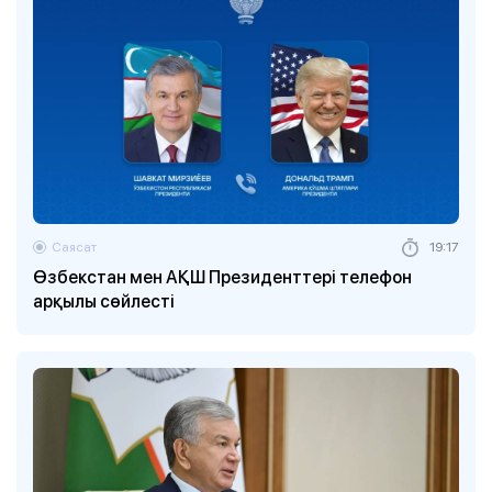
Саясат
19:17
Өзбекстан мен АҚШ Президенттері телефон
арқылы сөйлесті