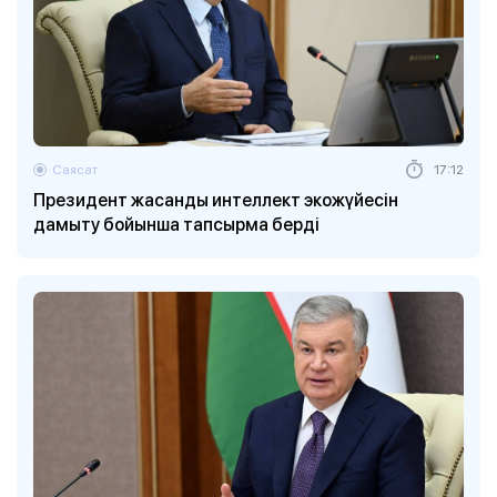
Саясат
17:12
Президент жасанды интеллект экожүйесін
дамыту бойынша тапсырма берді