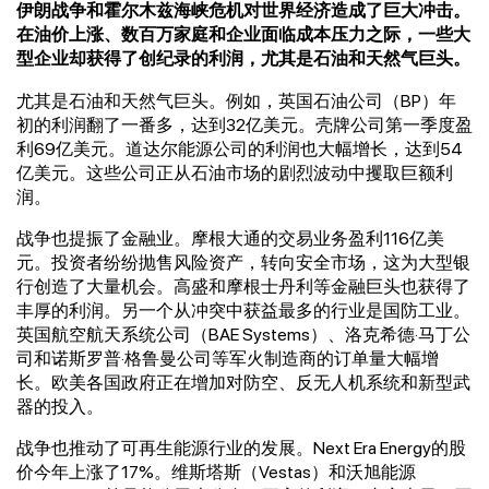
伊朗战争和霍尔木兹海峡危机对世界经济造成了巨大冲击。
在油价上涨、数百万家庭和企业面临成本压力之际，一些大
型企业却获得了创纪录的利润，尤其是石油和天然气巨头。
尤其是石油和天然气巨头。例如，英国石油公司（BP）年
初的利润翻了一番多，达到32亿美元。壳牌公司第一季度盈
利69亿美元。道达尔能源公司的利润也大幅增长，达到54
亿美元。这些公司正从石油市场的剧烈波动中攫取巨额利
润。
战争也提振了金融业。摩根大通的交易业务盈利116亿美
元。投资者纷纷抛售风险资产，转向安全市场，这为大型银
行创造了大量机会。高盛和摩根士丹利等金融巨头也获得了
丰厚的利润。另一个从冲突中获益最多的行业是国防工业。
英国航空航天系统公司（BAE Systems）、洛克希德·马丁公
司和诺斯罗普·格鲁曼公司等军火制造商的订单量大幅增
长。欧美各国政府正在增加对防空、反无人机系统和新型武
器的投入。
战争也推动了可再生能源行业的发展。Next Era Energy的股
价今年上涨了17%。维斯塔斯（Vestas）和沃旭能源