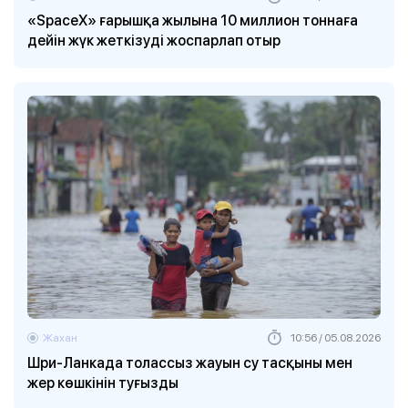
«SpaceX» ғарышқа жылына 10 миллион тоннаға
дейін жүк жеткізуді жоспарлап отыр
Жахан
10:56 / 05.08.2026
Шри-Ланкада толассыз жауын су тасқыны мен
жер көшкінін туғызды