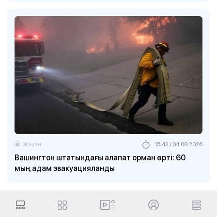
Жахан
15:42 / 04.08.2026
Вашингтон штатындағы алапат орман өрті: 60
мың адам эвакуацияланды