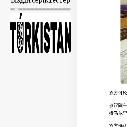
Біздің серіктестер
双方讨
参议院主
撒马尔
双方确