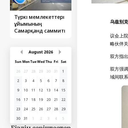
Түркі мемлекеттері
‘Орталық Азия -
乌兹别克
ұйымының
Қытай’ бірінші
Самарқанд саммиті
саммиті
议会上
略伙伴
August
2026
双方指
Sun
Mon
Tue
Wed
Thu
Fri
Sat
双方强
26
27
28
29
30
31
1
域间联
2
3
4
5
6
7
8
9
10
11
12
13
14
15
16
17
18
19
20
21
22
23
24
25
26
27
28
29
30
31
1
2
3
4
5