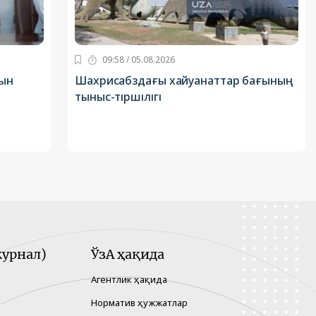
09:58 / 05.08.2026
сын
Шахрисабздағы хайуанаттар бағының
тыныс-тіршілігі
урнал)
ЎзА ҳақида
Агентлик ҳақида
Норматив ҳужжатлар