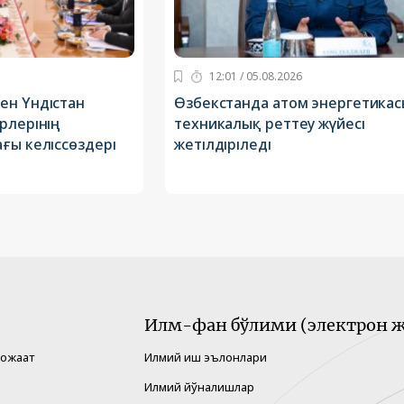
12:01 / 05.08.2026
ен Үндістан
Өзбекстанда атом энергетика
рлерінің
техникалық реттеу жүйесі
ғы келіссөздері
жетілдіріледі
Илм-фан бўлими (электрон ж
рожаат
Илмий иш эълонлари
Илмий йўналишлар