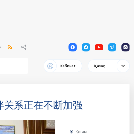
1
1
1
1
1
Кабинет
Қазақ
伴关系正在不断加强
Қоғам