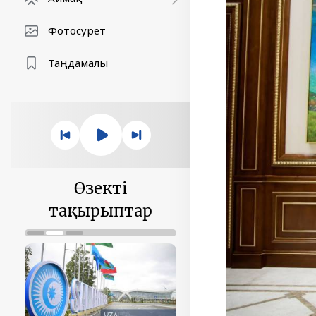
Фотосурет
Таңдамалы
Өзекті
тақырыптар