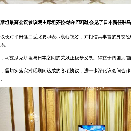
斯坦最高会议参议院主席坦齐拉·纳尔巴耶娃会见了日本新任驻
院议长对平田健二受此要职表示衷心祝贺，并相信其丰富的外交经
关系。
出，乌兹别克斯坦与日本之间的关系正稳步发展。得益于两国元首
调，需切实落实对话期间达成的各项协议，进一步深化议会间合作
系。