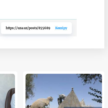
https://uza.uz/posts/855689
Көшіру