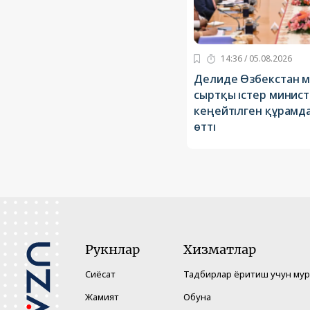
14:36 / 05.08.2026
Делиде Өзбекстан м
сыртқы істер минист
кеңейтілген құрамда
өтті
Рукнлар
Хизматлар
Сиёсат
Тадбирлар ёритиш учун му
Жамият
Обуна