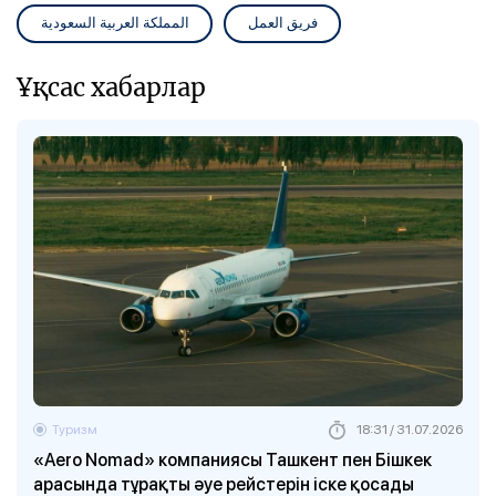
فريق العمل
المملكة العربية السعودية
Ұқсас хабарлар
Туризм
18:31 / 31.07.2026
«Aero Nomad» компаниясы Ташкент пен Бішкек
арасында тұрақты әуе рейстерін іске қосады