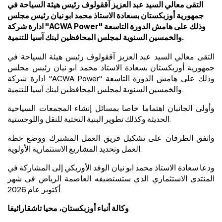
التقى معالي السيد عبد العزيز آققولوف رئيس هيئة السياحة في
جمهورية أوزبكستان بسعادة الاستاذ محمد ابو نيان رئيس مجلس
ادارة شركة "ACWA Power" وذلك على هامش الدورة التاسعة
والخمسين السنوية لمجلس المحافظين لبنك آسيا للتنمية.
التقى معالي السيد عبد العزيز آققولوف رئيس هيئة السياحة في
جمهورية أوزبكستان ب
سعادة الاستاذ محمد ابو نيان رئيس مجلس
" وذلك على هامش الدورة التاسعة
ACWA Power
"
ادارة شركة
والخمسين السنوية لمجلس المحافظين لبنك آسيا للتنمية.
وأولى الجانبان اهتماما خاصا بمسائل إنشاء المجمعات السياحية
الحديثة وكذلك تطوير البنية التحتية للنقل واللوجستية.
واتفق الطرفان على تشكيل فريق العمل المشترك ووضع خطة
العمل وتحديد المشاريع الاستثمارية الأولوية.
ودعا
سعادة الاستاذ محمد ابو نيان الوفد الأوزبكي إلى المشاركة في
المنتدى الاستثماري الذي ستستضيفه العاصمة الرياض في شهر
أكتوبر عام 2026.
وكالة أنباء أوزبكستان، محيا تاشقارائيفا