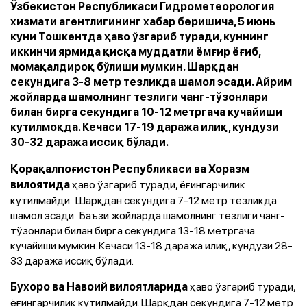
Ўзбекистон Республикаси Гидрометеорология
хизмати агентлигининг хабар беришича, 5 июнь
куни Тошкентда ҳаво ўзгариб туради, куннинг
иккинчи ярмида қисқа муддатли ёмғир ёғиб,
момақалдироқ бўлиши мумкин. Шарқдан
секундига 3-8 метр тезликда шамол эсади. Айрим
жойларда шамолнинг тезлиги чанг-тўзонлари
билан бирга секундига 10-12 метргача кучайиши
кутилмоқда. Кечаси 17-19 даража илиқ, кундузи
30-32 даража иссиқ бўлади.
Қорақалпоғистон Республикаси ва Хоразм
ҳаво ўзгариб туради, ёғингарчилик
вилоятида
кутилмайди. Шарқдан секундига 7-12 метр тезликда
шамол эсади. Баъзи жойларда шамолнинг тезлиги чанг-
тўзонлари билан бирга секундига 13-18 метргача
кучайиши мумкин. Кечаси 13-18 даража илиқ, кундузи 28-
33 даража иссиқ бўлади.
ҳаво ўзгариб туради,
Бухоро ва Навоий вилоятларида
ёғингарчилик кутилмайди. Шарқдан секундига 7-12 метр