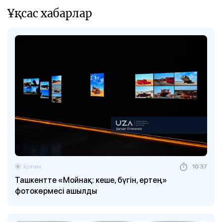
Ұқсас хабарлар
Қоғам
10:37
Ташкентте «Мойнақ: кеше, бүгін, ертең»
фотокөрмесі ашылды