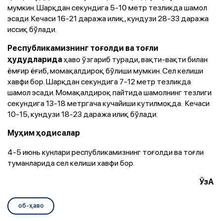
мумкин. Шарқдан секундига 5-10 метр тезликда шамол
эсади. Кечаси 16-21 даража илиқ, кундузи 28-33 даража
иссиқ бўлади.
Республикамизнинг тоғолди ва тоғли
ҳаво ўзгариб туради, вақти-вақти билан
ҳудудларида
ёмғир ёғиб, момақалдироқ бўлиши мумкин. Сел келиши
хавфи бор. Шарқдан секундига 7-12 метр тезликда
шамол эсади. Момақалдироқ пайтида шамолнинг тезлиги
секундига 13-18 метргача кучайиши кутилмоқда. Кечаси
10-15, кундузи 18-23 даража илиқ бўлади.
Муҳим ҳодисалар
4-5 июнь кунлари республикамизнинг тоғолди ва тоғли
туманларида сел келиши хавфи бор.
ЎзА
об-ҳаво