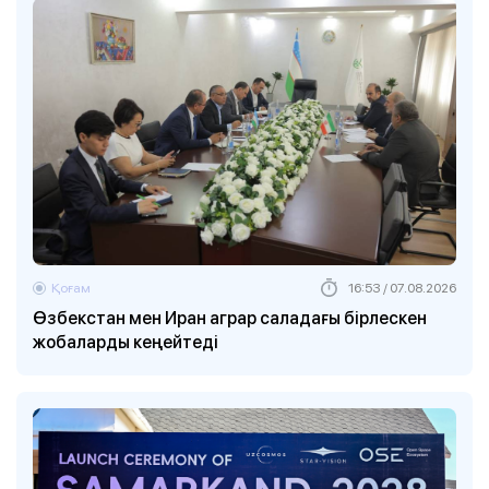
Қоғам
16:53 / 07.08.2026
Өзбекстан мен Иран аграр саладағы бірлескен
жобаларды кеңейтеді