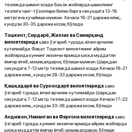
тезликда шамол эсади. Баъзи жойларда шамолнинг
тезлиги чанг-тўзонлари билан бирга секундига 13-18
метргача кучайиши мумкин. Кечаси 16-21 даража илиқ,
кундузи 30-35 даража иссиқ бўлади.
Тошкент, Сирдарё, Жиззах ва Самарқанд
ҳаво ўзгариб туради, ёғингарчилик
вилоятларида
кутилмайди. Фақат Тошкент вилоятининг айрим
жойларида куннинг иккинчи ярмида қисқа муддатли
ёмғир ёғиб, момақалдироқ бўлиши мумкин. Шарқдан
секундига 7-12 метр тезликда шамол эсади. Кечаси 16-21
даража илиқ, кундузи 28-33 даража иссиқ бўлади.
ҳаво
Қашқадарё ва Сурхондарё вилоятларида
ўзгариб туради, ёғингарчилик кутилмайди. Шарқдан
секундига 7-12 метр тезликда шамол эсади. Кечаси 17-22
даража илиқ, кундузи 33-38 даража иссиқ бўлади.
ҳаво
Андижон, Наманган ва Фарғона вилоятларида
ўзгариб туради, куннинг иккинчи ярмида айрим жойларда
қисқа муддатли ёмғир ёғиб, момақалдироқ бўлиши