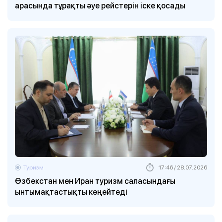
арасында тұрақты әуе рейстерін іске қосады
Туризм
17:46 / 28.07.2026
Өзбекстан мен Иран туризм саласындағы
ынтымақтастықты кеңейтеді