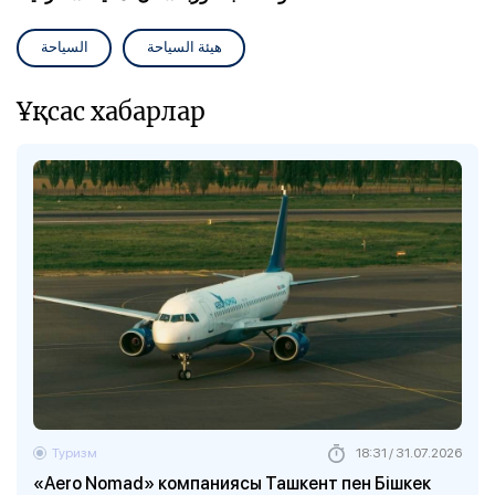
هيئة السياحة
السياحة
Ұқсас хабарлар
Туризм
18:31 / 31.07.2026
«Aero Nomad» компаниясы Ташкент пен Бішкек