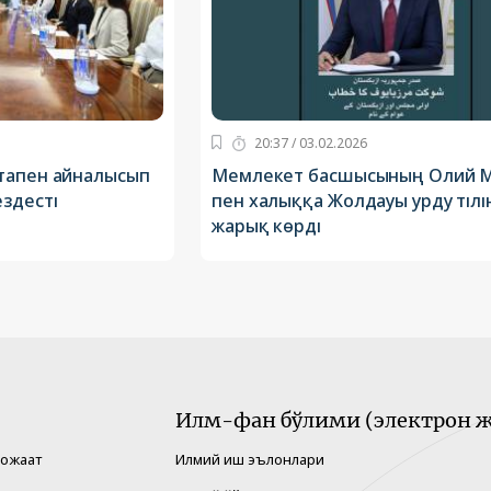
20:37 / 03.02.2026
тапен айналысып
Мемлекет басшысының Олий 
здесті
пен халыққа Жолдауы урду тілі
жарық көрді
Илм-фан бўлими (электрон ж
рожаат
Илмий иш эълонлари