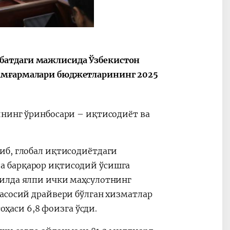
батдаги мажлисида Ўзбекистон
жамғармалари бюджетларининг 2025
ининг ўринбосари – иқтисодиёт ва
иб, глобал иқтисодиётдаги
а барқарор иқтисодий ўсишга
йилда ялпи ички маҳсулотнинг
асосий драйвери бўлган хизматлар
оҳаси 6,8 фоизга ўсди.