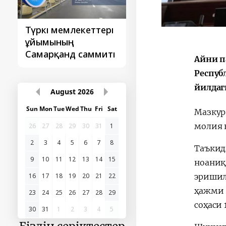
Түркі мемлекеттері
‘Орталық Азия -
ұйымының
Қытай’ бірінші
Самарқанд саммиті
саммиті
Айни п
Респуб
йилдаг
August
2026
Sun
Mon
Tue
Wed
Thu
Fri
Sat
Мазкур
молия 
26
27
28
29
30
31
1
2
3
4
5
6
7
8
Таъкид
9
10
11
12
13
14
15
ноаниқ
эришил
16
17
18
19
20
21
22
ҳажми 
23
24
25
26
27
28
29
соҳаси 
30
31
1
2
3
4
5