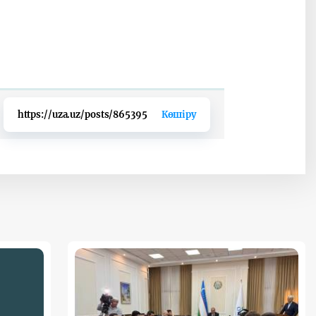
https://uza.uz/posts/865395
Көшіру