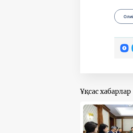
Оли
Ұқсас хабарлар