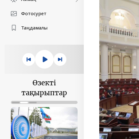
Фотосурет
Таңдамалы
Өзекті
тақырыптар