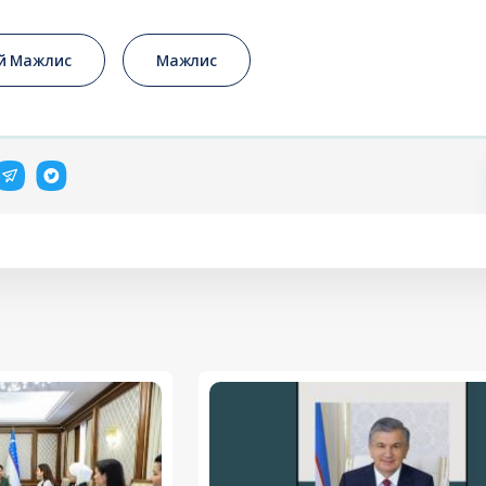
й Мажлис
Мажлис