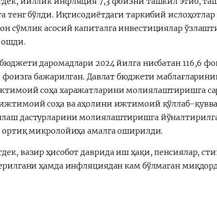
дек, йиллик инфляция 7,3 фоизни ташкил этиб, таш
га тенг бўлди. Иқтисодиётдаги таркибий ислоҳотлар
он сўмлик асосий капиталга инвестициялар ўзлаштир
 ошди.
 бюджети даромадлари 2024 йилга нисбатан 116,6 ф
,3 фоизга бажарилган. Давлат бюджети маблағларинин
жтимоий соҳа харажатларини молиялаштиришга сар
ижтимоий соҳа ва аҳолини ижтимоий қўллаб-қувва
лаш дастурларини молиялаштиришга йўналтирилган
н ортиқ микролойиҳа амалга оширилди.
дек, вазир ҳисобот даврида иш ҳақи, пенсиялар, сти
берилгани ҳамда инфляциядан кам бўлмаган миқдор