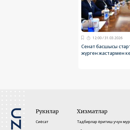
12:00 / 31.03.2026
Сенат басшысы стар
жүрген жастармен ке
Рукнлар
Хизматлар
Сиёсат
Тадбирлар ёритиш учун му