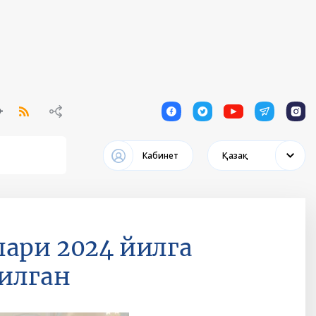
1
1
1
1
1
Кабинет
Қазақ
ари 2024 йилга
рилган