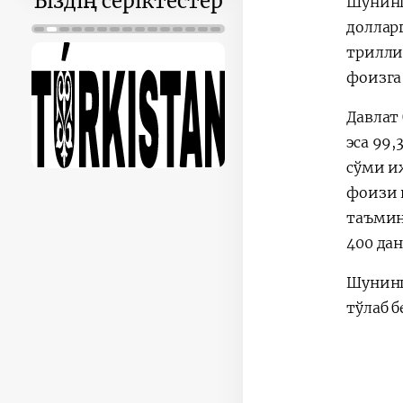
Біздің серіктестер
Шунинг
доллар
трилли
фоизга
Давлат
эса 99
сўми и
фоизи 
таъмин
400 да
Шунинг
тўлаб 