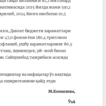
қи савдо айланмаси 81,2 миллиард
 натижасида 2025 йилда жами 591,1
илиб, 2024 йилга нисбатан 10,5
оизга, Давлат бюджети харажатлари
г 47,0 фоизи ёки 180,4 триллион
фланиб, ушбу харажатларнинг 86,5
тлаш, шунингдек, уй-жой билан
. Сайхунобод тажрибаси асосида
пендиялар ва нафақалар ўз вақтида
да оширилганини қайд этди.
М.Комилова,
ЎзА