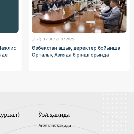
17:01 / 21.07.2025
Мажлис
Өзбекстан ашық деректер бойынша
нде
Орталық Азияда бірінші орында
урнал)
ЎзА ҳақида
Агентлик ҳақида