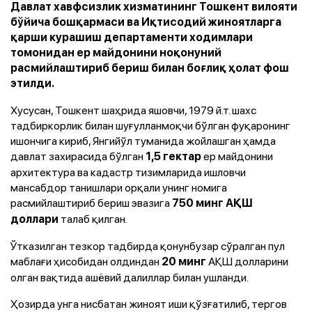
Давлат хавфсизлик хизматининг Тошкент вилояти
бўйича бошқармаси ва Иқтисодий жиноятларга
қарши курашиш департаменти ходимлари
томонидан ер майдонини ноқонуний
расмийлаштириб бериш билан боғлиқ ҳолат фош
этилди.
Хусусан, Тошкент шаҳрида яшовчи, 1979 й.т. шахс
тадбиркорлик билан шуғулланмоқчи бўлган фуқаронинг
ишончига кириб, Янгийўл туманида жойлашган ҳамда
давлат захирасида бўлган
ер майдонини
1,5 гектар
архитектура ва кадастр тизимларида ишловчи
мансабдор танишлари орқали унинг номига
расмийлаштириб бериш эвазига
750 минг АҚШ
талаб қилган.
доллари
Ўтказилган тезкор тадбирда қонунбузар сўралган пул
маблағи ҳисобидан олдиндан
АҚШ долларини
20 минг
олган вақтида ашёвий далиллар билан ушланди.
Ҳозирда унга нисбатан жиноят иши қўзғатилиб, тергов