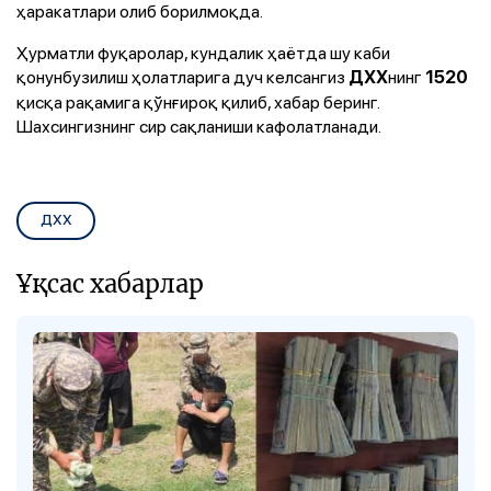
ҳаракатлари олиб борилмоқда.
Ҳурматли фуқаролар, кундалик ҳаётда шу каби
қонунбузилиш ҳолатларига дуч келсангиз
нинг
ДХХ
1520
қисқа рақамига қўнғироқ қилиб, хабар беринг.
Шахсингизнинг сир сақланиши кафолатланади.
ДХХ
Ұқсас хабарлар