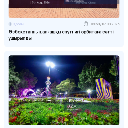
Қоғам
09:58 / 07.08.2026
Өзбекстанның алғашқы спутнигі орбитаға сәтті
ұшырылды