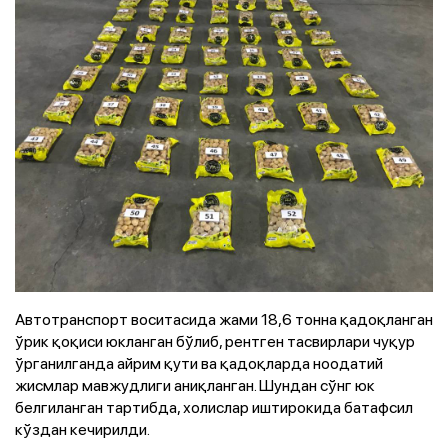
Автотранспорт воситасида жами 18,6 тонна қадоқланган
ўрик қоқиси юкланган бўлиб, рентген тасвирлари чуқур
ўрганилганда айрим қути ва қадоқларда ноодатий
жисмлар мавжудлиги аниқланган. Шундан сўнг юк
белгиланган тартибда, холислар иштирокида батафсил
кўздан кечирилди.