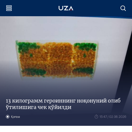
13 килограмм героиннинг ноқонуний олиб
ўтилишига чек қўйилди
Қоғам
15:47 / 02.06.2026