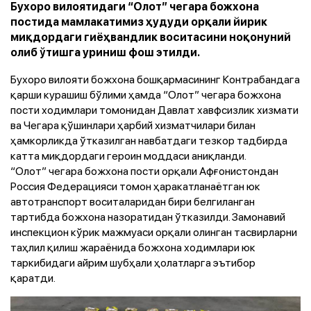
Бухоро вилоятидаги “Олот” чегара божхона
постида мамлакатимиз ҳудуди орқали йирик
миқдордаги гиёҳвандлик воситасини ноқонуний
олиб ўтишга уриниш фош этилди.
Бухоро вилояти божхона бошқармасининг Контрабандага
қарши курашиш бўлими ҳамда “Олот” чегара божхона
пости ходимлари томонидан Давлат хавфсизлик хизмати
ва Чегара қўшинлари ҳарбий хизматчилари билан
ҳамкорликда ўтказилган навбатдаги тезкор тадбирда
катта миқдордаги героин моддаси аниқланди.
“Олот” чегара божхона пости орқали Афғонистондан
Россия Федерацияси томон ҳаракатланаётган юк
автотранспорт воситаларидан бири белгиланган
тартибда божхона назоратидан ўтказилди. Замонавий
инспекцион кўрик мажмуаси орқали олинган тасвирларни
таҳлил қилиш жараёнида божхона ходимлари юк
таркибидаги айрим шубҳали ҳолатларга эътибор
қаратди.