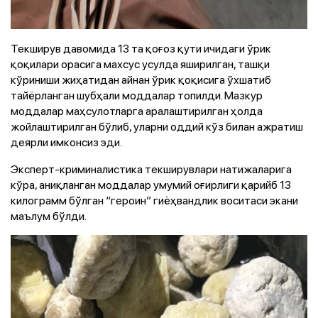
Текширув давомида 13 та қоғоз қути ичидаги ўрик
қоқилари орасига махсус усулда яширилган, ташқи
кўриниши жиҳатидан айнан ўрик қоқисига ўхшатиб
тайёрланган шубҳали моддалар топилди. Мазкур
моддалар маҳсулотларга аралаштирилган ҳолда
жойлаштирилган бўлиб, уларни оддий кўз билан ажратиш
деярли имконсиз эди.
Эксперт-криминалистика текширувлари натижаларига
кўра, аниқланган моддалар умумий оғирлиги қарийб 13
килограмм бўлган “героин” гиёҳвандлик воситаси экани
маълум бўлди.