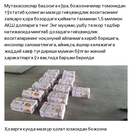
Мутахассислар баҳосига кўра, божхоначилар томонидан
тўхтатиб қолинган мазкур гиёҳвандлик воситасининг
халқаро қора бозордаги қиймати тахминан 1,5 миллион
АҚШ долларига тенг. Энг муҳими, ушбу тезкор тадбир
натижасида минглаб дозадаги гиёҳвандлик
воситаларининг ноқонуний айланмага кириб боришига,
инсонлар саломатлигига, айниқса, ёшлар келажагига
жиддий хавф туғдириши мумкин бўлган жиноий
ҳаракатларга ўз вақтида барҳам берилди.
Ҳозирги кунда мазкур ҳолат юзасидан божхона