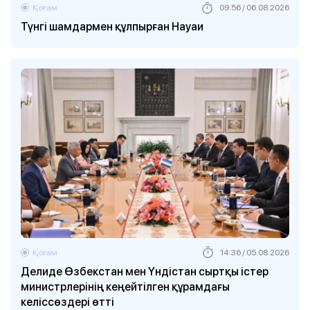
Қоғам
09:56 / 06.08.2026
Түнгі шамдармен құлпырған Науаи
Қоғам
14:36 / 05.08.2026
Делиде Өзбекстан мен Үндістан сыртқы істер
министрлерінің кеңейтілген құрамдағы
келіссөздері өтті