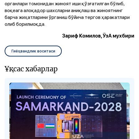
органлари томонидан жиноят иши қўзғатилган бўлиб,
воқеага алоқадор шахсларни аниқлаш ва жиноятнинг
барча жиҳатларини ўрганиш бўйича тергов ҳаракатлари
олиб борилмоқда.
Зариф Комилов, ЎзА мухбири
Гиёҳвандлик воситаси
Ұқсас хабарлар