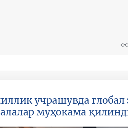
йиллик учрашувда глобал
алалар муҳокама қилинд