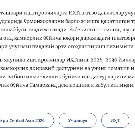
 ташқари иштирокчиларга ИҲТга аъзо давлатлар учу
дудларида ўрмонзорларни барпо этишга қаратилган 
ташаббуси тақдим этилди. Ўзбекистон томони, шун
а оид ҳамкорлик бўйича юқори даражадаги платформ
ари учун минтақавий эрта огоҳлантириш тизимини
в якунида иштирокчилар ИҲТнинг 2026-2030 йилла
 ҳамкорлик доиравий дастурини ва унинг тематик 
ши ва биохилма-хиллик бўйича иш дастурларини ма
лик бўйича Самарқанд декларацияси қабул қилинди.
Expo Central Asia 2026
Учрашув
ИҲТ