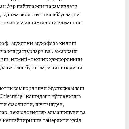
тган бир пайтда минтақамиздаги
 қўшма экологик ташаббусларни
 энг яхши амалиётларни алмашиш
троф-муҳитни муҳофаза қилиш
ча иш дастурлари ва Самарқанд
ашиш, илмий-техник ҳамкорликни
м ва чанг бўронларининг олдини
ологик ҳамкорликни мустаҳкамлаш
 University” қошидаги чўлланишга
ти фаолияти, шунингдек,
ар, технологиялар алмашинуви ва
 кенгайтиришга тайёрлиги қайд