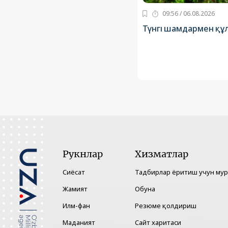
09:56 / 06.08.2026
Түнгі шамдармен құ
Рукнлар
Хизматлар
Сиёсат
Тадбирлар ёритиш учун му
Жамият
Обуна
Илм-фан
Резюме қолдириш
Маданият
Сайт харитаси