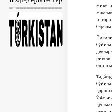
Біздің серіктестер
миқёси
мамлак
илгари
барчам
Йиғили
бўйича
деклар
ривожл
олиш м
Тадбир
бўйича
қарши 
Ўзбеки
қўшма 
этилди