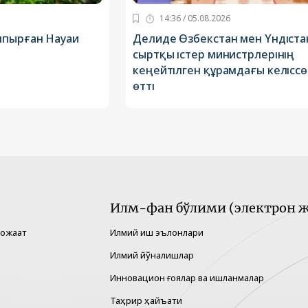
14:36 / 05.08.2026
лпырған Науаи
Делиде Өзбекстан мен Үндіста
сыртқы істер министрлерінің
кеңейтілген құрамдағы келіссө
өтті
Илм-фан бўлими (электрон ж
рожаат
Илмий иш эълонлари
Илмий йўналишлар
Инновацион ғоялар ва ишланмалар
Таҳрир ҳайъати