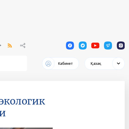
1
1
1
1
1
Кабинет
Қазақ
 экологик
и