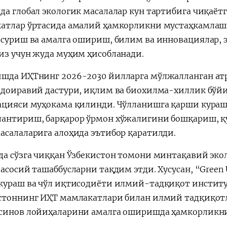
да глобал экологик масалалар кун тартибига чиқаё
атлар ўртасида амалий ҳамкорликни мустаҳкамлаш,
 суриш ва амалга ошириш, билим ва инновациялар,
из учун жуда муҳим ҳисобланади.
шда ИҲТнинг 2026-2030 йилларга мўлжалланган а
 доиравий дастури, иқлим ва биохилма-хиллик бўйи
ацияси муҳокама қилинди. Чўлланишга қарши кур
антириш, барқарор ўрмон хўжалигини бошқариш, қу
асалаларига алоҳида эътибор қаратилди.
да сўзга чиққан Ўзбекистон томони минтақавий эк
 асосий ташаббусларни тақдим этди. Хусусан, “Green
кураш ва чўл иқтисодиёти илмий-тадқиқот институ
стоннинг ИҲТ мамлакатлари билан илмий тадқиқотл
синов лойиҳаларини амалга оширишда ҳамкорликни
.