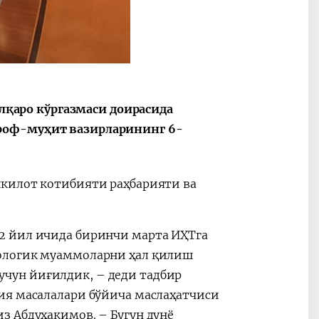
алқаро кўргазмаси доирасида
роф-муҳит вазирларининг 6-
шкилот котибияти раҳбарияти ва
2 йил ичида биринчи марта ИҲТга
кологик муаммоларни ҳал қилиш
чун йиғилдик, – деди тадбир
ия масалалари бўйича маслаҳатчиси
з Абдуҳакимов. – Бугун дунё