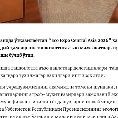
андда ўтказилаётган “Eco Expo Central Asia 2026” х
дий ҳамкорлик ташкилотига аъзо мамлакатлар ат
ши бўлиб ўтди.
шда ташкилотга аъзо давлатлар делегациялари, та
 халқаро тузилмалар вакиллари иштирок этди.
нги учрашувимизнинг аҳамиятли томони шундаки, 1
авлатларнинг атроф-муҳит вазирлари замонавий э
 мувофиқлаштирилган ёндашувларни ишлаб чиқиш у
да Ўзбекистон Республикаси Президентининг эколог
огия ва иқлим ўзгариши миллий қўмитаси раиси Ази