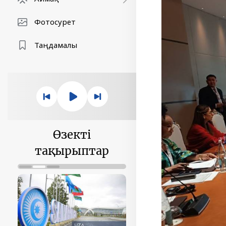
Фотосурет
Таңдамалы
Өзекті
тақырыптар