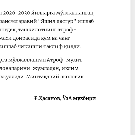
н 2026-2030 йилларга мўлжалланган,
трансчегаравий “Яшил дастур” ишлаб
ингдек, ташкилотнинг атроф-
аси доирасида қум ва чанг
 ишлаб чиқишни таклиф қилди.
рга мўлжалланган Атроф-муҳит
иловаларини, жумладан, иқлим
ъқуллади. Минтақавий экологик
Ғ.Ҳасанов, ЎзА мухбири