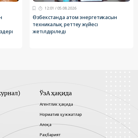
12:01 / 05.08.2026
н
Өзбекстанда атом энергетикасын
техникалық реттеу жүйесі
здері
жетілдіріледі
урнал)
ЎзА ҳақида
Агентлик ҳақида
Норматив ҳужжатлар
Алоқа
Раҳбарият