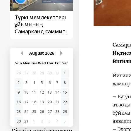
Түркі мемлекеттері
‘Орталық Азия -
ұйымының
Қытай’ бірінші
Самарқанд саммиті
саммиті
Самарқ
Иқтисо
August
2026
йиғили
Sun
Mon
Tue
Wed
Thu
Fri
Sat
26
27
28
29
30
31
1
Йиғили
2
3
4
5
6
7
8
ҳамкор
9
10
11
12
13
14
15
– Бугу
16
17
18
19
20
21
22
аъзо д
23
24
25
26
27
28
29
бўйича
аввали
30
31
1
2
3
4
5
– Экол