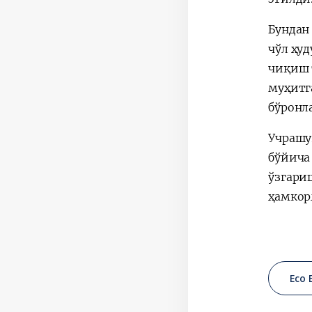
Бундан
чўл ҳу
чиқиш 
муҳитг
бўронл
Учрашу
бўйича
ўзгари
ҳамкор
Eco 