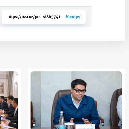
https://uza.uz/posts/865741
Көшіру