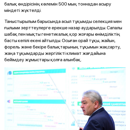
балық өндірісінің көлемін 500 мың тоннадан асыру
міндеті жүктелді.
Таныстырылым барысында асыл тұқымды селекция мен
ғылыми зерттеулерге ерекше назар аударылды. Сапалы
шабақ пен мықты генетикалық қор жоғары өнімділіктің
басты кепілі екені айтылды. Осыған орай тұқы, жайын,
форель және бекіре балықтарының тұқымын жақсарту,
жаңа тұқымдарды жергілікті климат жағдайына
бейімдеу жұмыстары қолға алынбақ.