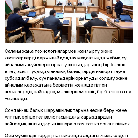
Саланы жаңа технологиялармен жаңғырту және
кәсіпкерлерді қаржылай қолдау мақсатында жабық су
айналымы жүйелерін орнату шығындарының бір бөлігін
өтеу, асыл тұқымды аналық балықтарды импорттауға
субсидия бөлу, күн панельдерін орнатуды қолдау және
айналым қаражатына берілетін жеңілдетілген
несиелердің пайыздық мөлшерлемесінің бір бөлігін өтеу
ұсынылды.
Сондай-ақ балық шаруашылықтарына несие беру және
ұлттық әрі шетел валютасындағы қарыздардың
пайыздық шығындарын ішінара өтеу тетіктері енгізілмек.
Осы мүмкіндіктердің нәтижесінде алдағы жылы елдегі