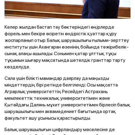
Келер жылдан бастап тау бөктеріндегі өңірлерде
форель мен бекіре өсіретін өндірістік қуаттар құру
жоспарланып отыр. Балық шаруашылығы ғылыми-зерттеу
институты үшін Ахангаран өзенінің бойында тәжірибелік-
сынақ алаңы ашылады. Сонымен қатар ұлттық тұқы
тұқымын шығару мақсатында шетелдік гранттар тарту
көзделуде.
Сала үшін білікті мамандар даярлау да маңызды
міндеттердің бірі ретінде белгіленді. Осы мақсатта
Аграрлық университеттің Ресейдегі Астрахань
мемлекеттік техникалық университетімен және
Қытайдағы Далянь мұхит университетімен бірлесіп балық
шаруашылығы мен аквамәдениет бағытында ортақ
факультет ашу ұсынысы қарастырылды.
Балық шаруашылығын цифрландыру мәселесіне де