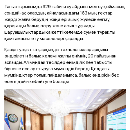
Таныстырылымда 329 табиғи су айдыны мен су қоймасын,
сондай-ақ олардың айналасындағы 163 мың гектар
жерді жалға берудің жаңа әрі ашық жүйесін енгізу,
қарқынды балық өсіру және асыл тұқымды
шаруашылықтарды қажетті көлемде сумен тұрақты
қамтамасыз ету мәселелері қаралды.
Қазіргі уақытта қарқынды технологиялар арқылы
өндірілетін балық көлемі жалпы өнімнің 20 пайызынан
аспайды. Ал мұндай тәсілдер өнімділік пен табысты
бірнеше есе арттыруға мүмкіндік береді. Қолдағы
мүмкіндіктер толық пайдаланылса, балық өндірісін бес
есеге дейін көбейтуге болады.