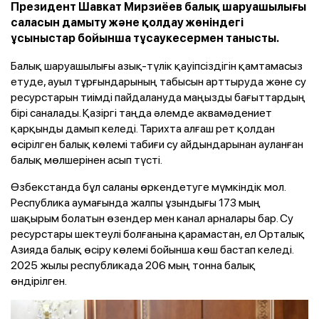
Президент Шавкат Мирзиёев балық шаруашылығы
саласын дамыту және қолдау жөніндегі
ұсыныстар бойынша тұсаукесермен танысты.
Балық шаруашылығы азық-түлік қауіпсіздігін қамтамасыз
етуде, ауыл тұрғындарының табысын арттыруда және су
ресурстарын тиімді пайдалануда маңызды бағыттардың
бірі саналады. Қазіргі таңда әлемде аквамәдениет
қарқынды дамып келеді. Тарихта алғаш рет қолдан
өсірілген балық көлемі табиғи су айдындарынан ауланған
балық мөлшерінен асып түсті.
Өзбекстанда бұл саланы өркендетуге мүмкіндік мол.
Республика аумағында жалпы ұзындығы 173 мың
шақырым болатын өзендер мен канал арналары бар. Су
ресурстары шектеулі болғанына қарамастан, ел Орталық
Азияда балық өсіру көлемі бойынша көш бастап келеді.
2025 жылы республикада 206 мың тонна балық
өндірілген.