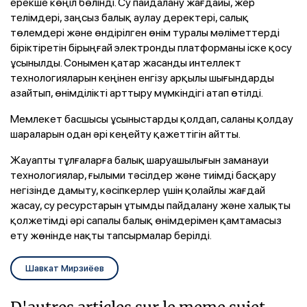
ерекше көңіл бөлінді. Су пайдалану жағдайы, жер
телімдері, заңсыз балық аулау деректері, салық
төлемдері және өндірілген өнім туралы мәліметтерді
біріктіретін бірыңғай электронды платформаны іске қосу
ұсынылды. Сонымен қатар жасанды интеллект
технологияларын кеңінен енгізу арқылы шығындарды
азайтып, өнімділікті арттыру мүмкіндігі атап өтілді.
Мемлекет басшысы ұсыныстарды қолдап, саланы қолдау
шараларын одан әрі кеңейту қажеттігін айтты.
Жауапты тұлғаларға балық шаруашылығын заманауи
технологиялар, ғылыми тәсілдер және тиімді басқару
негізінде дамыту, кәсіпкерлер үшін қолайлы жағдай
жасау, су ресурстарын ұтымды пайдалану және халықты
қолжетімді әрі сапалы балық өнімдерімен қамтамасыз
ету жөнінде нақты тапсырмалар берілді.
Шавкат Мирзиёев