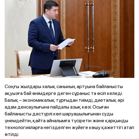
Соңғы жылдары халық санының артуына байланысты
ақуызға бай өнімдерге деген сұраныс та өсіп келеді.
Балық – экономикалық тұрғыдан тиімді, диеталық әрі
адам денсаулығына пайдалы азық көзі. Осыған
байланысты дәстүрлі көл шаруашылығынан суды
үнемдейтін, қайта айналымға түсіретін және қарқынды
технологияларға негізделген жүйеге көшу қажеттігі атап
өтілді.