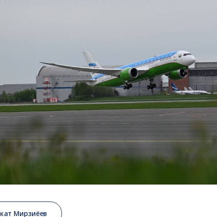
кат Мирзиёев