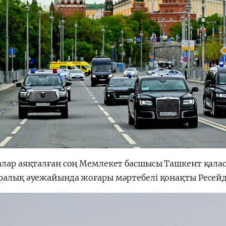
алар аяқталған соң Мемлекет басшысы Ташкент қала
ралық әуежайында жоғары мәртебелі қонақты Ресейд