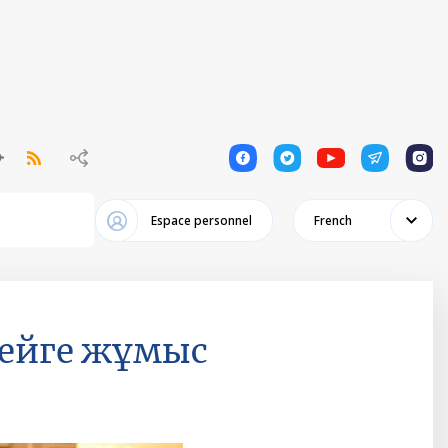
1
1
1
1
1
Espace personnel
French
сейге жұмыс