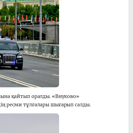
сына қайтып оралды. «Внуково»
ің ресми тұлғалары шығарып салды.