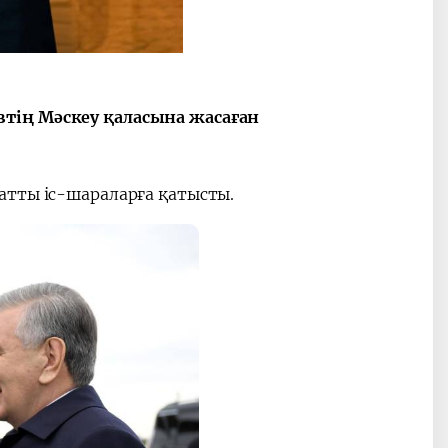
тің Мәскеу қаласына жасаған
атты іс-шараларға қатысты.