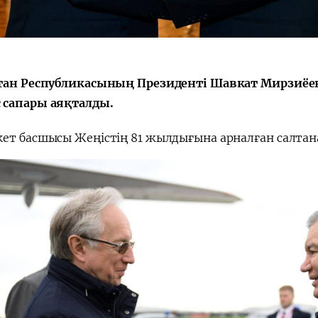
тан Республикасының Президенті Шавкат Мирзиёев
сапары аяқталды.
ет басшысы Жеңістің 81 жылдығына арналған салтан