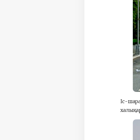
Іс-шар
халықа