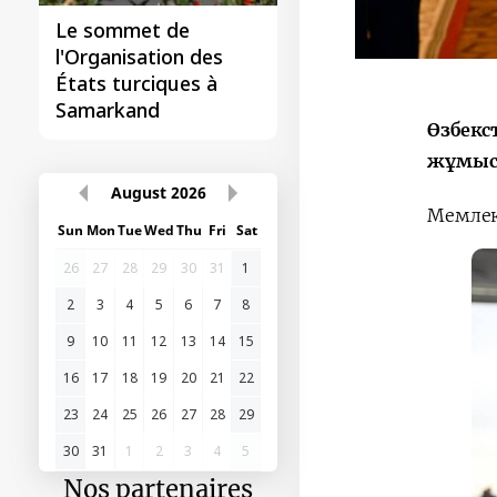
Le sommet de
l'Organisation des
États turciques à
Samarkand
Өзбекс
жұмыс 
August
2026
Мемлек
Sun
Mon
Tue
Wed
Thu
Fri
Sat
26
27
28
29
30
31
1
2
3
4
5
6
7
8
9
10
11
12
13
14
15
16
17
18
19
20
21
22
23
24
25
26
27
28
29
30
31
1
2
3
4
5
Nos partenaires