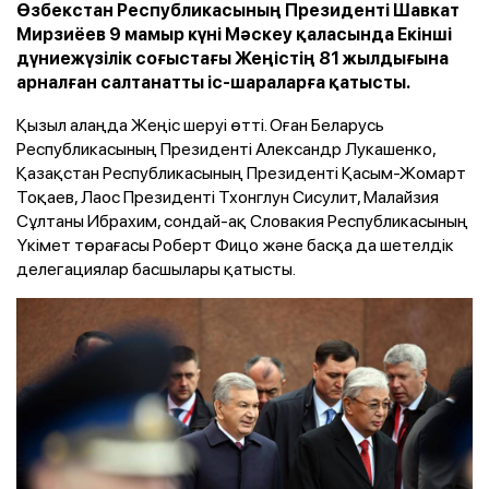
Өзбекстан Республикасының Президенті Шавкат
Мирзиёев 9 мамыр күні Мәскеу қаласында Екінші
дүниежүзілік соғыстағы Жеңістің 81 жылдығына
арналған салтанатты іс-шараларға қатысты.
Қызыл алаңда Жеңіс шеруі өтті. Оған Беларусь
Республикасының Президенті Александр Лукашенко,
Қазақстан Республикасының Президенті Қасым-Жомарт
Тоқаев, Лаос Президенті Тхонглун Сисулит, Малайзия
Сұлтаны Ибрахим, сондай-ақ Словакия Республикасының
Үкімет төрағасы Роберт Фицо және басқа да шетелдік
делегациялар басшылары қатысты.