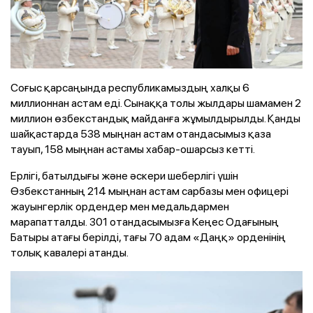
Соғыс қарсаңында республикамыздың халқы 6
миллионнан астам еді. Сынаққа толы жылдары шамамен 2
миллион өзбекстандық майданға жұмылдырылды. Қанды
шайқастарда 538 мыңнан астам отандасымыз қаза
тауып, 158 мыңнан астамы хабар-ошарсыз кетті.
Ерлігі, батылдығы және әскери шеберлігі үшін
Өзбекстанның 214 мыңнан астам сарбазы мен офицері
жауынгерлік ордендер мен медальдармен
марапатталды. 301 отандасымызға Кеңес Одағының
Батыры атағы берілді, тағы 70 адам «Даңқ» орденінің
толық кавалері атанды.