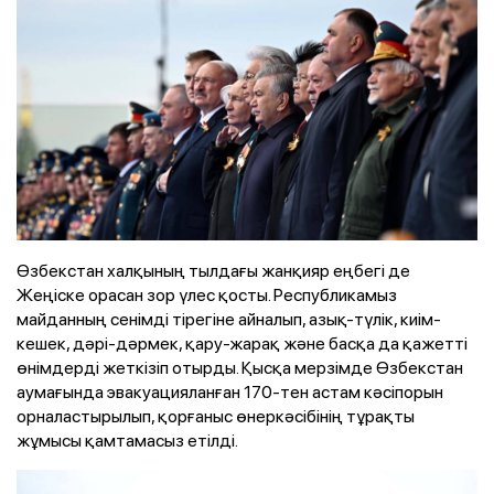
Өзбекстан халқының тылдағы жанқияр еңбегі де
Жеңіске орасан зор үлес қосты. Республикамыз
майданның сенімді тірегіне айналып, азық-түлік, киім-
кешек, дәрі-дәрмек, қару-жарақ және басқа да қажетті
өнімдерді жеткізіп отырды. Қысқа мерзімде Өзбекстан
аумағында эвакуацияланған 170-тен астам кәсіпорын
орналастырылып, қорғаныс өнеркәсібінің тұрақты
жұмысы қамтамасыз етілді.