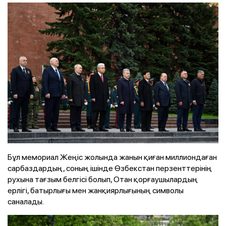
Бұл мемориал Жеңіс жолында жанын қиған миллиондаған
сарбаздардың, соның ішінде Өзбекстан перзенттерінің
рухына тағзым белгісі болып, Отан қорғаушылардың
ерлігі, батырлығы мен жанқиярлығының символы
саналады.