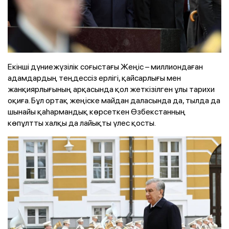
Екінші дүниежүзілік соғыстағы Жеңіс – миллиондаған
адамдардың теңдессіз ерлігі, қайсарлығы мен
жанқиярлығының арқасында қол жеткізілген ұлы тарихи
оқиға. Бұл ортақ жеңіске майдан даласында да, тылда да
шынайы қаһармандық көрсеткен Өзбекстанның
көпұлтты халқы да лайықты үлес қосты.