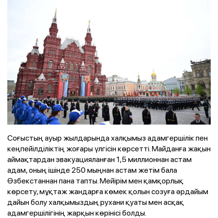
Соғыстың ауыр жылдарында халқымыз адамгершілік пен
кеңпейілділіктің жоғары үлгісін көрсетті. Майданға жақын
аймақтардан эвакуацияланған 1,5 миллионнан астам
адам, оның ішінде 250 мыңнан астам жетім бала
Өзбекстаннан пана тапты. Мейірім мен қамқорлық
көрсету, мұқтаж жандарға көмек қолын созуға әрдайым
дайын болу халқымыздың рухани қуаты мен асқақ
адамгершілігінің жарқын көрінісі болды.