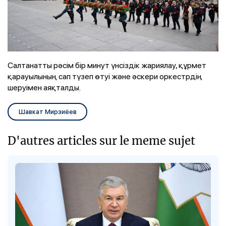
Салтанатты рәсім бір минут үнсіздік жариялау, құрмет
қарауылының сап түзеп өтуі және әскери оркестрдің
шеруімен аяқталды.
Шавкат Мирзиёев
D'autres articles sur le meme sujet