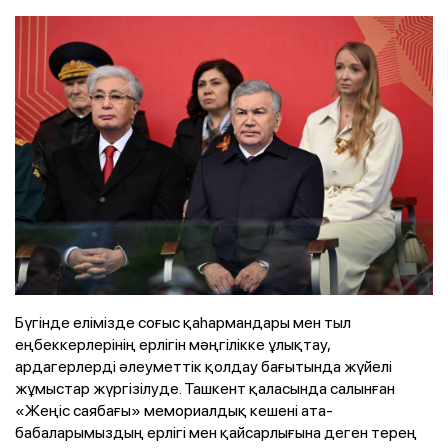
Бүгінде елімізде соғыс қаһармандары мен тыл
еңбеккерлерінің ерлігін мәңгілікке ұлықтау,
ардагерлерді әлеуметтік қолдау бағытында жүйелі
жұмыстар жүргізілуде. Ташкент қаласында салынған
«Жеңіс саябағы» мемориалдық кешені ата-
бабаларымыздың ерлігі мен қайсарлығына деген терең