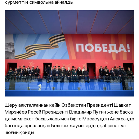
құрметтің символына айналды.
Шеру аяқталғаннан кейін Өзбекстан Президенті Шавкат
Мирзиёев Ресей Президенті Владимир Путин және басқа
да мемлекет басшыларымен бірге Мәскеудегі Александр
бағында орналасқан Белгісіз жауынгердің қабіріне гүл
шоғын қойды.