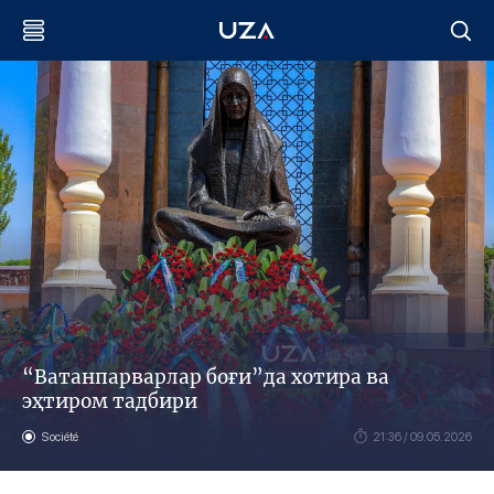
“Ватанпарварлар боғи”да хотира ва
эҳтиром тадбири
Société
21:36 / 09.05.2026