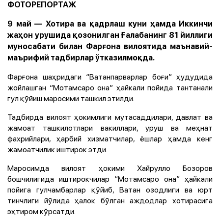
ФОТОРЕПОРТАЖ
9 май — Хотира ва қадрлаш куни ҳамда Иккинчи
жаҳон урушида қозонилган Ғалабанинг 81 йиллиги
муносабати билан Фарғона вилоятида маънавий-
маърифий тадбирлар ўтказилмоқда.
Фарғона шаҳридаги “Ватанпарварлар боғи” ҳудудида
жойлашган “Мотамсаро она” ҳайкали пойида тантанали
гул қўйиш маросими ташкил этилди.
Тадбирда вилоят ҳокимлиги мутасаддилари, давлат ва
жамоат ташкилотлари вакиллари, уруш ва меҳнат
фахрийлари, ҳарбий хизматчилар, ёшлар ҳамда кенг
жамоатчилик иштирок этди.
Маросимда вилоят ҳокими Хайрулло Бозоров
бошчилигида иштирокчилар “Мотамсаро она” ҳайкали
пойига гулчамбарлар қўйиб, Ватан озодлиги ва юрт
тинчлиги йўлида ҳалок бўлган аждодлар хотирасига
эҳтиром кўрсатди.