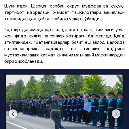
Шунингдек, Шарқий ҳарбий округ, мудофаа ва ҳуқуқ-
тартибот идоралари, жамоат ташкилотлари вакиллари
томонидан ҳам ҳайкал пойига гуллар қўйилди.
Тадбир давомида юрт озодлиги ва халқ тинчлиги учун
жон фидо қилган инсонлар хотираси ёд этилди. Қайд
этилганидек, “Ватанпарварлар боғи” ёш авлод қалбида
ватанпарварлик, садоқат ва тинчлик қадрини
мустаҳкамлашга хизмат қилувчи маънавий масканлардан
бири ҳисобланади.