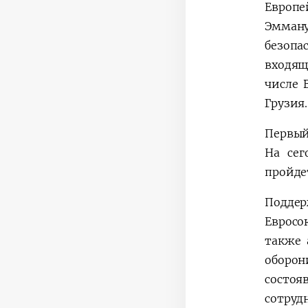
Европе
Эмману
безопа
входящ
числе 
Грузия.
Первый
На сег
пройде
Поддер
Евросо
также 
оборон
состоя
сотруд