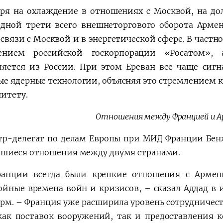
ря на охлаждение в отношениях с Москвой, на д
одной трети всего внешнеторгового оборота Армен
 связи с Москвой и в энергетической сфере. В частн
лением российской госкорпорации «Росатом»,
ляется из России. При этом Ереван все чаще сиг
ые ядерные технологии, объясняя это стремлением 
нитету.
Отношения между Францией и А
р-делегат по делам Европы при МИД Франции Бен
шиеся отношения между двумя странами.
анции всегда были крепкие отношения с Армени
ойные времена войн и кризисов, – сказал Аддад в
рм. – Франция уже расширила уровень сотрудничест
как поставок вооружений, так и предоставления 