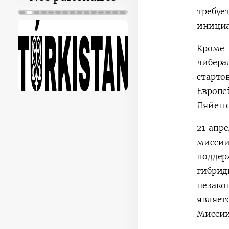
требуе
инициа
Кроме
либера
старто
Европе
Ляйен 
21 апр
миссии
поддер
гибрид
незако
являет
Миссии