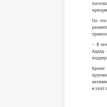
посоль
приори
По его
развит
трансп
– В эт
Аддад.
поддер
Кроме 
крупно
активн
в 1992 