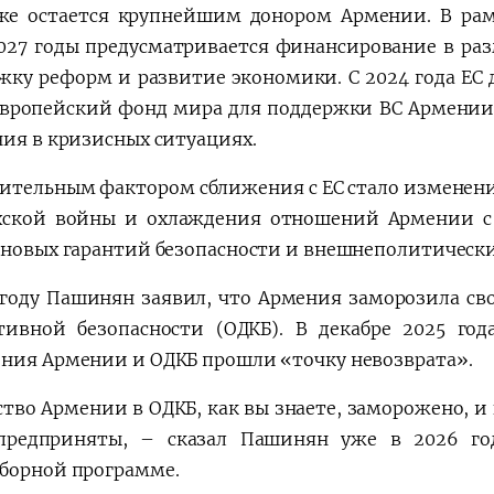
же остается крупнейшим донором Армении. В рам
027 годы предусматривается финансирование в разм
жку реформ и развитие экономики. С 2024 года ЕС 
Европейский фонд мира для поддержки ВС Армени
ния в кризисных ситуациях.
ительным фактором сближения с ЕС стало изменение
хской войны и охлаждения отношений Армении с 
 новых гарантий безопасности и внешнеполитически
 году Пашинян заявил, что Армения заморозила сво
тивной безопасности (ОДКБ). В декабре 2025 го
ния Армении и ОДКБ прошли «точку невозврата».
ство Армении в ОДКБ, как вы знаете, заморожено, 
предприняты, – сказал Пашинян уже в 2026 го
борной программе.