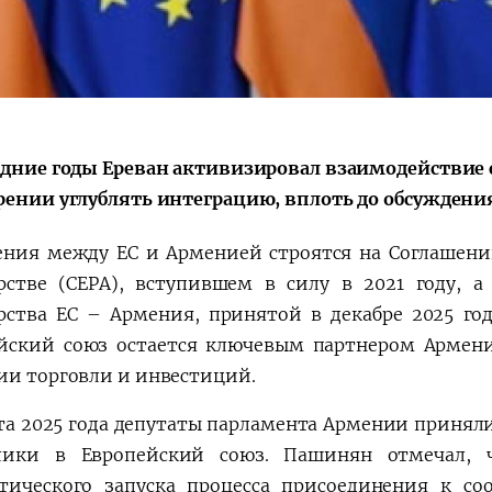
едние годы Ереван активизировал взаимодействие 
рении углублять интеграцию, вплоть до обсуждени
ния между ЕС и Арменией строятся на Соглашен
рстве (CEPA), вступившем в силу в 2021 году, а
рства ЕС – Армения, принятой в декабре 2025 год
йский союз остается ключевым партнером Армени
ии торговли и инвестиций.
та 2025 года депутаты парламента Армении приняли
лики в Европейский союз. Пашинян отмечал, 
тического запуска процесса присоединения к со