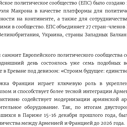
йское политическое сообщество (ЕПС) было создан
эля Макрона в качестве платформы для политиче
сности на континенте, а также для сотрудничеств
ими в сообщество. ЕПС объединяет 27 стран-членов Е
Великобритания, Украина, страны Западных Балкан
 саммит Европейского политического сообщества сос
одняшний день состоялось уже семь подобных в
т в Ереване под девизом: «Строим будущее: единство
жка Франции играет ключевую роль в укрепле
юзом и способствует более тесной интеграции Арме
активно содействует модернизации армянской ар
ительное оборудование. Так, по итогам двусторо
вшихся в Париже 15-16 декабря прошлого года, бы
ничества между Арменией и Францией до 2026 года.