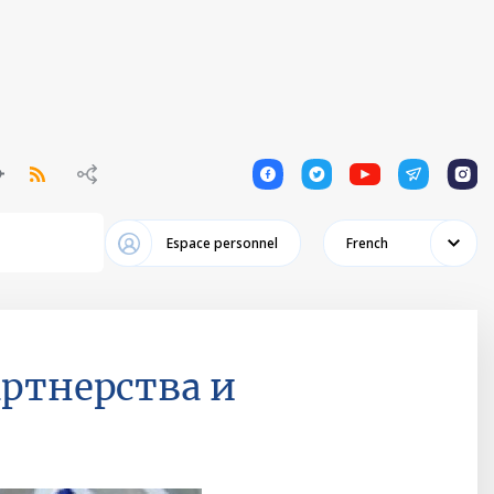
1
1
1
1
1
Espace personnel
French
артнерства и