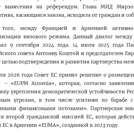
т вынесения на референдум. Глава МИД Мирзоя
тива, касающаяся закона, исходила от граждан и со
 того, между Францией и Арменией активно 
лизации визового режима. Данный диалог между
вал 9 сентября 2024 года. 14 июля 2025 года П
йского совета Антониу Коштой и председателем Ев
с целью подтверждения и развития партнерства меж
еля 2026 года Совет ЕС принял решение о размеще
 – «EUPM Armenia», которая, согласно заявлен
жку укрепления демократической устойчивости Ре
ным угрозам, в том числе усилиям по борьбе 
нными финансовыми потоками». Партнерская ми
ся второй гражданской миссией ЕС, которая дейст
 ЕС в Армении «EUMA», созданной в 2023 году.