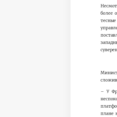
Несмот
более 
тесные
управ
постав
западн
сувере
Минист
сложив
– У Фр
неспок
платфо
плане 