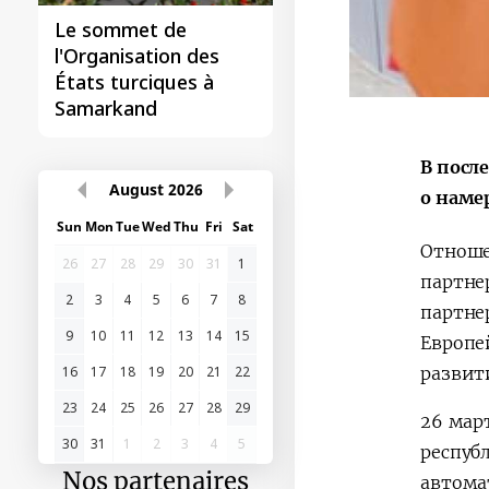
Le sommet de
l'Organisation des
États turciques à
Samarkand
В посл
August
2026
о наме
Sun
Mon
Tue
Wed
Thu
Fri
Sat
Отноше
26
27
28
29
30
31
1
партне
2
3
4
5
6
7
8
партне
9
10
11
12
13
14
15
Европе
16
17
18
19
20
21
22
развит
23
24
25
26
27
28
29
26 мар
30
31
1
2
3
4
5
респуб
Nos partenaires
автома