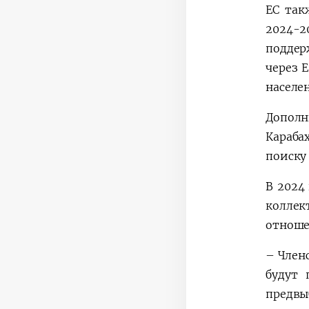
ЕС так
2024-2
поддер
через 
населе
Дополн
Караба
поиску
В 2024
коллек
отноше
– Член
будут 
предвы