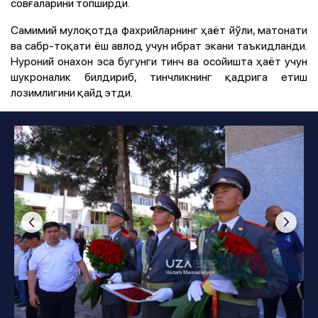
совғаларини топширди.
Самимий мулоқотда фахрийларнинг ҳаёт йўли, матонати
ва сабр-тоқати ёш авлод учун ибрат экани таъкидланди.
Нуроний онахон эса бугунги тинч ва осойишта ҳаёт учун
шукроналик билдириб, тинчликнинг қадрига етиш
лозимлигини қайд этди.