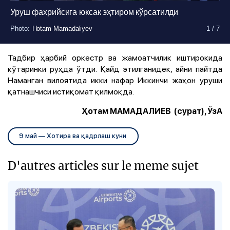
Уруш фахрийсига юксак эҳтиром кўрсатилди
Photo
Photo
Photo
Photo
Photo
Photo
Photo
:
:
:
:
:
:
:
Hotam Mamadaliyev
Hotam Mamadaliyev
Hotam Mamadaliyev
Hotam Mamadaliyev
Hotam Mamadaliyev
Hotam Mamadaliyev
Hotam Mamadaliyev
1
1
1
1
1
1
1
/
/
/
/
/
/
/
7
7
7
7
7
7
7
Тадбир ҳарбий оркестр ва жамоатчилик иштирокида
кўтаринки руҳда ўтди. Қайд этилганидек, айни пайтда
Наманган вилоятида икки нафар Иккинчи жаҳон уруши
қатнашчиси истиқомат қилмоқда.
Ҳотам МАМАДАЛИЕВ (сурат), ЎзА
9 май — Хотира ва қадрлаш куни
D'autres articles sur le meme sujet