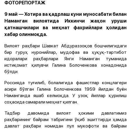
ФОТОРЕПОРТАЖ
9 май — Хотира ва қадрлаш куни муносабати билан
Наманган вилоятида Иккинчи жаҳон уруши
қатнашчилари ва меҳнат фахрийлари ҳолидан
хабар олинмоқда.
Вилоят раҳбари Шавкат Абдураззоқов бошчилигидаги
бир гуруҳ нуронийлар, мудофаа ва ҳуқуқ-тартибот
идоралари раҳбарлари Янги Наманган туманида
истиқомат қилувчи Галина Болоченкова хонадонида
бўлди.
Россияда туғилиб, болалигида фашистлар концлагери
асири бўлган Галина Болоченкова 1959 йилдан буён
Наманганда яшаб келмоқда. У узоқ йиллар қурилиш
соҳасида самарали меҳнат қилган.
Тадбир давомида вилоят ҳокими давлатимиз
раҳбарининг байрам табригини ўқиб эшиттирди ҳамда
давлат раҳбари номидан пул мукофоти ва байрам