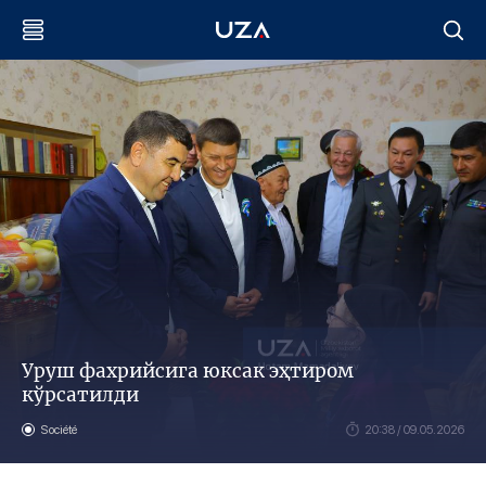
Уруш фахрийсига юксак эҳтиром
кўрсатилди
Société
20:38 / 09.05.2026